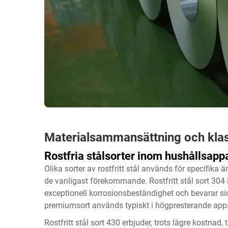
Materialsammansättning och klas
Rostfria stålsorter inom hushållsappa
Olika sorter av rostfritt stål används för specifika
de vanligast förekommande. Rostfritt stål sort 304 i
exceptionell korrosionsbeständighet och bevarar s
premiumsort används typiskt i högpresterande appara
Rostfritt stål sort 430 erbjuder, trots lägre kostna