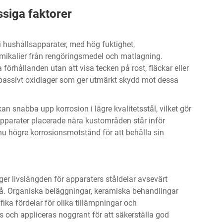
siga faktorer
i hushållsapparater, med hög fuktighet,
mikalier från rengöringsmedel och matlagning.
 förhållanden utan att visa tecken på rost, fläckar eller
tt passivt oxidlager som ger utmärkt skydd mot dessa
n snabba upp korrosion i lägre kvalitetsstål, vilket gör
Apparater placerade nära kustområden står inför
ännu högre korrosionsmotstånd för att behålla sin
r livslängden för apparaters ståldelar avsevärt
. Organiska beläggningar, keramiska behandlingar
fika fördelar för olika tillämpningar och
 och appliceras noggrant för att säkerställa god