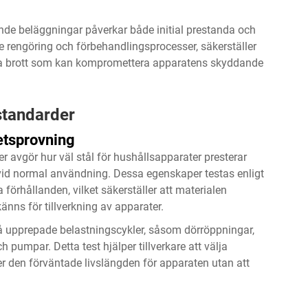
nde beläggningar påverkar både initial prestanda och
ve rengöring och förbehandlingsprocesser, säkerställer
da brott som kan kompromettera apparatens skyddande
standarder
etsprovning
 avgör hur väl stål för hushållsapparater presterar
vid normal användning. Dessa egenskaper testas enligt
förhållanden, vilket säkerställer att materialen
nns för tillverkning av apparater.
på upprepade belastningscykler, såsom dörröppningar,
 pumpar. Detta test hjälper tillverkare att välja
er den förväntade livslängden för apparaten utan att