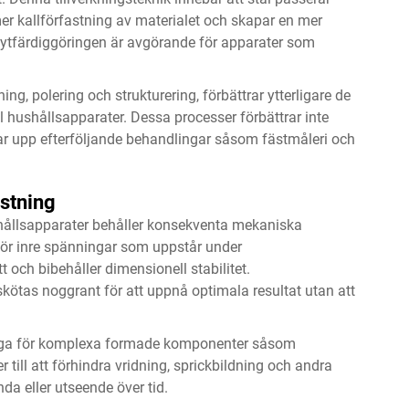
r kallförfastning av materialet och skapar en mer
e ytfärdiggöringen är avgörande för apparater som
ng, polering och strukturering, förbättrar ytterligare de
l hushållsapparater. Dessa processer förbättrar inte
tar upp efterföljande behandlingar såsom fästmåleri och
stning
ushållsapparater behåller konsekventa mekaniska
gör inre spänningar som uppstår under
t och bibehåller dimensionell stabilitet.
ötas noggrant för att uppnå optimala resultat utan att
ktiga för komplexa formade komponenter såsom
till att förhindra vridning, sprickbildning och andra
a eller utseende över tid.