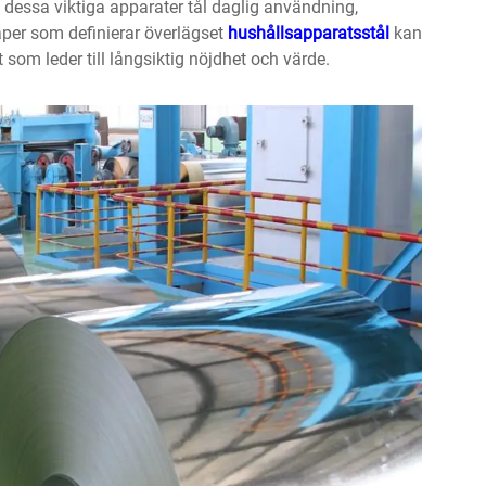
l dessa viktiga apparater tål daglig användning,
aper som definierar överlägset
hushållsapparatsstål
kan
som leder till långsiktig nöjdhet och värde.