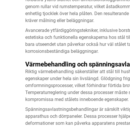
genom rullar vid rumstemperatur, vilket åstadkomme
enhetlig tjocklek över hela plåten. Den resulterand
kräver målning eller beläggningar.
Avancerade ytfärdiggöringstekniker, inklusive borstni
estetiska och funktionella egenskaperna hos stål til
bara utseendet utan påverkar också hur väl stålet 
korrosionsbeständiga beläggningar.
Värmebehandling och spänningsavla
Riktig värmebehandling säkerställer att stål till h
egenskaper under hela sin livslängd. Glödgning fri
omformningsprocesser, vilket förhindrar förtida brot
Temperaturreglering under dessa processer måste sk
kompromissa med stålets inneboende egenskaper.
Spänningsavlastningsbehandlingar är särskilt vi
apparathus och dörrpaneler. Dessa processer hjälper 
deformationer som kan påverka apparatens prestand