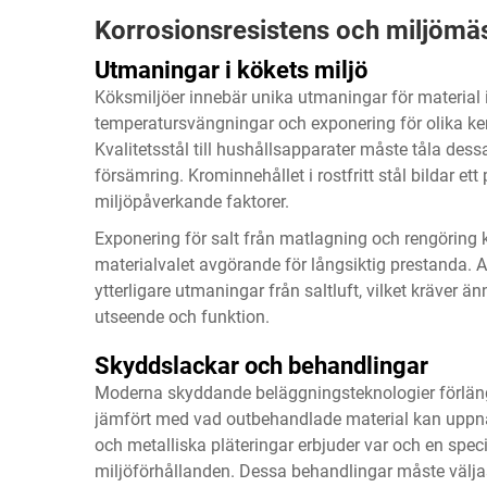
Korrosionsresistens och miljömäs
Utmaningar i kökets miljö
Köksmiljöer innebär unika utmaningar för material 
temperatursvängningar och exponering för olika ke
Kvalitetsstål till hushållsapparater måste tåla dessa
försämring. Krominnehållet i rostfritt stål bildar e
miljöpåverkande faktorer.
Exponering för salt från matlagning och rengöring ka
materialvalet avgörande för långsiktig prestanda. 
ytterligare utmaningar från saltluft, vilket kräver 
utseende och funktion.
Skyddslackar och behandlingar
Moderna skyddande beläggningsteknologier förlänge
jämfört med vad outbehandlade material kan uppnå
och metalliska pläteringar erbjuder var och en speci
miljöförhållanden. Dessa behandlingar måste väljas