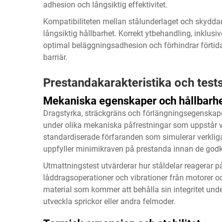
adhesion och långsiktig effektivitet.
Kompatibiliteten mellan stålunderlaget och skydda
långsiktig hållbarhet. Korrekt ytbehandling, inklusi
optimal beläggningsadhesion och förhindrar förti
barriär.
Prestandakarakteristika och test
Mekaniska egenskaper och hållbarh
Dragstyrka, sträckgräns och förlängningsegenskaper
under olika mekaniska påfrestningar som uppstår 
standardiserade förfaranden som simulerar verkliga 
uppfyller minimikraven på prestanda innan de godkä
Utmattningstest utvärderar hur ståldelar reagerar 
låddragsoperationer och vibrationer från motorer och
material som kommer att behålla sin integritet und
utveckla sprickor eller andra felmoder.