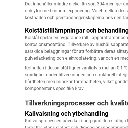
Det innehåller mindre nickel än sort 304 men ger 
och ytor med mindre exponering. Valet mellan dessa 
kostnaden och prestandaegenskaperna hos den fär
Kolstålstillämpningar och behandlin
Kolstål spelar en avgörande roll i apparatramar och i
korrosionsmotstånd. Tillverkare av hushållsappara
särskilda beläggningar för att förbättra deras slits
pulverlackering och elektroplätering, var och en med
Kolhalten i dessa stål ligger vanligtvis mellan 0,1 
smidighet under tillverkningen och strukturell integr
hårdheten men minskar formbarheten, vilket gör det vik
komponentens specifika krav.
Tillverkningsprocesser och kvalit
Kallvalsning och ytbehandling
Kallvalsprocessen påverkar i hög grad den slutliga k
förbättra ytans släthet och dimensionsnoggrannhet.