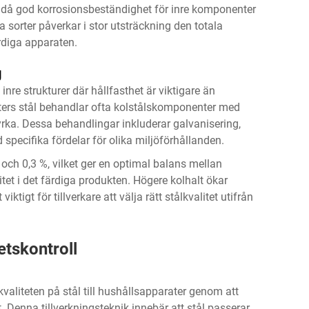
ändå god korrosionsbeständighet för inre komponenter
sorter påverkar i stor utsträckning den totala
diga apparaten.
g
nre strukturer där hållfasthet är viktigare än
ters stål behandlar ofta kolstålskomponenter med
tyrka. Dessa behandlingar inkluderar galvanisering,
 specifika fördelar för olika miljöförhållanden.
% och 0,3 %, vilket ger en optimal balans mellan
itet i det färdiga produkten. Högere kolhalt ökar
tigt för tillverkare att välja rätt stålkvalitet utifrån
etskontroll
valiteten på stål till hushållsapparater genom att
 Denna tillverkningsteknik innebär att stål passerar