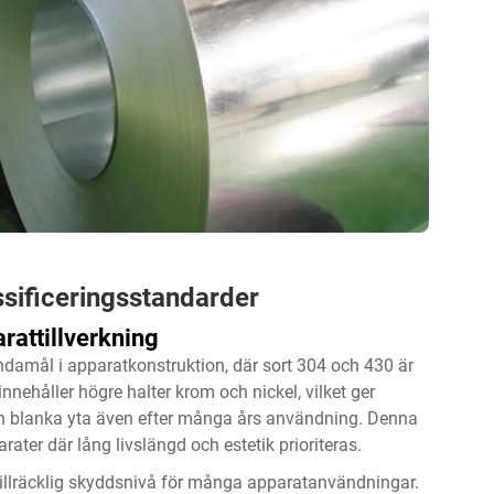
sificeringsstandarder
rattillverkning
 ändamål i apparatkonstruktion, där sort 304 och 430 är
nnehåller högre halter krom och nickel, vilket ger
in blanka yta även efter många års användning. Denna
ter där lång livslängd och estetik prioriteras.
d, tillräcklig skyddsnivå för många apparatanvändningar.