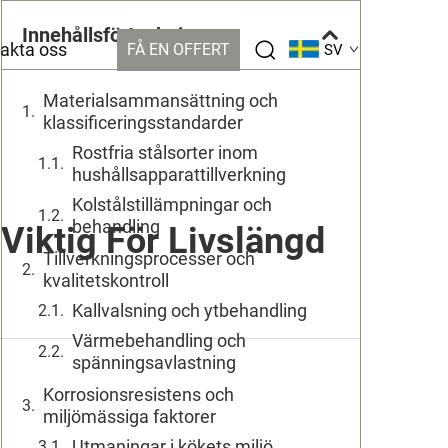
Innehållsförteckning
akta oss
FÅ EN OFFERT
SV
Materialsammansättning och
klassificeringsstandarder
Rostfria stålsorter inom
hushållsapparattillverkning
Kolstålstillämpningar och
behandling
 Viktig För Livslängd
Tillverkningsprocesser och
kvalitetskontroll
Kallvalsning och ytbehandling
Värmebehandling och
spänningsavlastning
Korrosionsresistens och
miljömässiga faktorer
Utmaningar i kökets miljö