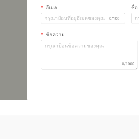
อีเมล
ชื่อ
0/100
ข้อความ
0/1000