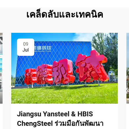
เคล็ดลับและเทคนิค
09
Jul
Jiangsu Yansteel & HBIS
ChengSteel ร่วมมือกันพัฒนา