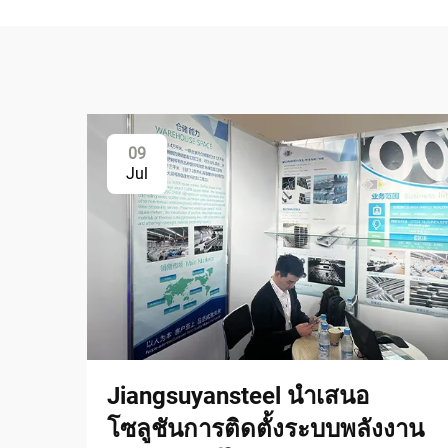
09
Jul
Jiangsuyansteel นำเสนอ
โซลูชันการติดตั้งระบบพลังงาน