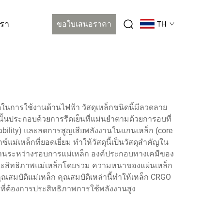
เรา
ขอใบเสนอราคา
TH
ุดในการใช้งานด้านไฟฟ้า วัสดุเหล็กชนิดนี้มีลวดลาย
นั้นประกอบด้วยการรีดเย็นที่แม่นยำตามด้วยการอบที่
eability) และลดการสูญเสียพลังงานในแกนเหล็ก (core
่เหล็กที่ยอดเยี่ยม ทำให้วัสดุนี้เป็นวัสดุสำคัญใน
งานระหว่างรอบการแม่เหล็ก องค์ประกอบทางเคมีของ
่มประสิทธิภาพแม่เหล็กโดยรวม ความหนาของแผ่นเหล็ก
ณสมบัติแม่เหล็ก คุณสมบัติเหล่านี้ทำให้เหล็ก CRGO
 ที่ต้องการประสิทธิภาพการใช้พลังงานสูง