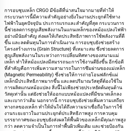
การอบชุบเหล็ก CRGO มีข้อดีที่น่าสนใจมากมายที่ทำให้
กระบวนการนี้มีความสำคัญอย่างยิ่งในงานประยุกต์ใช้ทาง
ไฟฟ้าในยุคปัจจุบัน ประการแรกและสำคัญที่สุด กระบวนการ
นี้ช่วยลดการสูญเสียพลังงานในแกนเหล็กของหม้อแปลงไฟฟ้า
อย่างมีนัยสำคัญ ส่งผลให้เกิดประสิทธิภาพการใช้พลังงานที่ดี
ขึ้น และลดต้นทุนในการดำเนินงาน การอบชุบยังช่วยสร้าง
โครงสร้างเกรน (Grain Structure) ที่เหมาะสม ซึ่งช่วยลดการ
สูญเสียพลังงานในระหว่างการเปลี่ยนทิศทางของสนามแม่
เหล็ก ทำให้หม้อแปลงมีสมรรถนะการใช้งานดียิ่งขึ้น อีกข้อดี
ที่สำคัญคือการเพิ่มความสามารถในการซึมผ่านของแม่เหล็ก
(Magnetic Permeability) ซึ่งช่วยให้การถ่ายโอนฟลักซ์แม่
เหล็กมีประสิทธิภาพมากขึ้น และลดปริมาณวัสดุที่ต้องใช้ใน
การผลิตแกนหม้อแปลง สิ่งนี้ไม่เพียงช่วยประหยัดต้นทุนด้าน
วัสดุเท่านั้น แต่ยังช่วยให้ออกแบบหม้อแปลงที่มีขนาดเล็กลง
และเบากว่าเดิม นอกจากนี้ การอบชุบยังช่วยเพิ่มความเสถียร
ทางกลของเหล็ก ทำให้มั่นใจได้ถึงความน่าเชื่อถือในการใช้
งานระยะยาวในงานประยุกต์ประสิทธิภาพสูง การควบคุม
บรรยากาศขณะอบชุบยังส่งผลให้พื้นผิวของเหล็กมีคุณภาพสูง
กว่า ลดความจำเป็นในการทำพื้นผิวเพิ่มเติม และช่วยป้องกัน