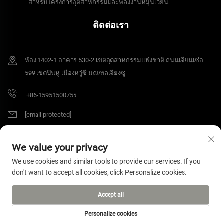
สำหรับโครงการอุตสาหกรรมและพลังงานหมุนเวียน
ติดต่อเรา
ห้อง 1402-1 อาคาร 530-2 เขตอุตสาหกรรมแห่งชาติ ถนนเจียนเซ่อ
599 เขตปินหู เมืองหวู่ซี มณฑลเจียงซู
+86-15951500755
[email protected]
We value your privacy
สงวนลิขสิทธิ์ © 2025 บริษัท Jiangsu Yangang Materials จำกัด สงวนสิทธิ์ทุก
We use cookies and similar tools to provide our services. If you
ประการ
นโยบายความเป็นส่วนตัว
don't want to accept all cookies, click Personalize cookies.
Accept all
Personalize cookies