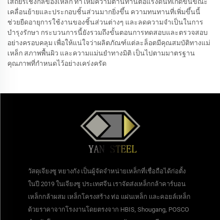
เสถียรเชิงกลของเหล็ก ทำให้มีความต้านทานต่อแรงดันที่เกิดขึ้นขณะ
เคลื่อนย้ายและประกอบชิ้นส่วนมากยิ่งขึ้น ความทนทานที่เพิ่มขึ้นนี้
ช่วยยืดอายุการใช้งานของชิ้นส่วนต่างๆ และลดความจำเป็นในการ
บำรุงรักษา กระบวนการนี้ยังรวมถึงขั้นตอนการทดสอบและตรวจสอบ
อย่างครอบคลุม เพื่อให้แน่ใจว่าผลิตภัณฑ์แต่ละล็อตมีคุณสมบัติทางแม่
เหล็ก สภาพพื้นผิว และความแม่นยำทางมิติ เป็นไปตามมาตรฐาน
คุณภาพที่กำหนดไว้อย่างเคร่งครัด
วัสดุเจียงซู หยางกัง เป็นผู้จัดจำหน่ายเหล็กที่เชื่อถือได้ก่อตั้ง
ในปี 2019 ในเจียงซู ประเทศจีน เราจัดส่งเหล็กกล้าคาร์บอน
เหล็กกล้าผสม เหล็กโครงสร้าง ท่อ แผ่นเหล็ก และคอยล์เหล็ก
ด้วยราคาจากโรงงานโดยตรงจาก HBIS, Shougang, POSCO