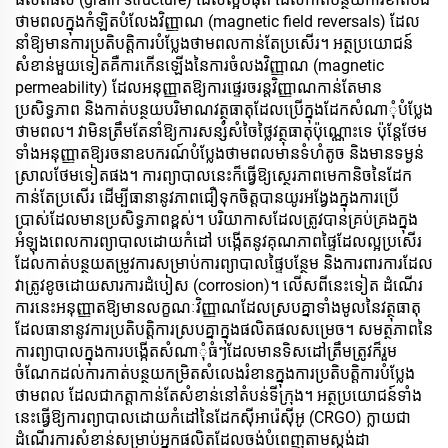
ថាមពលក្នុងកំឡិតបំលែងវិញ្ញាណ (magnetic field reversals) ដែល
នាំឱ្យមានការប្រតិបត្តិការបំប្លែងថាមពលកាន់តែប្រសើរ។ អត្ថប្រយោជន៍
សំខាន់មួយទៀតគឺការកើនឡើងនៃការចំលងវិញ្ញាណ (magnetic
permeability) ដែលអនុញ្ញាតឱ្យការផ្ទេរចរន្តវិញ្ញាណកាន់តែមាន
ប្រសិទ្ធភាព និងកាត់បន្ថយបរិមាណវត្ថុធាតុដែលប្រើក្នុងដែកសំណាុំបំប្លែង
ថាមពល។ វាមិនត្រឹមតែនាំឱ្យការសន្សំសំចៃថ្លៃវត្ថុធាតុប៉ុណ្ណោះទេ ប៉ុន្តែថែម
ទាំងអនុញ្ញាតឱ្យរចនាឧបករណ៍បំប្លែងថាមពលមានទំហំតូច និងមានទម្ងន់
ស្រាលថែមទៀតផង។ ការព្យាបាលនេះក៏ធ្វើឱ្យស្ថេរភាពមេកានិចនៃដែក
កាន់តែប្រសើរ ដើម្បីធានានូវភាពជឿទុកចិត្តបានយូរអង្វែងក្នុងការប្រើ
ប្រាស់ដែលមានប្រសិទ្ធភាពខ្ពស់។ បរិយាកាសដែលត្រូវបានគ្រប់គ្រងក្នុង
អំឡុងពេលការព្យាបាលដោយកំដៅ បង្កើតនូវគុណភាពផ្ទៃដែលល្អប្រសើរ
ដែលកាត់បន្ថយតម្រូវការសម្រាប់ការព្យាបាលផ្ទៃបន្ថែម និងការពារការដែល
វាត្រូវខូចដោយសារការដំបៀស (corrosion)។ លើសពីនេះទៀត ដំណើរ
ការនេះអនុញ្ញាតឱ្យមានលក្ខណៈវិញ្ញាណដែលស្របគ្នាទាំងមូលនៃវត្ថុធាតុ
ដែលធានានូវការប្រតិបត្តិការស្របគ្នាក្នុងផលិតផលសម្រេច។ សមត្ថភាពនៃ
ការព្យាបាលក្នុងការបង្កើតសំណាុំធំៗដែលមានទិសដៅត្រឹមត្រូវក៏រួម
ចំណែកដល់ការកាត់បន្ថយកម្រិតសំលេងរំខានក្នុងការប្រតិបត្តិការបំប្លែង
ថាមពល ដែលជាកត្តាកាន់តែសំខាន់នៅតំបន់ទីក្រុង។ អត្ថប្រយោជន៍ទាំង
នេះធ្វើឱ្យការព្យាបាលដោយកំដៅនៃដែកស៊ីអារ៉េស៊ីអូ (CRGO) ក្លាយជា
ដំណើរការសំខាន់សម្រាប់អ្នកផលិតដែលចង់បំពេញតាមស្តង់ដា