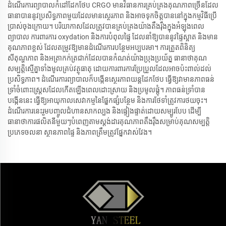
ដំណើរការព្យាបាលកំដៅដែកថែប CRGO មានវិធានការគ្រប់គ្រងគុណភាពច្រើនដែល
ធានាបាននូវប្រសិទ្ធភាពមួយដែលមានស្ថេរភាព និងអាចទុកចិត្តបាននៅក្នុងកម្មវិធីប្រើ
ប្រាស់ចុងក្រោយ។ បរិយាកាសដែលត្រូវបានគ្រប់គ្រងយ៉ាងតឹងរ៉ឹងក្នុងអំឡុងពេល
ព្យាបាល ការពារការ oxydation និងការបំពុលផ្ទៃ ដែលនាំឱ្យបាននូវផ្ទៃស្អាត និងមាន
គុណភាពខ្ពស់ ដែលតម្រូវឱ្យមានដំណើរការបន្ថែមអប្បបរមា។ ការត្រួតពិនិត្យ
សីតុណ្ហភាព និងអត្រាកក់ត្រជាក់ដែលបានកំណត់យ៉ាងប្រុងប្រយ័ត្ន ធានាថាគុណ
សម្បត្តិស្មើគ្នាទាំងមូលគ្រប់វត្ថុធាតុ ដោយការពារការប្រែប្រួលដែលអាចប៉ះពាល់ដល់
ប្រសិទ្ធភាព។ ដំណើរការព្យាបាលក៏បង្កើនស្ថេរភាពយន្តដែកថែប ធ្វើឱ្យវាមានភាពធន់
ទ្រាំចំពោះស្ត្រេសដែលកើតឡើងពេលដោះស្រាយ និងប្រមូលផ្តុំ។ ភាពធន់ទ្រាំបាន
បង្កើននេះ ធ្វើឱ្យអាយុកាលសេវាកម្មនៃផ្នែកផ្សំបន្ថែម និងការថែទាំត្រូវការថយចុះ។
ដំណើរការនេះរួមបញ្ចូលជំហានសាកល្បង និងផ្ទៀងផ្ទាត់ដោយសម្បូរបែប ដើម្បី
ធានាថាការផលិតនីមួយៗបំពេញតាមស្តង់ដារគុណភាពតឹងរ៉ឹងសម្រាប់គុណសម្បត្តិ
ប្រភេទចលនា ស្ថានភាពផ្ទៃ និងភាពត្រឹមត្រូវផ្នែកវាស់វែង។