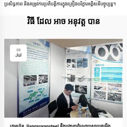
ប្រសិទ្ធភាព និងតម្រូវការប្រតិបត្តិការក្នុងគ្រឿងបរិក្ខារអគ្គិសនីបច្ចុប្បន្ន។
វិធី ដែល អាច អនុវត្ត បាន
09
Jul
ក្រុមហ៊ុន Jiangsuyansteel នឹងបង្ហាញដំណោះស្រាយតម្លើង