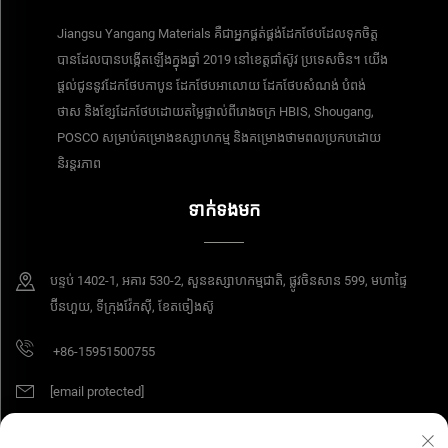
Jiangsu Yangang Materials គឺជាអ្នកផ្គត់ផ្គង់ដែកថែបដែលទុកចិត្ត
បានដែលបានបង្កើតឡើងក្នុងឆ្នាំ 2019 នៅខេត្តជាំស៊ូវ ប្រទេសចិន។ យើង
ផ្តល់ជូននូវដែកថែបកាបូន ដែកថែបអាលោយ ដែកថែបសំណង់ បំពង់
ថាស និងខ្សែដែកថែបដោយតម្លៃផ្ទាល់ពីរោងចក្រ HBIS, Shougang,
POSCO សម្រាប់គម្រោងឧស្សាហកម្ម និងគម្រោងថាមពលប្រកបដោយ
និរន្តរភាព
ទាក់ទងមក
បន្ទប់​ 1402-1, អគារ 530-2, សួនឧស្សាហកម្មជាតិ, ផ្លូវចិនសាន 599, មហាផ្ទៃ
ប៊ីនហួយ, ទីក្រុងវ៉ែកស៊ី, ខែតចៀងស៊ូ
+86-15951500755
[email protected]