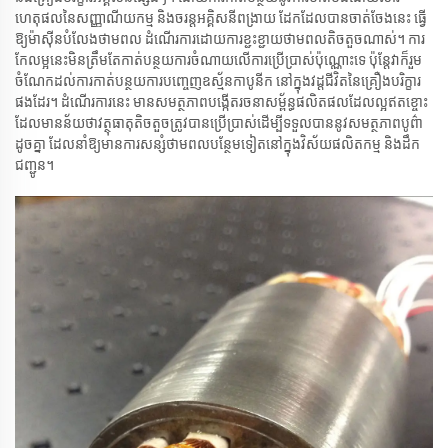
ហេតុផលនៃសញ្ញាណីយកម្ម និងចរន្តអគ្គិសនីពង្រាយ ដែកដែលបានចាត់ចែងនេះ ធ្វើ
ឱ្យម៉ាស៊ីនបំលែងថាមពល ដំណើរការដោយការខ្ជះខ្ជាយថាមពលតិចតួចណាស់។ ការ
កែលម្អនេះមិនត្រឹមតែកាត់បន្ថយការចំណាយលើការប្រើប្រាស់ប៉ុណ្ណោះទេ ប៉ុន្តែវាក៏រួម
ចំណែកដល់ការកាត់បន្ថយការបញ្ចេញឧស្ម័នកាបូនីក នៅក្នុងវដ្តជីវិតនៃគ្រឿងបរិក្ខារ
ផងដែរ។ ដំណើរការនេះ មានសមត្ថភាពបង្កើតរចនាសម្ព័ន្ធផលិតផលដែលល្អឥតខ្ចោះ
ដែលមានន័យថាវត្ថុធាតុតិចតួចត្រូវបានប្រើប្រាស់ដើម្បីទទួលបាននូវសមត្ថភាពបូព៌ា
ដូចគ្នា ដែលនាំឱ្យមានការសន្សំថាមពលបន្ថែមទៀតនៅក្នុងវិស័យផលិតកម្ម និងដឹក
ជញ្ជូន។