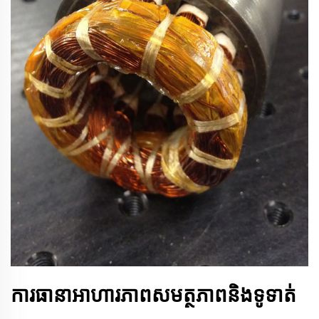
ការធានាអាហារភាពសមត្ថភាពនិងទូទាត់