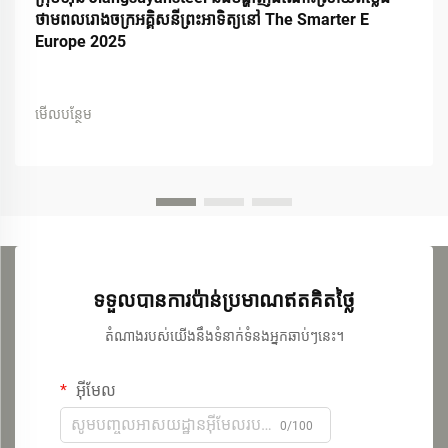
ថាមពលរោងចក្រអគ្គិសនីព្រះអាទិត្យនៅ The Smarter E
Europe 2025
មើលបន្ថែម
ទទួលបានការប៉ាន់ប្រមាណឥតគិតថ្លៃ
តំណាងរបស់យើងនឹងទំនាក់ទំនងអ្នកឆាប់ៗនេះ។
អ៊ីមែល
0/100