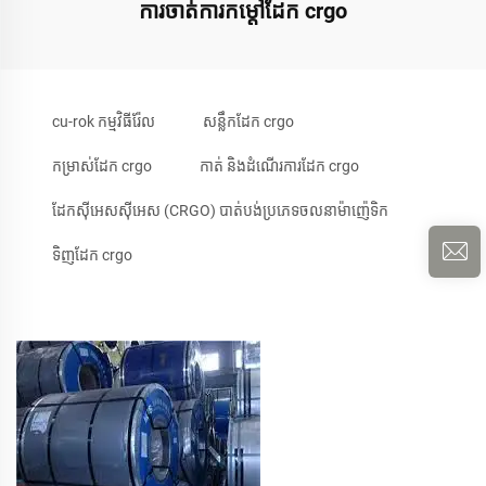
ការចាត់ការកម្តៅដែក crgo
cu-rok កម្មវិធីរ៉ែល
សន្លឹកដែក crgo
កម្រាស់ដែក crgo
កាត់ និងដំណើរការដែក crgo
ដែកស៊ីអេសស៊ីអេស (CRGO) បាត់បង់ប្រភេទចលនាម៉ាញ៉េទិក
ទិញដែក crgo