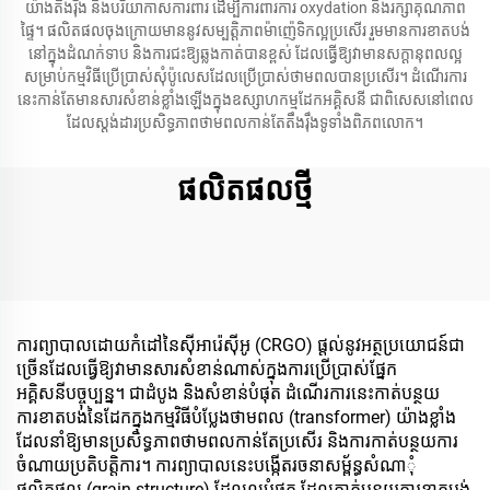
យ៉ាងតឹងរ៉ឹង និងបរិយាកាសការពារ ដើម្បីការពារការ oxydation និងរក្សាគុណភាព
ផ្ទៃ។ ផលិតផលចុងក្រោយមាននូវសម្បត្តិភាពម៉ាញ៉េទិកល្អប្រសើរ រួមមានការខាតបង់
នៅក្នុងដំណក់ទាប និងការជះឱ្យឆ្លងកាត់បានខ្ពស់ ដែលធ្វើឱ្យវាមានសក្ដានុពលល្អ
សម្រាប់កម្មវិធីប្រើប្រាស់សុំប៉ូលេសដែលប្រើប្រាស់ថាមពលបានប្រសើរ។ ដំណើរការ
នេះកាន់តែមានសារសំខាន់ខ្លាំងឡើងក្នុងឧស្សាហកម្មដែកអគ្គិសនី ជាពិសេសនៅពេល
ដែលស្តង់ដារប្រសិទ្ធភាពថាមពលកាន់តែតឹងរ៉ឹងទូទាំងពិភពលោក។
ផលិតផលថ្មី
ការព្យាបាលដោយកំដៅនៃស៊ីអារ៉េស៊ីអូ (CRGO) ផ្តល់នូវអត្ថប្រយោជន៍ជា
ច្រើនដែលធ្វើឱ្យវាមានសារសំខាន់ណាស់ក្នុងការប្រើប្រាស់ផ្នែក
អគ្គិសនីបច្ចុប្បន្ន។ ជាដំបូង និងសំខាន់បំផុត ដំណើរការនេះកាត់បន្ថយ
ការខាតបង់នៃដែកក្នុងកម្មវិធីបំប្លែងថាមពល (transformer) យ៉ាងខ្លាំង
ដែលនាំឱ្យមានប្រសិទ្ធភាពថាមពលកាន់តែប្រសើរ និងការកាត់បន្ថយការ
ចំណាយប្រតិបត្តិការ។ ការព្យាបាលនេះបង្កើតរចនាសម្ព័ន្ធសំណាុំ
ផលិតផល (grain structure) ដែលល្អបំផុត ដែលកាត់បន្ថយការខាតបង់