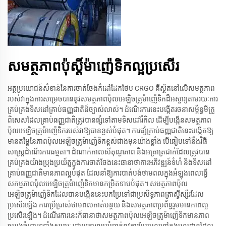
សមត្ថភាពប៉ុស្តិ៍ម៉ាញ៉េទិកល្អប្រសើរ
អត្ថប្រយោជន៍សំខាន់នៃការចាត់ចែងកំដៅដែកថែប CRGO គឺស្ថិតនៅលើសមត្ថភាព
របស់វាក្នុងការសម្រេចបាននូវសមត្ថភាពប៉ុល​អេឡិចត្រូម៉ាញ៉េទិកដ៏អស្ចារ្យតាមរយៈការ
គ្រប់គ្រង​ទិសដៅ​គ្រាប់ធញ្ញជាតិដ៏ច្បាស់លាស់។ ដំណើរការនេះបង្កើតរចនាសម្ព័ន្ធមីក្រូ
ពិសេសដែលគ្រាប់​ធញ្ញជាតិ​ត្រូវបាន​ផ្សំទៅ​តាម​ទិសដៅរំកិល ដើម្បីបង្កើនសមត្ថភាព
ប៉ុលអេឡិចត្រូម៉ាញ៉េទិករបស់វាឱ្យបានខ្ពស់បំផុត។ ការផ្សំគ្រាប់ធញ្ញជាតិនេះបង្កើតឱ្យ
មានតម្លៃនៃភាពប៉ុលអេឡិចត្រូម៉ាញ៉េទិកខ្ពស់​ជាង​មុន​យ៉ាងខ្លាំង បើធៀបទៅនឹងវិធី
សាស្ត្រដំណើរការធម្មតា។ ដំណាក់កាលសីតុណ្ហភាព និង​អត្រា​ត្រជាក់​ដែល​ត្រូវបាន
គ្រប់គ្រងយ៉ាងប្រុងប្រយ័ត្នក្នុងការចាត់ចែងនេះធានាថា​ការ​អភិវឌ្ឍន៍ទំហំ និងទិសដៅ
គ្រាប់ធញ្ញជាតិមានភាព​ល្អ​បំផុត ដែលនាំ​ឱ្យ​ការ​បាត់បង់ថាមពលក្នុង​អំឡុង​ពេល​ធ្វើ​
សកម្មភាព​ប៉ុលអេឡិចត្រូម៉ាញ៉េទិកមានកម្រិតទាបបំផុត។ សមត្ថភាពប៉ុល
អេឡិចត្រូម៉ាញ៉េទិកដែលបាន​បង្កើន​នេះបក​ប្រែ​ទៅជា​ប្រសិទ្ធភាព​ត្រាស្វីស្ស័រដែល
ប្រសើរឡើង ការ​ប្រើ​ប្រាស់​ថាមពលកាត់បន្ថយ និង​សមត្ថភាព​ប្រព័ន្ធរួមមានភាព​ល្អ​
ប្រសើរ​ឡើង។ ដំណើរការនេះក៏ធានាថា​សមត្ថភាពប៉ុលអេឡិចត្រូម៉ាញ៉េទិកមានភាព​
ចម្បងចំពោះ​ទូទាំង​សម្ភារៈ ដោយការលុបបំបាត់នូវ​ការ​ប្រែប្រួល​នៅ​ក្នុង​មូលដ្ឋាន​ដែល