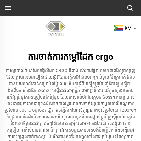
KM
ការចាត់ការកម្តៅដែក crgo
ការព្យាបាលកំដៅដែលធ្វើពីដែក CRGO គឺជាដំណើរការផ្នែកលោហធាតុដ៏ស្មុគស្មាញ
ដែលត្រូវបានរចនាឡើងដោយស្តីពីដែកអគ្គិសនីដែលមានគ្រាប់មូលដំរិះត្រជាក់ ដែល
ជាឧបករណ៍សំខាន់សម្រាប់សុំប៉ូលេស និងកម្មវិធីអេឡិចត្រូម៉ាញ៉េទិកផ្សេងទៀត។
ដំណើរការកំដៅឯកទេសនេះ បង្កើននូវសម្បត្តិភាពម៉ាញ៉េទិករបស់វត្ថុធាតុដោយការ
អភិវឌ្ឍន៍នូវការតម្រៀបផ្នែកផ្ទៃមុខ ដែលគេស្គាល់ថាជា​អត្ថបទ Goss។ ការព្យាបាល
នេះ ជាធម្មតាមានជាច្រើនដំណាក់កាល រួមមានការកាត់បន្ថយកាបូននៅសីតុណ្ហភាព
ប្រហែល 800°C បន្ទាប់មកធ្វើការសន្សំកំដៅនៅសីតុណ្ហភាពខ្ពស់ប្រហែល 1200°C។
កំឡុងពេលនៃដំណើរការនេះ ដែកនឹងប្រឈមមុខនឹងការផ្លាស់ប្ដូរមីក្រូស៊ីរុមយ៉ាងខ្លាំង
ដែលនាំឱ្យបាននូវគ្រាប់ធំៗដែលបានតម្រៀបតាមទិសដៅរបស់ការបង្វិល។ ការ
តម្រៀបនេះគឺសំខាន់ណាស់ ពីព្រោះវាកាត់បន្ថយការខាតបង់ម៉ាញ៉េទិក និងបង្កើននូវ
ការជះឱ្យឆ្លងកាត់បានល្អ។ ដំណើរការនេះក៏រួមបញ្ចូលទាំងការគ្រប់គ្រងសីតុណ្ហភាព