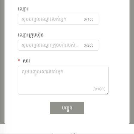
ឈ្មោះ
0/100
ឈ្មោះក្រុមហ៊ុន
0/200
សារ
0/1000
បញ្ជូន