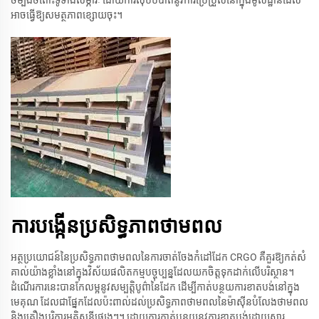
អាចធ្វើឱ្យសមត្ថភាព​ខ្សោយ​ចុះ។
ការបង្កើនប្រសិទ្ធភាពថាមពល
អត្ថប្រយោជន៍នៃប្រសិទ្ធភាពថាមពលនៃការចាត់ចែងកំដៅដែក CRGO គឺគួរឱ្យកត់សំ
គាល់យ៉ាងខ្លាំងនៅក្នុងវិស័យផលិតកម្មបច្ចុប្បន្នដែលយកចិត្តទុកដាក់លើបរិស្ថាន។
ដំណើរការនេះបានកែលម្អនូវសម្បត្តិបូព៌ានៃដែក ដើម្បីកាត់បន្ថយការខាតបង់នៅក្នុង
មេគុណ ដែលជាផ្នែកដែលប៉ះពាល់ដល់ប្រសិទ្ធភាពថាមពលនៃម៉ាស៊ីនបំលែងថាមពល
និងគ្រឿងបរិក្ខារអគ្គិសនីផ្សេងៗ។ ដោយការកាត់បន្ថយនូវការខាតបង់ដោយសារ