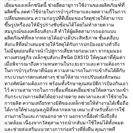
เยี่ยมของเหล็กชนิดนี้ ช่วยยืดอายุการใช้งานของผลิตภัณฑ์ที่
ผลิตขึ้น ลดค่าใช้จ่ายในการบำรุงรักษาและลดความถี่ในการ
เปลี่ยนทดแทน ความก่อรูปที่ดีเยี่ยมของวัสดุช่วยให้สามารถ
ขึ้นรูปหรืองอให้มีรูปร่างซับซ้อนได้โดยไม่ทำลายความ
สมบูรณ์ของเคลือบสังกะสี ทำให้ผู้ผลิตสามารถออกแบบ
ผลิตภัณฑ์ที่หลากหลายได้อย่างมีประสิทธิภาพ ชั้นเคลือบ
สังกะสีที่สม่ำเสมอช่วยให้วัสดุได้รับการปกป้องอย่างทั่วถึง
ไม่มีจุดอ่อนที่อาจนำไปสู่การเสียหายก่อนเวลา จากมุมมอง
ทางเศรษฐกิจ เหล็กชุบสังกะสีชนิด DX51D ให้คุณค่าที่คุ้มค่า
เมื่อพิจารณาถึงความทนทานในระยะยาวและความต้องการ
ในการบำรุงรักษาที่น้อย ความสามารถในการเข้ากันได้ดีกับ
กระบวนการตกแต่งต่างๆ ช่วยให้สามารถปรับแต่งลักษณะ
ทางทัศน์ตามต้องการ พร้อมทั้งรักษาคุณสมบัติการป้องกันเอา
ไว้ ความสามารถในการเชื่อมที่ยอดเยี่ยมช่วยให้ผสานรวมเข้า
กับกระบวนการผลิตได้อย่างง่ายดาย ลดเวลาและค่าใช้จ่ายใน
การผลิต ความเสถียรทางมิติของเหล็กช่วยให้ทำงานได้เชื่อถือ
ได้ภายใต้ช่วงอุณหภูมิที่หลากหลาย เหมาะสำหรับทั้งการใช้
งานภายในและภายนอกอาคาร นอกจากนี้ยังคำนึงถึงสิ่ง
แวดล้อม เนื่องจากวัสดุสามารถนำกลับมาใช้ใหม่ได้ทั้งหมด
และช่วยส่งเสริมแนวทางการก่อสร้างที่ยั่งยืน คุณภาพที่