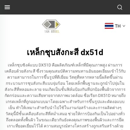
TH
เหล็กชุบสังกะสี dx51d
เหล็กชุบซิงค์แบบ DX51D คือผลิตภัณฑ์เหล็กที่มีคุณภาพสูง ผ่านการ
เคลือบด้วยสังกะสี ซึ่งรวมคุณสมบัติความทนทานอันยอดเยี่ยมเข้าไว้กับ
ความสามารถในการขึ้นรูปที่ดีเยี่ยม วัสดุที่หลากหลายนี้ผลิตขึ้นผ่าน
กระบวนการชุบสังกะสีแบบจุ่มร้อน โดยเหล็กพื้นฐานจะถูกนำไปจุ่มใน
สังกะสีที่หลอมละลาย จนเกิดเป็นชั้นฟิล์มป้องกันที่ปกป้องพื้นผิวจากการ
กัดกร่อนและความเสียหายจากสภาพแวดล้อม ชื่อเรียก DX51D หมายถึง
เกรดเหล็กที่ถูกออกแบบมาโดยเฉพาะสำหรับการขึ้นรูปและดัดงอแบบ
เย็น ทำให้เหมาะสำหรับนำไปใช้ในงานก่อสร้างและการผลิตต่างๆ
วัสดุนี้มีชั้นเคลือบสังกะสีที่สม่ำเสมอ ช่วยให้การป้องกันเป็นไปอย่างทั่ว
ถึงตลอดทั้งพื้นผิว ในขณะเดียวกันยังคงคุณภาพของพื้นผิวและการยึด
เกาะที่ยอดเยี่ยมไว้ได้ ความสมบูรณ์ทางโครงสร้างถูกเสริมสร้างด้วย