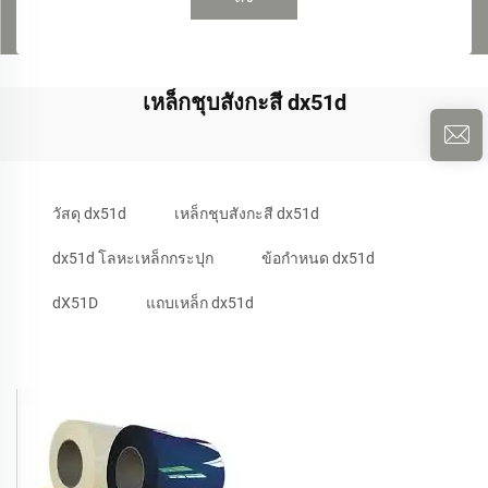
เหล็กชุบสังกะสี dx51d
วัสดุ dx51d
เหล็กชุบสังกะสี dx51d
dx51d โลหะเหล็กกระปุก
ข้อกำหนด dx51d
dX51D
แถบเหล็ก dx51d