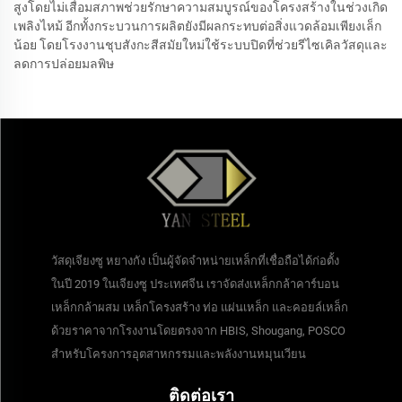
สูงโดยไม่เสื่อมสภาพช่วยรักษาความสมบูรณ์ของโครงสร้างในช่วงเกิด
เพลิงไหม้ อีกทั้งกระบวนการผลิตยังมีผลกระทบต่อสิ่งแวดล้อมเพียงเล็ก
น้อย โดยโรงงานชุบสังกะสีสมัยใหม่ใช้ระบบปิดที่ช่วยรีไซเคิลวัสดุและ
ลดการปล่อยมลพิษ
วัสดุเจียงซู หยางกัง เป็นผู้จัดจำหน่ายเหล็กที่เชื่อถือได้ก่อตั้ง
ในปี 2019 ในเจียงซู ประเทศจีน เราจัดส่งเหล็กกล้าคาร์บอน
เหล็กกล้าผสม เหล็กโครงสร้าง ท่อ แผ่นเหล็ก และคอยล์เหล็ก
ด้วยราคาจากโรงงานโดยตรงจาก HBIS, Shougang, POSCO
สำหรับโครงการอุตสาหกรรมและพลังงานหมุนเวียน
ติดต่อเรา