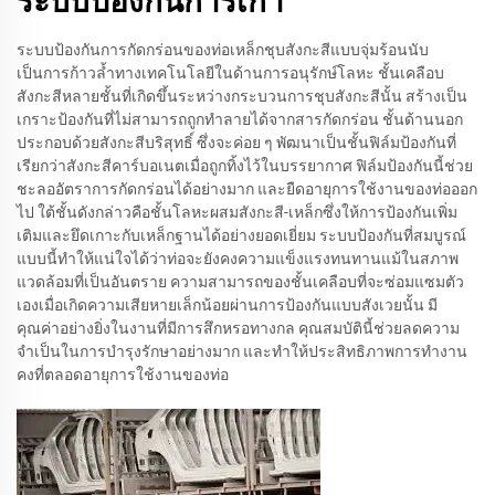
ระบบป้องกันการเก่า
ระบบป้องกันการกัดกร่อนของท่อเหล็กชุบสังกะสีแบบจุ่มร้อนนับ
เป็นการก้าวล้ำทางเทคโนโลยีในด้านการอนุรักษ์โลหะ ชั้นเคลือบ
สังกะสีหลายชั้นที่เกิดขึ้นระหว่างกระบวนการชุบสังกะสีนั้น สร้างเป็น
เกราะป้องกันที่ไม่สามารถถูกทำลายได้จากสารกัดกร่อน ชั้นด้านนอก
ประกอบด้วยสังกะสีบริสุทธิ์ ซึ่งจะค่อย ๆ พัฒนาเป็นชั้นฟิล์มป้องกันที่
เรียกว่าสังกะสีคาร์บอเนตเมื่อถูกทิ้งไว้ในบรรยากาศ ฟิล์มป้องกันนี้ช่วย
ชะลออัตราการกัดกร่อนได้อย่างมาก และยืดอายุการใช้งานของท่อออก
ไป ใต้ชั้นดังกล่าวคือชั้นโลหะผสมสังกะสี-เหล็กซึ่งให้การป้องกันเพิ่ม
เติมและยึดเกาะกับเหล็กฐานได้อย่างยอดเยี่ยม ระบบป้องกันที่สมบูรณ์
แบบนี้ทำให้แน่ใจได้ว่าท่อจะยังคงความแข็งแรงทนทานแม้ในสภาพ
แวดล้อมที่เป็นอันตราย ความสามารถของชั้นเคลือบที่จะซ่อมแซมตัว
เองเมื่อเกิดความเสียหายเล็กน้อยผ่านการป้องกันแบบสังเวยนั้น มี
คุณค่าอย่างยิ่งในงานที่มีการสึกหรอทางกล คุณสมบัตินี้ช่วยลดความ
จำเป็นในการบำรุงรักษาอย่างมาก และทำให้ประสิทธิภาพการทำงาน
คงที่ตลอดอายุการใช้งานของท่อ