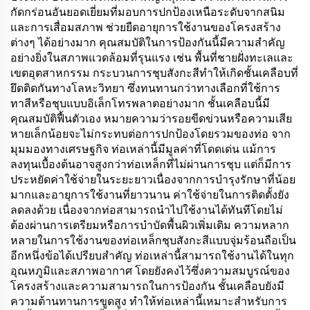
กัดกร่อนอันยอดเยี่ยมที่มอบการปกป้องเหนือระดับจากสนิม
และการเสื่อมสภาพ ช่วยยืดอายุการใช้งานของโครงสร้าง
ต่างๆ ได้อย่างมาก คุณสมบัติในการป้องกันนี้มีความสำคัญ
อย่างยิ่งในสภาพแวดล้อมที่รุนแรง เช่น พื้นที่ชายฝั่งทะเลและ
เขตอุตสาหกรรม กระบวนการชุบสังกะสีทำให้เกิดชั้นเคลือบที่
ยึดติดกันทางโลหะวิทยา ซึ่งทนทานกว่าทางเลือกที่ใช้การ
ทาสีหรือชุบแบบอิเล็กโทรพลาตอย่างมาก ชั้นเคลือบนี้มี
คุณสมบัติฟื้นตัวเอง หมายความว่ารอยขีดข่วนหรือความเสีย
หายเล็กน้อยจะไม่กระทบต่อการปกป้องโดยรวมของท่อ จาก
มุมมองทางเศรษฐกิจ ท่อเหล่านี้มีมูลค่าที่โดดเด่น แม้การ
ลงทุนเบื้องต้นอาจสูงกว่าท่อเหล็กที่ไม่ผ่านการชุบ แต่ก็มีการ
ประหยัดค่าใช้จ่ายในระยะยาวเนื่องจากการบำรุงรักษาที่น้อย
มากและอายุการใช้งานที่ยาวนาน ค่าใช้จ่ายในการติดตั้งยัง
ลดลงด้วย เนื่องจากท่อสามารถนำไปใช้งานได้ทันทีโดยไม่
ต้องผ่านการเตรียมหรือการบำบัดพื้นผิวเพิ่มเติม ความหลาก
หลายในการใช้งานของท่อเหล็กชุบสังกะสีแบบจุ่มร้อนถือเป็น
อีกหนึ่งข้อได้เปรียบสำคัญ ท่อเหล่านี้สามารถใช้งานได้ในทุก
อุณหภูมิและสภาพอากาศ โดยยังคงไว้ซึ่งความสมบูรณ์ของ
โครงสร้างและความสามารถในการป้องกัน ชั้นเคลือบยังมี
ความต้านทานการขูดสูง ทำให้ท่อเหล่านี้เหมาะสำหรับการ