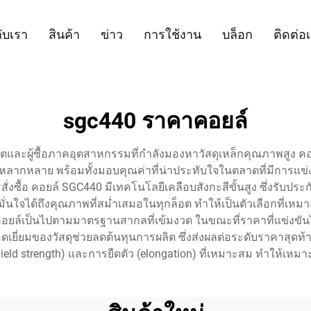
กับเรา
สินค้า
ข่าว
การใช้งาน
บล็อก
ติดต่อ
sgc440 ราคาคอยล์
ิตและผู้ซื้อภาคอุตสาหกรรมที่กำลังมองหาวัสดุเหล็กคุณภาพสูง คอยล
งหลากหลาย พร้อมทั้งมอบคุณค่าที่น่าประทับใจในตลาดที่มีการแข่
งซื้อ คอยล์ SGC440 มีเทคโนโลยีเคลือบสังกะสีขั้นสูง ซึ่งรับปร
นใจได้ถึงคุณภาพที่สม่ำเสมอในทุกล็อต ทำให้เป็นตัวเลือกที่เหมา
ป็นไปตามมาตรฐานสากลที่เข้มงวด ในขณะที่ราคาที่แข่งขันได้ทำใ
ยี่ยมของวัสดุช่วยลดต้นทุนการผลิต ซึ่งส่งผลต่อระดับราคาสุดท้าย
ield strength) และการยืดตัว (elongation) ที่เหมาะสม ทำให้เห