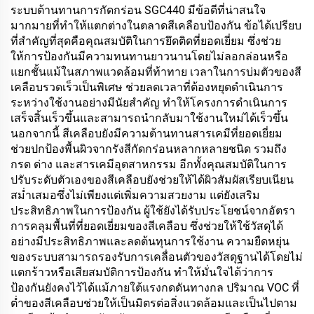
ระบบต้านทานการกัดกร่อน SGC440 มีข้อดีที่น่าสนใจ
มากมายที่ทำให้แตกต่างในตลาดสีเคลือบป้องกัน ข้อได้เปรียบ
ที่สำคัญที่สุดคือคุณสมบัติในการยึดติดที่ยอดเยี่ยม ซึ่งช่วย
ให้การป้องกันมีความทนทานยาวนานโดยไม่ลอกล่อนหรือ
แยกชั้นแม้ในสภาพแวดล้อมที่ท้าทาย เวลาในการบ่มตัวของสี
เคลือบรวดเร็วเป็นพิเศษ ช่วยลดเวลาที่ต้องหยุดดำเนินการ
ระหว่างใช้งานอย่างมีนัยสำคัญ ทำให้โครงการดำเนินการ
เสร็จสิ้นเร็วขึ้นและสามารถนำกลับมาใช้งานใหม่ได้เร็วขึ้น
นอกจากนี้ สีเคลือบยังมีความต้านทานสารเคมีที่ยอดเยี่ยม
ช่วยปกป้องพื้นผิวจากรังสีกัดกร่อนหลากหลายชนิด รวมถึง
กรด ด่าง และสารเคมีอุตสาหกรรม อีกทั้งคุณสมบัติในการ
ปรับระดับตัวเองของสีเคลือบยังช่วยให้ได้ผิวสัมผัสเรียบเนียน
สม่ำเสมอซึ่งไม่เพียงแต่เพิ่มความสวยงาม แต่ยังเสริม
ประสิทธิภาพในการป้องกัน ผู้ใช้ยังได้รับประโยชน์จากอัตรา
การคลุมพื้นที่ที่ยอดเยี่ยมของสีเคลือบ ซึ่งช่วยให้ใช้วัสดุได้
อย่างมีประสิทธิภาพและลดต้นทุนการใช้งาน ความยืดหยุ่น
ของระบบสามารถรองรับการเคลื่อนตัวของวัสดุฐานได้โดยไม่
แตกร้าวหรือเสียสมบัติการป้องกัน ทำให้มั่นใจได้ว่าการ
ป้องกันยังคงไว้ได้แม้ภายใต้แรงกดดันทางกล ปริมาณ VOC ที่
ต่ำของสีเคลือบช่วยให้เป็นมิตรต่อสิ่งแวดล้อมและเป็นไปตาม