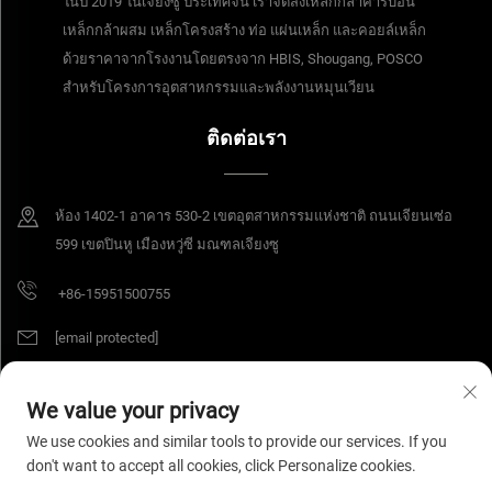
ในปี 2019 ในเจียงซู ประเทศจีน เราจัดส่งเหล็กกล้าคาร์บอน
เหล็กกล้าผสม เหล็กโครงสร้าง ท่อ แผ่นเหล็ก และคอยล์เหล็ก
ด้วยราคาจากโรงงานโดยตรงจาก HBIS, Shougang, POSCO
สำหรับโครงการอุตสาหกรรมและพลังงานหมุนเวียน
ติดต่อเรา
ห้อง 1402-1 อาคาร 530-2 เขตอุตสาหกรรมแห่งชาติ ถนนเจียนเซ่อ
599 เขตปินหู เมืองหวู่ซี มณฑลเจียงซู
+86-15951500755
[email protected]
We value your privacy
สงวนลิขสิทธิ์ © 2025 บริษัท Jiangsu Yangang Materials จำกัด สงวนสิทธิ์ทุก
We use cookies and similar tools to provide our services. If you
ประการ
นโยบายความเป็นส่วนตัว
don't want to accept all cookies, click Personalize cookies.