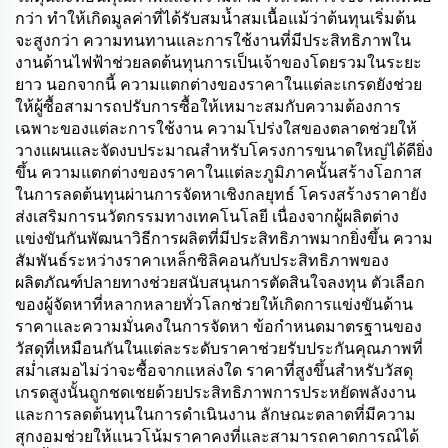
กว่า ทำให้เกิดมูลค่าที่ได้รับสมน้ำสมเนื้อแม้ว่าต้นทุนเริ่มต้น
จะสูงกว่า ความทนทานและการใช้งานที่มีประสิทธิภาพใน
งานด้านไฟฟ้าช่วยลดต้นทุนการเป็นเจ้าของโดยรวมในระยะ
ยาว นอกจากนี้ ความแตกต่างของราคาในแต่ละเกรดยังช่วย
ให้ผู้ซื้อสามารถปรับการซื้อให้เหมาะสมกับความต้องการ
เฉพาะของแต่ละการใช้งาน ความโปร่งใสของตลาดช่วยให้
วางแผนและจัดงบประมาณสำหรับโครงการขนาดใหญ่ได้ดียิ่ง
ขึ้น ความแตกต่างของราคาในแต่ละภูมิภาคนั้นสร้างโอกาส
ในการลดต้นทุนผ่านการจัดหาเชิงกลยุทธ์ โครงสร้างราคายัง
ส่งเสริมการนวัตกรรมทางเทคโนโลยี เนื่องจากผู้ผลิตต่าง
แข่งขันกันพัฒนาวิธีการผลิตที่มีประสิทธิภาพมากยิ่งขึ้น ความ
สัมพันธ์ระหว่างราคาเหล็กซิลิคอนกับประสิทธิภาพของ
ผลิตภัณฑ์ปลายทางช่วยสนับสนุนการตัดสินใจลงทุน ตัวเลือก
ของผู้จัดหาที่หลากหลายทั่วโลกช่วยให้เกิดการแข่งขันด้าน
ราคาและความมั่นคงในการจัดหา ข้อกำหนดมาตรฐานของ
วัสดุที่เหมือนกันในแต่ละระดับราคาช่วยรับประกันคุณภาพที่
สม่ำเสมอไม่ว่าจะซื้อจากแหล่งใด ราคาที่สูงขึ้นสำหรับวัสดุ
เกรดสูงนั้นถูกชดเชยด้วยประสิทธิภาพการประหยัดพลังงาน
และการลดต้นทุนในการดำเนินงาน ลักษณะตลาดที่มีความ
สุกงอมช่วยให้แนวโน้มราคาคงที่และสามารถคาดการณ์ได้