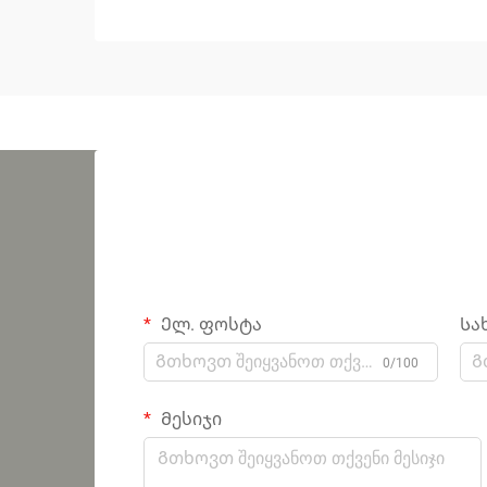
Ელ. ფოსტა
Სა
0/100
Მესიჯი