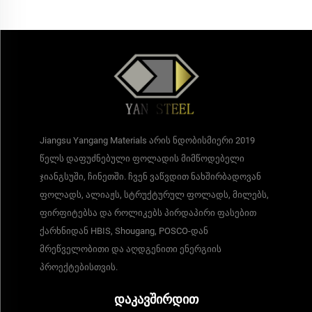
Jiangsu Yangang Materials არის ნდობისმიერი 2019
წელს დაფუძნებული ფოლადის მიმწოდებელი
ჯიანგსუში, ჩინეთში. ჩვენ ვაწვდით ნახშირბადოვან
ფოლადს, ალიაჟს, სტრუქტურულ ფოლადს, მილებს,
ფირფიტებსა და როლიკებს პირდაპირი ფასებით
ქარხნიდან HBIS, Shougang, POSCO-დან
მრეწველობითი და აღდგენითი ენერგიის
პროექტებისთვის.
ᲓᲐᲙᲐᲕᲨᲘᲠᲓᲘᲗ