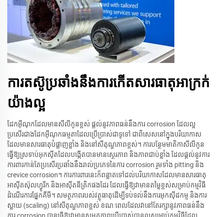
ការតស៊ូប្រឆាំងនឹងការកើតសារធាតុអាក្រក់
យ៉ាងល្អ
ដែកអ៊ីណុកដែលមានសីលីកូនខ្ពស់ ផ្តល់នូវភាពធន់នឹងការ corrosion ដែលល្អ
ប្រសើរជាងដែកអ៊ីណុកធម្មតាដែលប្រើប្រាស់ជាទូទៅ ជាពិសេសនៅក្នុងបរិយាកាស
ដែលមានសារធាតុបំផ្លាញខ្លាំង និងនៅសីតុណ្ហភាពខ្ពស់។ ការបន្ថែមមាតិកាសីលីកូន
ធ្វើឱ្យស្រទាប់អុកស៊ីតដែលបង្កើតបានមានស្ថេរភាព និងភាពជាប់ខ្លាំង ដែលផ្តល់នូវការ
ការពារកាន់តែប្រសើរប្រឆាំងនឹងរាល់ប្រភេទនៃការ corrosion រួមទាំង pitting និង
crevice corrosion។ ការការពារនេះក៏ពន្លាតទៅដល់បរិយាកាសដែលមានសារធាតុ
អាស៊ីតស៊ុលហ្វូរីក និងអាស៊ីតនីត្រិកផងដែរ ដែលធ្វើឱ្យវាមានតម្លៃខ្ពស់សម្រាប់កម្មវិធី
ដំណើរការផ្នែកគីមី។ សមត្ថភាពរបស់វត្ថុធាតុដើម្បីទប់ទល់នឹងការអុកស៊ីដកម្ម និងការ
ស្លាយ (scaling) នៅសីតុណ្ហភាពខ្ពស់ ខណៈពេលដែលវានៅតែរក្សានូវភាពធន់នឹង
ការ corrosion បានធ្វើឱ្យវាមានសមត្ថភាពប្រើប្រាស់បានល្អសម្រាប់កម្មវិធីដែល