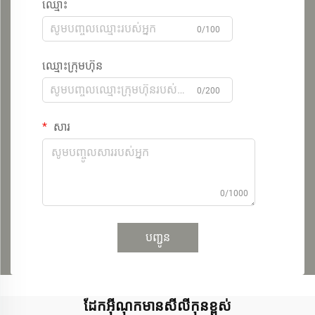
ឈ្មោះ
0/100
ឈ្មោះក្រុមហ៊ុន
0/200
សារ
0/1000
បញ្ជូន
ដែកអ៊ីណុកមានសីលីកុនខ្ពស់