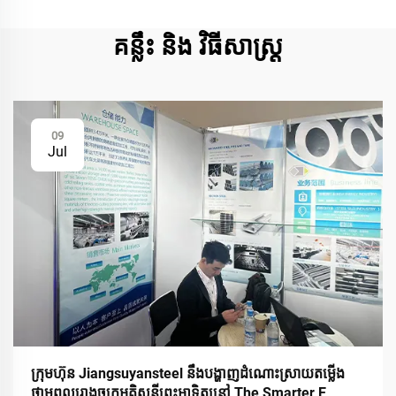
គន្លឹះ និង វិធីសាស្ត្រ
09
Jul
ក្រុមហ៊ុន Jiangsuyansteel នឹងបង្ហាញដំណោះស្រាយតម្លើង
ថាមពលរោងចក្រអគ្គិសនីព្រះអាទិត្យនៅ The Smarter E