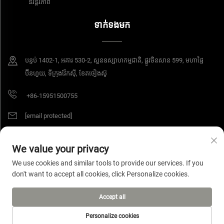
និរន្តរភាព
ទាក់ទងមក
បន្ទប់​ 1402-1, អគារ 530-2, សួនឧស្សាហកម្មជាតិ, ផ្លូវចិនសាន 599, មហាផ្ទៃ
ប៊ីនហួយ, ទីក្រុងវ៉ែកស៊ី, ខែតចៀងស៊ូ
+86-15951500755
[email protected]
We value your privacy
ការពារដោយរក្សាសិទ្ធិ © ឆ្នាំ 2025 ក្រុមហ៊ុន អាយអេសប៊ី វ៉ាយរ៉េ ម៉ាទៀរស៍ ខូអិលធីឌី។ រក្សាសិទ្ធិ
We use cookies and similar tools to provide our services. If you
គ្រប់យ៉ាង។
គោលការណ៍ឯកជន
don't want to accept all cookies, click Personalize cookies.
Accept all
Personalize cookies