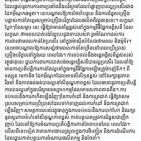
ដែលផ្តល់នូវការការពារប្រឆាំងនឹងបរិស្ថានដែលបំផ្លាញបានល្អប្រសើរជាង
ដែកអ៊ីណុកធម្មតា។ នេះបណ្តាលឱ្យការថែទាំបន្ថយ និងការជំនួសគ្រឿង
បន្លាស់កាន់តែយូរសម្រាប់គ្រឿងបរិក្ខារដែលផលិតពីវត្ថុធាតុនេះ។ លក្ខណៈ
ប្លែកៗនៃសម្ភារៈនេះ ធ្វើឱ្យវាមានតម្លៃខ្ពស់នៅក្នុងកម្មវិធីផ្នែកអគ្គិសនី ដែល
លក្ខណៈថាមពលបាត់បង់ខ្សែបេះដូងទាបរបស់វា រួមចំណែកដល់ការ
ការពារថាមពលកាន់តែប្រសើរ នៅក្នុងម៉ាស៊ីនបំលែងថាមពល និងម៉ូទ័រ។
នេះអាចបណ្តាលឱ្យការសន្សំថាមពលកាន់តែច្រើននៅពេលប្រើប្រាស់
គ្រឿងបរិក្ខារនៅក្នុងរយៈពេលវែង។ ការទប់ទល់នឹងចរន្តអគ្គិសនីខ្ពស់របស់
វត្ថុធាតុនេះ ជួយការពារការបាត់បង់ចរន្តអគ្គិសនីបានល្អប្រសើរ ដែលនាំឱ្យ
មានការប្រតិបត្តិការកាន់តែល្អនៅក្នុងកម្មវិធីផ្នែកអេឡិចត្រូម៉ាញ៉េទិក។ ពី
ទស្សនៈមេកានិច ដែកអ៊ីណុកដែលមានសីលីកុនខ្ពស់ នៅតែរក្សានូវភាព
រឹងមាំ និងភាពធន់ធន់បានល្អនៅសីតុណ្ហភាពខ្ពស់ ដែលធានានូវការប្រតិបត្តិ
ការបានល្អនៅក្នុងបរិស្ថានឧស្សាហកម្មដែលមានសភាពតានតឹង។ ការ
ទប់ទល់នឹងការកកើតឡើងវិញៗនៃការកំដៅ និងការត្រជាក់ ធ្វើឱ្យវាសម
ស្របសម្រាប់ការប្រើប្រាស់ដែលទាក់ទាញដល់ការកំដៅ និងការត្រជាក់
ឡើងវិញ។ សមត្ថភាពរបស់វត្ថុធាតុក្នុងការទប់ទល់នឹងការបាក់បែក និងរក្សា
នូវស្ថេរភាពទំហំនៅសីតុណ្ហភាពខ្ពស់ កាត់បន្ថយតម្រូវការជំនួសជាញឹក
ញាប់ ដែលនាំឱ្យការចំណាយប្រតិបត្តិការកាន់តែទាបនៅរយៈពេលវែង។
លើសពីនេះទៀត វាមានភាពងាយស្រួលក្នុងការចិញ្ចៀន និងការដំណើរការ
ដែលជួយកាត់បន្ថយការចំណាយផលិតកម្ម និងថែទាំ។