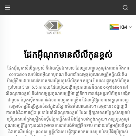
KM
ដែកអ៊ីណុកមានសីលីកុនខ្ពស់
ដែកអ៊ីណុកសិលីកូនខ្ពស់ គឺជាឧស្ម័នឯកទេស ដែលរួមបញ្ចូលគ្នានូវភាពធន់នឹងការ
corrosion របស់ដែកអ៊ីណុកបុរាណ និងការកែលម្អនូវគុណសម្បត្តិអគ្គិសនី និង
ម៉ាញ៉េទិកដោយសារតែមានការបន្ថែមនូវសិលីកូន។ សម្ភារៈបែបនេះ ផ្ទុកនូវសិលីកូន
ប្រហែល 3 ទៅ 6.5 ភាគរយ ដែលជួយបង្កើននូវភាពធន់នឹងការ oxydation នៅ
សីតុណ្ហភាពខ្ពស់ និងកែលម្អនូវគុណសម្បត្តិម៉ាញ៉េទិក។ ការបន្ថែមនូវសិលីកូន បង្កើត
ជាស្រទាប់អុកស៊ីតការពារដែលមានស្ថេរភាពច្រើន ដែលធ្វើឱ្យវាមានសក្ដានុពលល្អ
សម្រាប់កម្មវិធីប្រើប្រាស់នៅក្នុងបរិស្ថានមិនអំណោយផល។ សម្ភារៈនេះ បង្ហាញពី
ភាពធន់នឹងការឡើងស្រទាប់នៅសីតុណ្ហភាពខ្ពស់ ដែលធ្វើឱ្យវាមានតម្លៃខ្ពស់សម្រាប់
ប្រើប្រាស់នៅក្នុងគ្រឿងម៉ាស៊ីនផ្នែកធ្វើកំដៅ និងផ្នែកខាងក្នុងភឝ្នុយ។ ការរួបរួមគ្នានូវ
គុណសម្បត្តិប្លែកៗរបស់វា រួមមានការបាត់បង់ម៉ាញ៉េទិកទាប ការវាយតម្លៃអគ្គិសនីខ្ពស់
និងភាពរឹងមាំល្អ។ គុណសម្បត្តិទាំងនេះ ធ្វើឱ្យវាសាកសមសម្រាប់កម្មវិធីប្រើប្រាស់