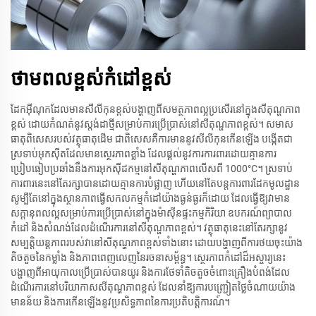
ថាមពលខ្ពស់កំដៅខ្ពស់
ដែកអ៊ីណុកដែលមានសីលីកុនខ្ពស់បង្ហាញពីសមត្ថភាពល្អប្រសើរនៅក្នុងសីតុណ្ហភាព
ខ្ពស់ ដោយកំណត់នូវស្តង់ដាថ្មីសម្រាប់ការប្រើប្រាស់នៅសីតុណ្ហភាពខ្ពស់។ សមាស
ធាតុពិសេសរបស់វត្ថុធាតុដើម ជាពិសេសគឺការមាននូវ​សីលីកុនកើនឡើង បង្កើតជា
ស្រទាប់អុកស៊ីតដែលមានស្ថេរភាពខ្លាំង ដែលផ្តល់នូវការការពារដោយគ្មាន​ការ
ប្រៀបធៀបប្រឆាំងនឹងការអុកស៊ីដកម្មនៅសីតុណ្ហភាពលើស​ពី 1000°C។ ស្រទាប់
ការពារនេះនៅតែរក្សាបានដោយគ្មានការបំផ្លាញ ហើយនៅតែបន្តការពារដែកមូលដ្ឋាន
សូម្បីតែនៅក្នុង​ស្ថានភាព​ធ្វើ​សកលកម្ម​កំដៅយ៉ាង​ធ្ងន់ធ្ងរក៏ដោយ ដែលធ្វើឱ្យវាមាន
សក្តានុពលល្អសម្រាប់ការប្រើប្រាស់នៅក្នុង​ម៉ាស៊ីនផ្ទះកម្ម​កិរិយា ឧបករណ៍​ព្យាបាល
កំដៅ និង​សំណង់​ដែល​ដំណើរការ​នៅសីតុណ្ហភាពខ្ពស់។ វត្ថុធាតុនេះនៅតែរក្សានូវ​
សម្បត្តិ​យន្តភាពរបស់វានៅសីតុណ្ហភាពខ្ពស់ទាំងនោះ ដោយបង្ហាញពីការថយចុះ​យ៉ាង​
តិច​តួច​នៃ​កម្លាំង និង​ភាព​ពេញលេញ​នៃរចនាសម្ព័ន្ធ។ ស្ថេរភាពកំដៅដ៏អស្ចារ្យនេះ
បង្ហាញពីអាយុកាល​ប្រើប្រាស់​បាន​យូរ និង​ការថែទាំ​តិចតួច​ចំពោះ​គ្រឿងបំពង់​ដែល​
ដំណើរការ​នៅបរិយាកាសសីតុណ្ហភាពខ្ពស់ ដែលនាំឱ្យ​ការ​បញ្ជ្រៀត​ថ្លៃ​ចំណាយ​យ៉ាង​
មាន​ន័យ និង​ការ​កើន​ឡើង​នូវ​ប្រសិទ្ធភាព​នៃ​ការ​ប្រតិបត្តិការណ៍។