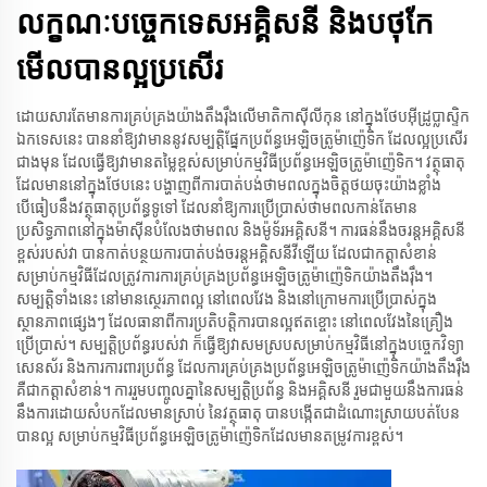
លក្ខណៈបច្ចេកទេសអគ្គិសនី និងបថុកែ
មើលបានល្អប្រសើរ
ដោយសារតែមាន​ការគ្រប់គ្រង​យ៉ាង​តឹងរ៉ឹង​លើ​មាតិកា​ស៊ីលីកុន​ នៅ​ក្នុង​ថែប​អ៊ីដ្រូប្លាស្ទិក​
ឯកទេស​នេះ បាន​នាំ​ឱ្យ​វា​មាន​នូវ​សម្បត្តិ​ផ្នែក​ប្រព័ន្ធអេឡិចត្រូម៉ាញ៉េទិក ដែល​ល្អ​ប្រសើរ​
ជាង​មុន ដែល​ធ្វើ​ឱ្យ​វា​មាន​តម្លៃ​ខ្ពស់​សម្រាប់​កម្មវិធី​ប្រព័ន្ធអេឡិចត្រូម៉ាញ៉េទិក។ វត្ថុធាតុ​
ដែល​មាន​នៅ​ក្នុង​ថែប​នេះ បង្ហាញ​ពី​ការ​បាត់បង់​ថាមពល​ក្នុង​ចិត្ត​ថយ​ចុះ​យ៉ាង​ខ្លាំង
បើធៀប​នឹង​វត្ថុធាតុ​ប្រព័ន្ធទូទៅ ដែល​នាំ​ឱ្យ​ការ​ប្រើប្រាស់​ថាមពល​កាន់​តែ​មាន​
ប្រសិទ្ធភាព​នៅ​ក្នុង​ម៉ាស៊ីន​បំលែង​ថាមពល និង​ម៉ូទ័រ​អគ្គិសនី។ ការ​ធន់​នឹង​ចរន្ត​អគ្គិសនី​
ខ្ពស់​របស់​វា បាន​កាត់​បន្ថយ​ការ​បាត់បង់​ចរន្ត​អគ្គិសនី​វីឡើយ ដែល​ជា​កត្តា​សំខាន់​
សម្រាប់​កម្មវិធី​ដែល​ត្រូវការ​ការ​គ្រប់គ្រង​ប្រព័ន្ធអេឡិចត្រូម៉ាញ៉េទិក​យ៉ាង​តឹងរ៉ឹង។
សម្បត្តិ​ទាំង​នេះ នៅ​មាន​ស្ថេរភាព​ល្អ នៅ​ពេល​វែង និង​នៅ​ក្រោម​ការ​ប្រើប្រាស់​ក្នុង​
ស្ថានភាព​ផ្សេងៗ ដែល​ធានា​ពី​ការ​ប្រតិបត្តិ​ការ​បាន​ល្អ​ឥត​ខ្ចោះ នៅ​ពេល​វែង​នៃ​គ្រឿង​
ប្រើ​ប្រាស់។ សម្បត្តិ​ប្រព័ន្ធ​របស់​វា ក៏​ធ្វើ​ឱ្យ​វា​សមស្រប​សម្រាប់​កម្មវិធី​នៅ​ក្នុង​បច្ចេកវិទ្យា​
សេនស័រ និង​ការ​ការពារ​ប្រព័ន្ធ ដែល​ការ​គ្រប់គ្រង​ប្រព័ន្ធអេឡិចត្រូម៉ាញ៉េទិក​យ៉ាង​តឹងរ៉ឹង​
គឺ​ជា​កត្តា​សំខាន់។ ការ​រួមបញ្ចូល​គ្នា​នៃ​សម្បត្តិ​ប្រព័ន្ធ និង​អគ្គិសនី រួម​ជាមួយ​នឹង​ការ​ធន់​
នឹង​ការ​ដោយ​សំបក​ដែល​មាន​ស្រាប់ នៃ​វត្ថុធាតុ បាន​បង្កើត​ជា​ដំណោះស្រាយ​បត់បែន​
បាន​ល្អ សម្រាប់​កម្មវិធី​ប្រព័ន្ធអេឡិចត្រូម៉ាញ៉េទិក​ដែល​មាន​តម្រូវការ​ខ្ពស់។