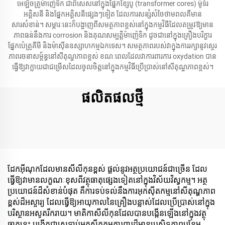
អេឡិចត្រូម៉ាញ៉េទិក ជាពិសេសនៅក្នុងផ្នែកខ្សែបូ (transformer cores) ម៉ូទ័រ
អគ្គិសនី និងផ្នែកអគ្គិសនីផ្សេងៗទៀត ដែលការសន្សំសំចៃថាមពលគឺមាន
សារសំខាន់។ សម្ភារៈនេះក៏បង្ហាញពីសមត្ថភាពខ្ពស់នៅក្នុងកម្មវិធីដែលតម្រូវឱ្យមាន
ភាពធន់នឹងការ corrosion និងគុណសម្បត្តិម៉ាញ៉េទិក ដូចជានៅក្នុងគ្រឿងបរិក្ខារ
ផ្នែកប៉េត្រូគីមី និងម៉ាស៊ីនឧស្សាហកម្មឯកទេស។ សមត្ថភាពរបស់វាក្នុងការរក្សានូវស្ថេរ
ភាពរចនាសម្ព័ន្ធនៅសីតុណ្ហភាពខ្ពស់ ខណៈពេលដែលវាការពារការ oxydation បាន
ធ្វើឱ្យវាក្លាយជាជម្រើសដែលចូលចិត្តនៅក្នុងកម្មវិធីប្រើប្រាស់នៅសីតុណ្ហភាពខ្ពស់។
ផលិតផលថ្មី
ដែកអ៊ីណុកដែលមានសីលីកុនខ្ពស់ ផ្តល់នូវអត្ថប្រយោជន៍ជាច្រើន ដែល
ធ្វើឱ្យវាមានលក្ខណៈខុសពីវត្ថុធាតុផ្សេងទៀតនៅក្នុងវិស័យវិស្វកម្ម។ អត្ថ
ប្រយោជន៍ដ៏សំខាន់បំផុត គឺការទប់ទល់នឹងការអុកស៊ីតកម្មនៅសីតុណ្ហភាព
ខ្ពស់ដ៏អស្ចារ្យ ដែលធ្វើឱ្យអាយុកាលនៃគ្រឿងបន្លាស់ដែលប្រើប្រាស់នៅក្នុង
បរិស្ថានអសូតរីករាយ។ មាតិកាសីលីកុនដែលបានបង្កើនឡើងនៅក្នុងវត្ថុ
ធាតុនេះ បង្កើតជាស្រទាប់អុកស៊ីតកម្មការពារដ៏មានប្រសិទ្ធភាពបន្ថែម