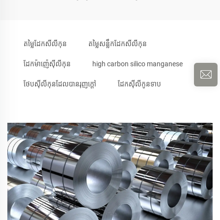
តម្លៃដែកសីលីកុន
តម្លៃសន្លឹកដែកសីលីកុន
ដែកម៉ាញ៉េស៊ីលីកុន
high carbon silico manganese
ថែបសុីលីកុនដែលបានរុញក្តៅ
ដែកស៊ីលីកូនទាប