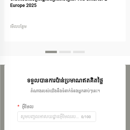
Europe 2025
មើលបន្ថែម
ទទួលបានការប៉ាន់ប្រមាណឥតគិតថ្លៃ
តំណាងរបស់យើងនឹងទំនាក់ទំនងអ្នកឆាប់ៗនេះ។
អ៊ីមែល
0/100