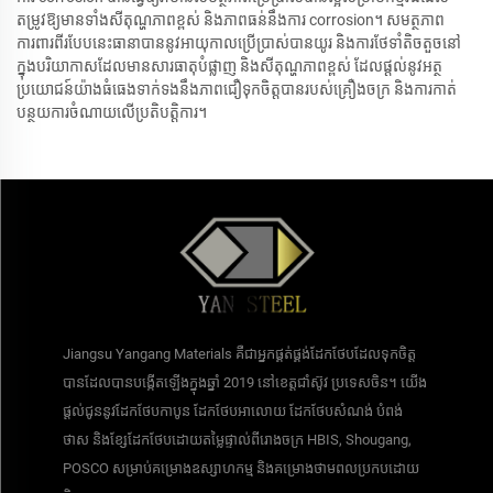
តម្រូវឱ្យមានទាំងសីតុណ្ហភាពខ្ពស់ និងភាពធន់នឹងការ corrosion។ សមត្ថភាព
ការពារពីរបែបនេះធានាបាននូវអាយុកាលប្រើប្រាស់បានយូរ និងការថែទាំតិចតួចនៅ
ក្នុងបរិយាកាសដែលមានសារធាតុបំផ្លាញ និងសីតុណ្ហភាពខ្ពស់ ដែលផ្តល់នូវអត្ថ
ប្រយោជន៍យ៉ាងធំធេងទាក់ទងនឹងភាពជឿទុកចិត្តបានរបស់គ្រឿងចក្រ និងការកាត់
បន្ថយការចំណាយលើប្រតិបត្តិការ។
Jiangsu Yangang Materials គឺជាអ្នកផ្គត់ផ្គង់ដែកថែបដែលទុកចិត្ត
បានដែលបានបង្កើតឡើងក្នុងឆ្នាំ 2019 នៅខេត្តជាំស៊ូវ ប្រទេសចិន។ យើង
ផ្តល់ជូននូវដែកថែបកាបូន ដែកថែបអាលោយ ដែកថែបសំណង់ បំពង់
ថាស និងខ្សែដែកថែបដោយតម្លៃផ្ទាល់ពីរោងចក្រ HBIS, Shougang,
POSCO សម្រាប់គម្រោងឧស្សាហកម្ម និងគម្រោងថាមពលប្រកបដោយ