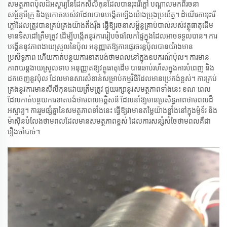
សមត្ថភាពប៉ុលដ៏អស្ចារ្យនៃដែកសីលីកុនដែលបានរុះរើក្តៅ បណ្តាលមកពីរចនា
សម្ព័ន្ធមីក្រូ និងប្រភាគរបស់វាដែលបានបង្កើតឡើងយ៉ាងប្រុងប្រយ័ត្ន។ ដំណើរការរុះរើ
ក្តៅដែលត្រូវបានគ្រប់គ្រងយ៉ាងតឹងរ៉ឹង ធ្វើឱ្យរចនាសម្ព័ន្ធគ្រាប់បាល់របស់វត្ថុធាតុដើម
មានទិសដៅត្រឹមត្រូវ ដើម្បីបង្កើតនូវការរៀបចំផលែកផ្ទៃក្នុងដែលអាចទទួលបាន។ ការ
បង្កើននូវភាពងាយស្រួលនៃប៉ុល អនុញ្ញាតឱ្យការផ្ទេរចរន្តប៉ុលបានយ៉ាងមាន
ប្រសិទ្ធភាព ហើយកាត់បន្ថយការខាតបង់ថាមពលនៅក្នុងឧបករណ៍ប៉ុល។ ការមាន
ភាពយន្តងាយស្រួលទាប អនុញ្ញាតឱ្យវត្ថុធាតុដើម បានឆាប់រហ័សក្នុងការបំពេញ និង
ដកចេញនូវប៉ុល ដែលមានសារសំខាន់សម្រាប់កម្មវិធីដែលមានប្រេកង់ខ្ពស់។ ការគ្រប់
គ្រងនូវការមានសីលីកុនដោយត្រឹមត្រូវ ជួយរក្សានូវសមត្ថភាពទាំងនេះ ខណៈពេល
ដែលកាត់បន្ថយការខាតបង់ថាមពលអគ្គិសនី ដែលនាំឱ្យមានប្រសិទ្ធភាពថាមពលដ៏
អស្ចារ្យ។ ការរួមផ្សំគ្នានៃសមត្ថភាពទាំងនេះ ធ្វើឱ្យវាមានតម្លៃយ៉ាងខ្លាំងនៅក្នុងម៉ូទ័រ និង
ម៉ាស៊ីនបំលែងថាមពលដែលមានសមត្ថភាពខ្ពស់ ដែលការសន្សំសំចៃថាមពលគឺជា
រឿងចាំបាច់។