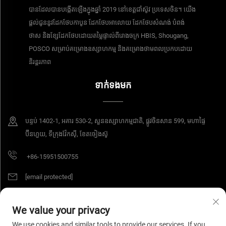
បានដែលបានបង្កើតឡើងក្នុងឆ្នាំ 2019 នៅខេត្តជាំស៊ូវ ប្រទេសចិន។ យើង
ផ្តល់ជូននូវដែកថែបកាបូន ដែកថែបអាលោយ ដែកថែបសំណង់ បំពង់
ថាស និងខ្សែដែកថែបដោយតម្លៃផ្ទាល់ពីរោងចក្រ HBIS, Shougang,
POSCO សម្រាប់គម្រោងឧស្សាហកម្ម និងគម្រោងថាមពលប្រកបដោយ
និរន្តរភាព
ទាក់ទងមក
បន្ទប់​ 1402-1, អគារ 530-2, សួនឧស្សាហកម្មជាតិ, ផ្លូវចិនសាន 599, មហាផ្ទៃ
ប៊ីនហួយ, ទីក្រុងវ៉ែកស៊ី, ខែតចៀងស៊ូ
+86-15951500755
[email protected]
We value your privacy
ការពារដោយរក្សាសិទ្ធិ © ឆ្នាំ 2025 ក្រុមហ៊ុន អាយអេសប៊ី វ៉ាយរ៉េ ម៉ាទៀរស៍ ខូអិលធីឌី។ រក្សាសិទ្ធិ
We use cookies and similar tools to provide our services. If you