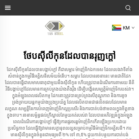
KM
ថែបសុីលីកុនដែលបានរុញក្តៅ
ដែកស៊ីលីកូនដែលបានបង្កាប់ក្តៅ គឺជាសម្ភារៈម៉ាញ៉េទិកឯកទេស ដែលលេងវាទីតាំង
សំខាន់ក្នុងកម្មវិធីអគ្គិសនីសម័យទំនើប។ សម្ភារៈដែលបានរចនានេះ មានជាតិដែក
ដែលបានធ្វើជាសមាសធាតុជាមួយនឹងស៊ីលីកូន ហើយត្រូវបានដំណើរការតាមរយៈនីតិ
វិធីបង្កាប់ក្តៅដែលមានការគ្រប់គ្រងយ៉ាងតឹងរ៉ឹង ដើម្បីបង្កើនសម្បត្តិម៉ាញ៉េទិករបស់វា។
ក្នុងអំឡុងពេលផលិតកម្ម ដែកនោះត្រូវបានគ្រប់គ្រងសីតុណ្ហភាព និងការខូច
ទ្រង់ទ្រាយយន្តកម្មយ៉ាងប្រុងប្រយ័ត្ន ដែលផលិតបានជាផលិតផលដែលមាន
លក្ខណៈសម្បត្តិនៃការបំពេញម៉ាញ៉េទិកល្អប្រសើរ និងការបាត់បង់ថាមពលក្នុងចិត្តខាង
ក្នុងទាប។ រចនាសម្ព័ន្ធផល់ក្រីស្តាល់តែមួយគត់របស់វា ដែលបានអភិវឌ្ឍន៍ក្នុងអំឡុង
ពេលដំណើរការបង្កាប់ក្តៅ ធ្វើឱ្យការផ្ទេរចរន្តម៉ាញ៉េទិកកើតឡើងប្រកបដោយ
ប្រសិទ្ធភាព ដែលធ្វើឱ្យវាមានសក្ដានុពលល្អសម្រាប់កម្មវិធីម៉ាញ៉េទិកអគ្គិសនី។ ការ
មានស៊ីលីកូនក្នុងចំនួនជាមធ្យមពី ២% ទៅ ៣,៥% ជួយកាត់បន្ថយការបាត់បង់