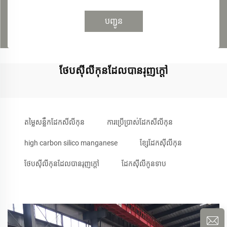
បញ្ជូន
ថែបសុីលីកុនដែលបានរុញក្តៅ
តម្លៃសន្លឹកដែកសីលីកុន
ការប្រើប្រាស់ដែកសីលីកុន
high carbon silico manganese
ខ្សែដែកស៊ីលីកុន
ថែបសុីលីកុនដែលបានរុញក្តៅ
ដែកស៊ីលីកូនទាប