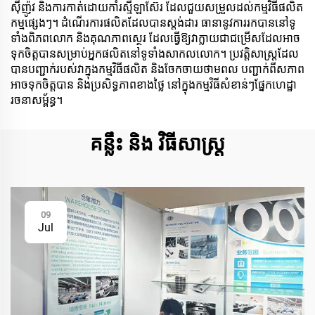
ស៊ីញ៉ូវ និងការកាត់ដោយកាំរស្មីឡាស៊ែរ ដែលជួយសម្រួលដល់កម្មវិធីផលិត
កម្មផ្សេងៗ។ ដំណើរការផលិតដែលបានស្តង់ដារ ធានានូវការរកបាននៅទូ
ទាំងពិភពលោក និងគុណភាពស្ថេរ ដែលធ្វើឱ្យវាក្លាយជាជម្រើសដែលអាច
ទុកចិត្តបានសម្រាប់អ្នកផលិតនៅទូទាំងសាកលលោក។ ប្រវត្តិសាស្ត្រដែល
បានបញ្ជាក់របស់វាក្នុងកម្មវិធីផលិត និងចែកចាយថាមពល បញ្ជាក់ពីសភាព
អាចទុកចិត្តបាន និងប្រសិទ្ធភាពខាងថ្លៃ នៅក្នុងកម្មវិធីសំខាន់ៗផ្នែកហេដ្ឋា
រចនាសម្ព័ន្ធ។
គន្លឹះ និង វិធីសាស្ត្រ
09
Jul