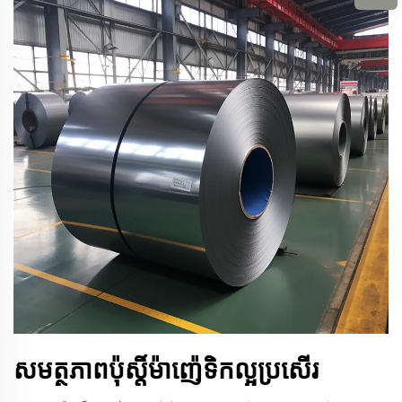
សមត្ថភាពប៉ុស្តិ៍ម៉ាញ៉េទិកល្អប្រសើរ