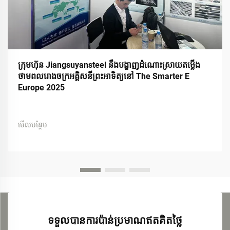
ក្រុមហ៊ុន Jiangsuyansteel នឹងបង្ហាញដំណោះស្រាយតម្លើង
ថាមពលរោងចក្រអគ្គិសនីព្រះអាទិត្យនៅ The Smarter E
Europe 2025
មើលបន្ថែម
ទទួលបានការប៉ាន់ប្រមាណឥតគិតថ្លៃ