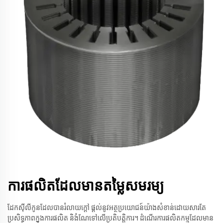
ការផលិតដែលមានតម្លៃសមរម្យ
ដែកស៊ីលីកូនដែលបានរំលាយក្តៅ ផ្តល់នូវអត្ថប្រយោជន៍យ៉ាងសំខាន់ដោយសារតែ
ប្រសិទ្ធភាពក្នុងការផលិត និងំណែទៅលើប្រតិបត្តិការ។ ដំណើរការផលិតកម្មដែលមាន