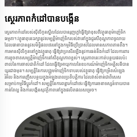
ស្ថេរភាពកំដៅបានបង្កើន
ស្ថេរភាព​កំដៅ​របស់​ស៊ីលីកូន​ស្ឋីល​ដែល​បាន​រុញ​ក្តៅ​ធ្វើ​ឱ្យ​វា​ខុស​ពី​វត្ថុធាតុ​ម៉ាញ៉េទិក​
ធម្មតា។ វត្ថុធាតុនេះ​រក្សានូវ​សម្បត្តិ​ម៉ាញ៉េទិក​របស់វា​នៅ​ក្នុង​ជួរ​សីតុណ្ហភាព​ទូលាយ
ដែលធានាបាន​នូវ​សមិទ្ធិ​ផល​ថេរ​នៅ​ក្នុង​កម្មវិធី​ប្រើប្រាស់​ដែល​មាន​សភាព​តានតឹង។
ការ​មាន​ស៊ីលីកូន​នៅ​ក្នុង​វត្ថុធាតុ ធ្វើ​ឱ្យ​វា​ប្រសើរ​ឡើង​នូវ​ការ​ធន់​នឹង​កំដៅ ដែល​ការពារ​
ការ​ខូច​ខាត​សម្បត្តិ​ម៉ាញ៉េទិក​នៅ​សីតុណ្ហភាព​ខ្ពស់។ ស្ថេរភាព​នេះ​កាត់​បន្ថយ​ផល​ប៉ះ
ពាល់​នៃ​ការ​ចាស់​ជាតិ​កំដៅ ដែល​ធ្វើ​ឱ្យ​អាយុ​កាល​នៃ​ឧបករណ៍​ម៉ាញ៉េទិក​អគ្គិសនី​បាន​
យូរ​ជាង​មុន។ សម្បត្តិ​នៃ​ការ​បង្រួម​ម៉ាញ៉េទិក​ទាប​របស់​វត្ថុធាតុ ធ្វើ​ឱ្យ​កម្រិត​សំឡេង​
រំអិល និង​ការ​ញើស​បន្ថយ​ក្នុង​អំឡុង​ពេល​ប្រតិបត្តិការ ដែល​វា​សំខាន់​ជាពិសេស​
សម្រាប់​កម្មវិធី​ប្តូរ​កំដៅ។ សម្បត្តិ​នៃ​ការ​ពន្លារ​កំដៅ​ថេរ ធ្វើ​ឱ្យ​ការ​រចនា​ទស្សន៍ទាយ​បាន​
កាន់​តែ​ល្អ និង​ការ​បង្កើន​សុវត្ថិភាព​នៅ​ក្នុង​ផលិតផល​សម្រេច។