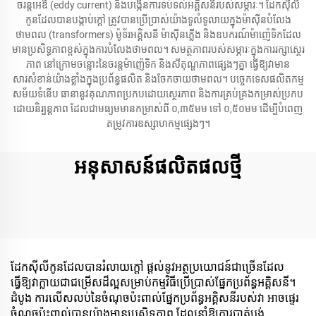
ចរន្តអេឌី (eddy current) និងបង្កើនការទប់ទល់អគ្គិសនីរបស់សម្ភារៈ។ ដែកស៊ីលី
កូនដែលបានបង្កាប់ក្តៅ ត្រូវបានប្រើប្រាស់យ៉ាងទូលំទូលាយក្នុងម៉ាស៊ីនបំលែង
ថាមពល (transformers) ម៉ូទ័រអគ្គិសនី ម៉ាស៊ីនភ្លើង និងឧបករណ៍ម៉ាញ៉េទិកដែល
មានប្រសិទ្ធភាពខ្ពស់ក្នុងការបំលែងថាមពល។ សមត្ថភាពរបស់សម្ភារៈក្នុងការរក្សាស្ថេរ
ភាព នៅក្រោមចន្លោះនៃចរន្តម៉ាញ៉េទិក និងសីតុណ្ហភាពផ្សេងៗគ្នា ធ្វើឱ្យវាមាន
សារសំខាន់យ៉ាងខ្លាំងក្នុងប្រព័ន្ធផលិត និងចែកចាយថាមពល។ បច្ចេកទេសផលិតកម្ម
សម័យទំនើប ធានានូវគុណភាពប្រកបដោយស្ថេរភាព និងការគ្រប់គ្រងកម្រាស់ប្រកប
ដោយនិរ្បន្តភាព ដែលជាមធ្យមមានកម្រាស់ពី ០,៣៥មម ទៅ ០,៥០មម ដើម្បីបំពេញ
តម្រូវការឧស្សាហកម្មផ្សេងៗ។
អនុសាសន៍ផលិតផលថ្មី
ដែកស៊ីលីកូនដែលបានរំលាយក្តៅ ផ្តល់នូវអត្ថប្រយោជន៍ជាច្រើនដែល
ធ្វើឱ្យវាក្លាយជាជម្រើសដ៏ល្អសម្រាប់កម្មវិធីប្រើប្រាស់ផ្នែកប្រព័ន្ធអគ្គិសនី។
ដំបូង ការលើសលប់នៃចំណុចប៉ះពាល់ផ្នែកប្រព័ន្ធអគ្គិសនីរបស់វា អាចផ្ទេរ
ចំណុចប៉ះពាល់បានយ៉ាងមានប្រសិទ្ធភាព ដែលនាំឱ្យការបាត់បង់