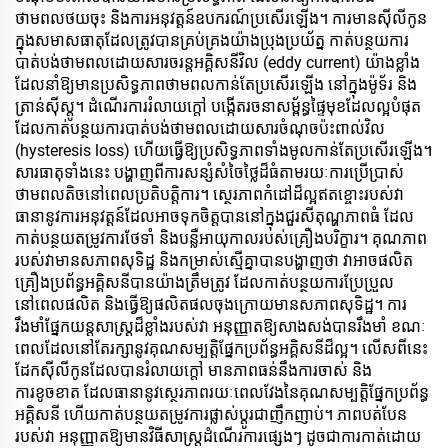
ថាមពលថយចុះ និងការអនុវត្តន៍ឧបករណ៍ប្រសើរឡើង។ ការមានស៊ីលីកូន
ក្នុងសមាសធាតុដែលត្រូវបានគ្រប់គ្រងយ៉ាងប្រុងប្រយ័ត្ន កាត់បន្ថយការ
បាត់បង់ថាមពលដោយសារចរន្តអគ្គិសនីវិល (eddy current) យ៉ាងខ្លាំង
ដែលនាំឱ្យមានប្រសិទ្ធភាពថាមពលកាន់តែប្រសើរឡើង នៅក្នុងម៉ូទ័រ និង
ត្រាន់ស៊ីស្តូ។ ដំណើរការរំលាយក្តៅ បង្កើតរចនាសម្ព័ន្ធផ្ទៃមុខដែលល្អបំផុត
ដែលកាត់បន្ថយការបាត់បង់ថាមពលដោយសារចំណុចប៉ះពាល់វិល
(hysteresis loss) ហើយធ្វើឱ្យប្រសិទ្ធភាពទាំងមូលកាន់តែប្រសើរឡើង។
សារធាតុទាំងនេះ បង្ហាញពីការសន្សំសំចៃថ្លៃដ៏ធំតាមរយៈការប្រើប្រាស់
ថាមពលតិចនៅពេលប្រតិបត្តិការ។ ស្ថេរភាពកំដៅដ៏ល្អឥតខ្ចោះរបស់វា
ធានានូវការអនុវត្តន៍ដែលអាចទុកចិត្តបាននៅក្នុងជួរសីតុណ្ហភាពធំ ដែល
កាត់បន្ថយតម្រូវការថែទាំ និងបន្លឺអាយុកាលរបស់គ្រឿងបរិក្ខារ។ គុណភាព
របស់វាមានសភាពសុទិដ្ឋ និងកម្រាស់ស្មើគ្នាបានបង្ហាញថា វាអាចផលិត
គ្រឿងប្រព័ន្ធអគ្គិសនីបានយ៉ាងត្រឹមត្រូវ ដែលកាត់បន្ថយការប្រែប្រួល
នៅពេលផលិត និងធ្វើឱ្យផលិតផលចុងក្រោយមានសភាពសុទិដ្ឋ។ ការ
រឹងមាំផ្នែកយន្តសាស្ត្រដ៏ខ្លាំងរបស់វា អនុញ្ញាតឱ្យសាងសង់បានរឹងមាំ ខណៈ
ពេលដែលនៅតែរក្សានូវគុណសម្បត្តិផ្នែកប្រព័ន្ធអគ្គិសនីដ៏ល្អ។ លើសពីនេះ
ដែកស៊ីលីកូនដែលបានរំលាយក្តៅ មានភាពធន់នឹងការចាស់ និង
ការខូចខាត ដែលធានានូវស្ថេរភាពរយៈពេលវែងនៃគុណសម្បត្តិផ្នែកប្រព័ន្ធ
អគ្គិសនី ហើយកាត់បន្ថយតម្រូវការផ្លាស់ប្ដូរជាញឹកញាប់។ ភាពបត់បែន
របស់វា អនុញ្ញាតឱ្យមានវិធីសាស្ត្រដំណើរការផ្សេងៗ ដូចជាការកាត់ដោយ