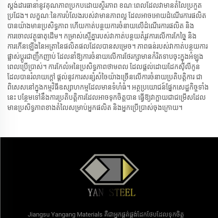
ស្តង់ដារធានានូវគុណភាពប្រកបដោយស្ថិរភាព ខណៈពេលដែលវាមានតំលៃប្រកួត
ប្រជែង។ លក្ខណៈនៃការបំលែងរបស់វាមានភាពល្អ ដែលអាចអោយដំណើរការផលិត
បានយ៉ាងមានប្រសិទ្ធភាព ហើយកាត់បន្ថយការចំនាយលើដំណើរការផលិត និង
ការចោលវត្ថុធាតុដើម។ កម្រាស់ស្មើគ្នារបស់វាកាត់បន្ថយតំរូវការលើការកែច្នៃ និង
ការកើនឡើងនៃអត្រានៃផលិតផលដែលបានសម្រេច។ ភាពធន់របស់វាកាត់បន្ថយការ
ផ្លាស់ប្តូរជាញឹកញាប់ ដែលនាំឱ្យការចំនាយលើការថែរក្សាមានកំរិតទាបចុះក្នុងអំឡុង
ពេលប្រើប្រាស់។ ការកែលំអនៃប្រសិទ្ធភាពថាមពល ដែលផ្តល់ដោយដែកស៊ីលីកូន
ដែលបានរំលាយក្តៅ ផ្តល់នូវការសន្សំសំចៃយ៉ាងច្រើនលើការចំនាយប្រតិបត្តិការ ជា
ពិសេសនៅក្នុងកម្មវិធីឧស្សាហកម្មដែលមានទំហំធំ។ អត្ថប្រយោជន៍ផ្នែកសេដ្ឋកិច្ចទាំង
នេះ បន្ថែមទៅនឹងការប្រតិបត្តិការដែលអាចទុកចិត្តបាន ធ្វើឱ្យវាក្លាយជាជម្រើសដែល
មានប្រសិទ្ធភាពខាងតំលៃសម្រាប់អ្នកផលិត និងអ្នកប្រើប្រាស់ចុងក្រោយ។
Jiangsu Yangang Materials គឺជាអ្នកផ្គត់ផ្គង់ដែកថែបដែលទុកចិត្ត