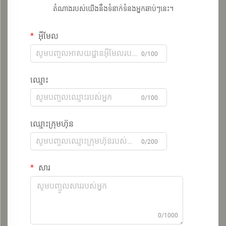
តំណាងរបស់យើងនឹងទំនាក់ទំនងអ្នកឆាប់ៗនេះ។
អ៊ីមែល
0/100
ឈ្មោះ
0/100
ឈ្មោះក្រុមហ៊ុន
0/200
សារ
0/1000