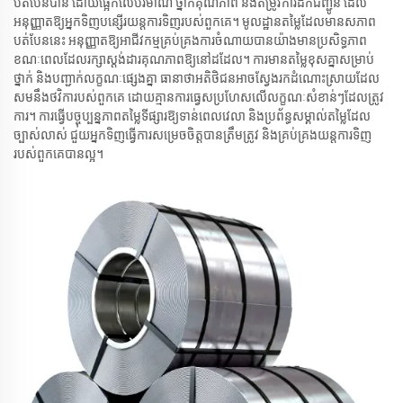
បត់បែន​បាន ដោយ​ផ្អែក​លើ​បរិមាណ ថ្នាក់គុណភាព និង​តម្រូវការ​ដឹកជញ្ជូន ដែល​
អនុញ្ញាត​ឱ្យ​អ្នក​ទិញ​បន្សើរ​យន្តការ​ទិញ​របស់​ពួកគេ។ មូលដ្ឋាន​តម្លៃ​ដែល​មាន​សភាព​
បត់បែន​នេះ អនុញ្ញាត​ឱ្យ​អាជីវកម្ម​គ្រប់គ្រង​ការ​ចំណាយ​បាន​យ៉ាង​មានប្រសិទ្ធភាព
ខណៈ​ពេល​ដែល​រក្សា​ស្តង់ដារ​គុណភាព​ឱ្យ​នៅ​ដដែល។ ការ​មាន​តម្លៃ​ខុស​គ្នា​សម្រាប់​
ថ្នាក់ និង​បញ្ជាក់​លក្ខណៈ​ផ្សេង​គ្នា ធានា​ថា​អតិថិជន​អាច​ស្វែងរក​ដំណោះស្រាយ​ដែល​
សម​នឹង​ថវិកា​របស់​ពួកគេ ដោយ​គ្មាន​ការ​ធ្វេសប្រហែស​លើ​លក្ខណៈ​សំខាន់ៗ​ដែល​ត្រូវ​
ការ។ ការ​ធ្វើ​បច្ចុប្បន្នភាព​តម្លៃ​ទីផ្សារ​ឱ្យ​ទាន់ពេលវេលា និង​ប្រព័ន្ធ​សម្គាល់​តម្លៃ​ដែល​
ច្បាស់លាស់ ជួយ​អ្នក​ទិញ​ធ្វើ​ការ​សម្រេច​ចិត្ត​បាន​ត្រឹមត្រូវ និង​គ្រប់គ្រង​យន្តការ​ទិញ​
របស់​ពួកគេ​បាន​ល្អ។