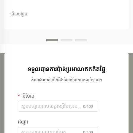
មើលបន្ថែម
ទទួលបានការប៉ាន់ប្រមាណឥតគិតថ្លៃ
តំណាងរបស់យើងនឹងទំនាក់ទំនងអ្នកឆាប់ៗនេះ។
អ៊ីមែល
0/100
ឈ្មោះ
0/100