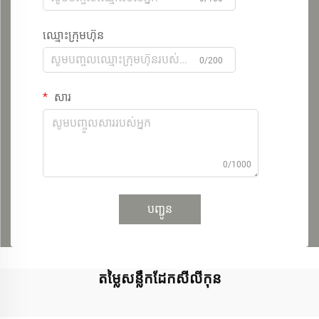
ឈ្មោះក្រុមហ៊ុន
0/200
សារ
0/1000
បញ្ជូន
តម្លៃសន្លឹកដែកសីលីកុន