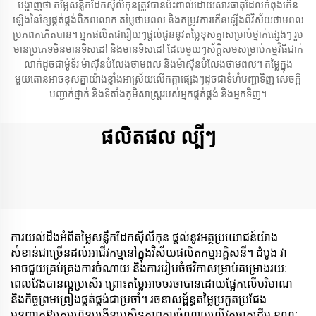
បង្ហាញថា តម្លៃសន្លឹកដែកស៊ីលីកុនត្រូវបានប៉ះពាល់ដោយសារធាតុដែលកំពុងកើន
ឡើងនៃខ្សែផ្គត់ផ្គង់ពិភពលោក តម្លៃថាមពល និងតម្រូវការកើនឡើងពីវិស័យថាមពល
ប្រភពកកើតបាន។ អ្នកផលិតជារឿយៗផ្តល់ជូននូវតម្លៃខុសគ្នាសម្រាប់ថ្នាក់ផ្សេងៗ រួម
មានប្រភេទមិនមានទិសដៅ និងមានទិសដៅ ដែលមួយៗស័ក្តិសមសម្រាប់កម្មវិធីជាក់
លាក់ដូចជាម៉ូទ័រ ម៉ាស៊ីនបំលែងថាមពល និងម៉ាស៊ីនបំលែងថាមពល។ តម្លៃក្នុង
មួយតោនអាចខុសគ្នាយ៉ាងខ្លាំងអាស្រ័យលើកត្តាផ្សេងៗដូចជាទំហំបញ្ជាទិញ សេចក្តី
បញ្ជាក់ថ្នាក់ និងទីតាំងភូមិសាស្ត្ររបស់អ្នកផ្គត់ផ្គង់ និងអ្នកទិញ។
ផលិតផល ល្បីៗ
ការយល់ដឹងអំពីតម្លៃសន្លឹកដែកស៊ីលីកុន ផ្តល់នូវអត្ថប្រយោជន៍យ៉ាង
សំខាន់ជាច្រើនដល់អាជីវកម្មនៅក្នុងវិស័យផលិតកម្មអគ្គិសនី។ ដំបូង វា
អាចជួយគ្រប់គ្រងការចំណាយ និងការរៀបចំថវិកាសម្រាប់គម្រោងរយៈ
ពេលវែងបានល្អប្រសើរ ព្រោះតម្លៃអាចចរចាបានដោយផ្អែកលើបរិមាណ
និងកិច្ចព្រមព្រៀងផ្គត់ផ្គង់ជាប្រចាំ។ រចនាសម្ព័ន្ធតម្លៃប្រកួតប្រជែង
អនុញ្ញាតឱ្យក្រុមហ៊ុនបង្កើនប្រសិទ្ធភាពការចំណាយលើវត្ថុធាតុដើម ខណៈ