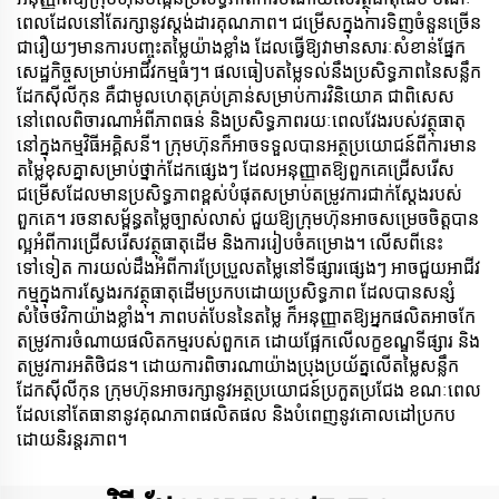
ពេលដែលនៅតែរក្សានូវស្តង់ដារគុណភាព។ ជម្រើសក្នុងការទិញចំនួនច្រើន
ជារឿយៗមានការបញ្ចុះតម្លៃយ៉ាងខ្លាំង ដែលធ្វើឱ្យវាមានសារៈសំខាន់ផ្នែក
សេដ្ឋកិច្ចសម្រាប់អាជីវកម្មធំៗ។ ផលធៀបតម្លៃទល់នឹងប្រសិទ្ធភាពនៃសន្លឹក
ដែកស៊ីលីកុន គឺជាមូលហេតុគ្រប់គ្រាន់សម្រាប់ការវិនិយោគ ជាពិសេស
នៅពេលពិចារណាអំពីភាពធន់ និងប្រសិទ្ធភាពរយៈពេលវែងរបស់វត្ថុធាតុ
នៅក្នុងកម្មវិធីអគ្គិសនី។ ក្រុមហ៊ុនក៏អាចទទួលបានអត្ថប្រយោជន៍ពីការមាន
តម្លៃខុសគ្នាសម្រាប់ថ្នាក់ដែកផ្សេងៗ ដែលអនុញ្ញាតឱ្យពួកគេជ្រើសរើស
ជម្រើសដែលមានប្រសិទ្ធភាពខ្ពស់បំផុតសម្រាប់តម្រូវការជាក់ស្តែងរបស់
ពួកគេ។ រចនាសម្ព័ន្ធតម្លៃច្បាស់លាស់ ជួយឱ្យក្រុមហ៊ុនអាចសម្រេចចិត្តបាន
ល្អអំពីការជ្រើសរើសវត្ថុធាតុដើម និងការរៀបចំគម្រោង។ លើសពីនេះ
ទៅទៀត ការយល់ដឹងអំពីការប្រែប្រួលតម្លៃនៅទីផ្សារផ្សេងៗ អាចជួយអាជីវ
កម្មក្នុងការស្វែងរកវត្ថុធាតុដើមប្រកបដោយប្រសិទ្ធភាព ដែលបានសន្សំ
សំចៃថវិកាយ៉ាងខ្លាំង។ ភាពបត់បែននៃតម្លៃ ក៏អនុញ្ញាតឱ្យអ្នកផលិតអាចកែ
តម្រូវការចំណាយផលិតកម្មរបស់ពួកគេ ដោយផ្អែកលើលក្ខខណ្ឌទីផ្សារ និង
តម្រូវការអតិថិជន។ ដោយការពិចារណាយ៉ាងប្រុងប្រយ័ត្នលើតម្លៃសន្លឹក
ដែកស៊ីលីកុន ក្រុមហ៊ុនអាចរក្សានូវអត្ថប្រយោជន៍ប្រកួតប្រជែង ខណៈពេល
ដែលនៅតែធានានូវគុណភាពផលិតផល និងបំពេញនូវគោលដៅប្រកប
ដោយនិរន្តរភាព។