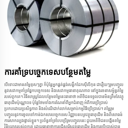
ការ​គាំទ្រ​បច្ចេកទេស​បន្ថែម​តម្លៃ
បើទោះជាមានតម្លៃខុសៗគ្នា ក៏ប៉ុន្តែអ្នកផ្គត់ផ្គង់សន្លឹកដែកស៊ីលីកុន ជារឿយៗរួមបញ្ចូល
នូវសេវាកម្មគាំទ្រផ្នែកបច្ចេកទេស និងសេវាកម្មធានាគុណភាព នៅក្នុងរចនាសម្ព័ន្ធតម្លៃ
របស់ពួកគេ។ វិធីសាស្រ្តដែលបន្ថែមតម្លៃនេះធានាថា អតិថិជនទទួលបានមិនត្រឹមតែវត្ថុ
ធាតុដើមប៉ុណ្ណោះទេ ប៉ុន្តែថែមទាំងការណែនាំពីអ្នកជំនាញ អំពីការប្រើប្រាស់
ប្រកបដោយប្រសិទ្ធភាព និងសំណើជាក់លាក់សម្រាប់កម្មវិធីប្រើប្រាស់។ តម្លៃរួម
បញ្ចូលនូវការចូលទៅកាន់ឯកសារបច្ចេកទេស វិញ្ញាបនបត្រវត្ថុធាតុដើម និងពិសោធន៍
ការសាកល្បងផ្ទាល់ខ្លួន។ ប្រព័ន្ធគាំទ្របែបប្រើរួមបញ្ចូលនេះ ជួយអតិថិជនបង្កើនតម្លៃ
វិនិយោគរបស់ពួកគេ ដោយធានាថាការជ្រើសរើសវត្ថុធាតុដើម និងការប្រើប្រាស់បាន