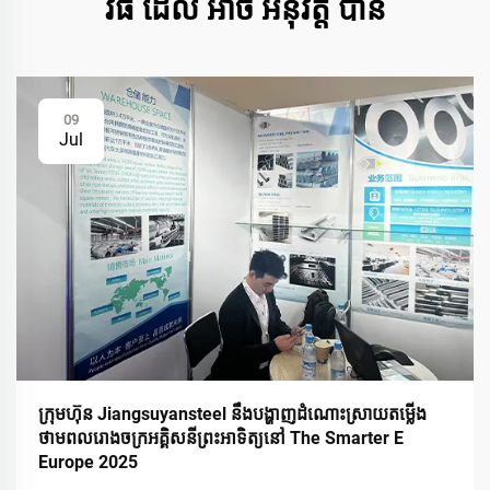
វិធី ដែល អាច អនុវត្ត បាន
09
Jul
ក្រុមហ៊ុន Jiangsuyansteel នឹងបង្ហាញដំណោះស្រាយតម្លើង
ថាមពលរោងចក្រអគ្គិសនីព្រះអាទិត្យនៅ The Smarter E
Europe 2025