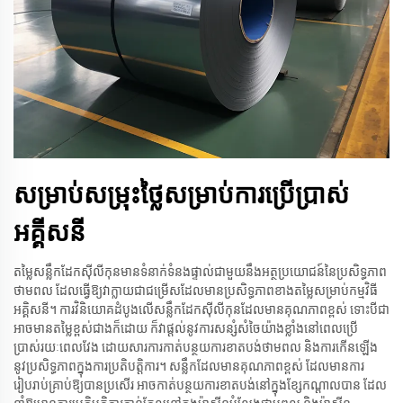
សម្រាប់សម្រុះថ្លៃសម្រាប់ការប្រើប្រាស់
អគ្គីសនី
តម្លៃសន្លឹកដែកស៊ីលីកុនមានទំនាក់ទំនងផ្ទាល់ជាមួយនឹងអត្ថប្រយោជន៍នៃប្រសិទ្ធភាព
ថាមពល ដែលធ្វើឱ្យវាក្លាយជាជម្រើសដែលមានប្រសិទ្ធភាពខាងតម្លៃសម្រាប់កម្មវិធី
អគ្គិសនី។ ការវិនិយោគដំបូងលើសន្លឹកដែកស៊ីលីកុនដែលមានគុណភាពខ្ពស់ ទោះបីជា
អាចមានតម្លៃខ្ពស់ជាងក៏ដោយ ក៏វាផ្តល់នូវការសន្សំសំចៃយ៉ាងខ្លាំងនៅពេលប្រើ
ប្រាស់រយៈពេលវែង ដោយសារការកាត់បន្ថយការខាតបង់ថាមពល និងការកើនឡើង
នូវប្រសិទ្ធភាពក្នុងការប្រតិបត្តិការ។ សន្លឹកដែលមានគុណភាពខ្ពស់ ដែលមានការ
រៀបរាប់គ្រាប់ឱ្យបានប្រសើរ អាចកាត់បន្ថយការខាតបង់នៅក្នុងខ្សែកណ្ដាលបាន ដែល