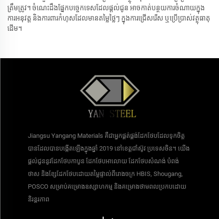
ត្រឹមត្រូវ។ ចំណេះដឹងផ្នែកបច្ចេកទេសដែលផ្តល់ជូន អាចកាត់បន្ថយការចំណាយក្នុង
ការអនុវត្ត និងការពារកំហុសដែលមានតម្លៃថ្លៃៗ ក្នុងការជ្រើសរើស ឬប្រើប្រាស់វត្ថុធាតុ
ដើម។
Jiangsu Yangang Materials គឺជាអ្នកផ្គត់ផ្គង់ដែកថែបដែលទុកចិត្ត
បានដែលបានបង្កើតឡើងក្នុងឆ្នាំ 2019 នៅខេត្តជាំស៊ូវ ប្រទេសចិន។ យើង
ផ្តល់ជូននូវដែកថែបកាបូន ដែកថែបអាលោយ ដែកថែបសំណង់ បំពង់
ថាស និងខ្សែដែកថែបដោយតម្លៃផ្ទាល់ពីរោងចក្រ HBIS, Shougang,
POSCO សម្រាប់គម្រោងឧស្សាហកម្ម និងគម្រោងថាមពលប្រកបដោយ
និរន្តរភាព