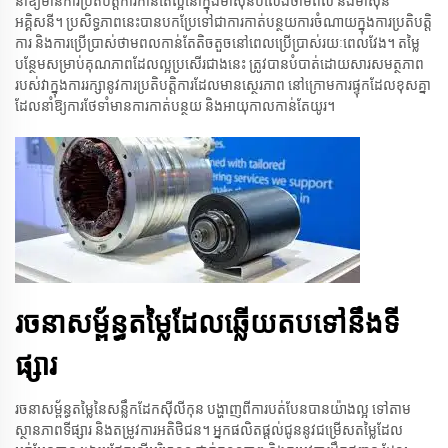
នាំឱ្យមានការប្រតិបត្តិការកាន់តែល្អនៅក្នុងម៉ាស៊ីនបំលែងថាមពល និងម៉ាស៊ីន
អគ្គិសនី។ ប្រសិទ្ធភាពនេះបានបកប្រែទៅជាការកាត់បន្ថយការចំណាយក្នុងការប្រតិបត្តិ
ការ និងការប្រើប្រាស់ថាមពលកាន់តែតិចតួចនៅពេលប្រើប្រាស់រយៈពេលវែង។ តម្លៃ
បន្ថែមសម្រាប់គុណភាពដែលល្អប្រសើរជាងនេះ ត្រូវបានបំបាត់ដោយសារសមត្ថភាព
របស់វាក្នុងការរក្សានូវការប្រតិបត្តិការដែលមានស្ថេរភាព នៅក្រោមការផ្ទុកដែលខុសគ្នា
ដែលនាំឱ្យការថែទាំមានការកាត់បន្ថយ និងអាយុកាលកាន់តែយូរ។
រចនាសម្ព័ន្ធតម្លៃដែលឆ្លើយតបទៅនឹងទី
ផ្សារ
រចនាសម្ព័ន្ធតម្លៃ​នៃ​សន្លឹក​ដែក​ស៊ីលីកុន បង្ហាញ​ពី​ការ​បត់បែន​បាន​យ៉ាង​ល្អ ទៅ​តាម​
ស្ថានភាព​ទីផ្សារ និង​តម្រូវការ​អតិថិជន។ អ្នកផលិត​ផ្តល់​ជូន​នូវ​ជម្រើស​តម្លៃ​ដែល​