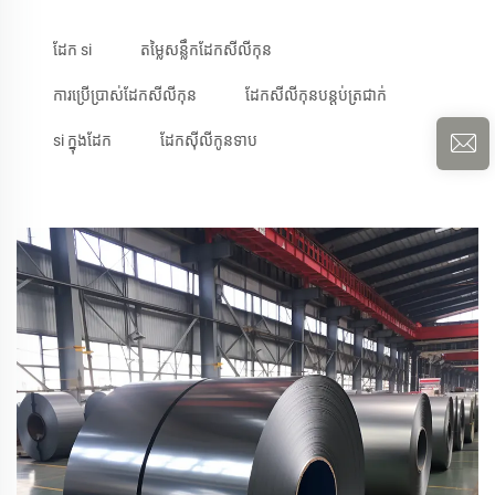
ដែក si
តម្លៃសន្លឹកដែកសីលីកុន
ការប្រើប្រាស់ដែកសីលីកុន
ដែកសីលីកុនបន្តប់ត្រជាក់
si ក្នុងដែក
ដែកស៊ីលីកូនទាប