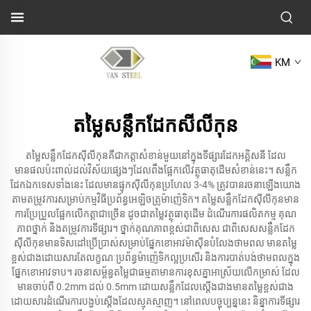
KM
តម្លៃសន្លឹកដែកសីលីកុន
តម្លៃសន្លឹកដែកស៊ីលីកុនគឺជាកត្តាសំខាន់មួយនៅក្នុងទីផ្សារដែកអគ្គិសនី ដែល
មានផលប៉ះពាល់ដល់វិស័យផ្សេងៗដែលពឹងផ្អែកលើវត្ថុធាតុដើមសំខាន់នេះ។ សន្លឹក
ដែកឯកទេសទាំងនេះ ដែលមានផ្ទុកស៊ីលីកុនប្រហែល 3-4% ត្រូវបានរចនាឡើងយោង
តាមតម្រូវការសម្រាប់កម្មវិធីប្រព័ន្ធអេឡិចត្រូម៉ាញ៉េទិក។ តម្លៃសន្លឹកដែកស៊ីលីកុនមាន
ការប្រែប្រួលផ្អែកលើកត្តាជាច្រើន ដូចជាតម្លៃវត្ថុធាតុដើម ដំណើរការផលិតកម្ម គុណ
ភាពថ្នាក់ និងតម្រូវការទីផ្សារ។ ថ្នាក់គុណភាពខ្ពស់ជាពិសេស ជាពិសេសសន្លឹកដែក
ស៊ីលីកុនមានទិសដៅប្រើប្រាស់សម្រាប់ផ្នែកខោអាវម៉ាស៊ីនបំលែងថាមពល មានតម្លៃ
ខ្ពស់ជាងដោយសារតែលក្ខណៈប្រព័ន្ធម៉ាញ៉េទិកល្អប្រសើរ និងការបាត់បង់ថាមពលក្នុង
ផ្នែកខោអាវទាប។ រចនាសម្ព័ន្ធតម្លៃជាធម្មតាមានការខុសគ្នាអាស្រ័យលើកម្រាស់ ដែល
មានចាប់ពី 0.2mm ដល់ 0.5mm ដោយសន្លឹកដែលស្តើងជាងមានតម្លៃខ្ពស់ជាង
ដោយសារដំណើរការបង្ហប់ស្តើងដែលស្មុគស្មាញ។ នៅពេលបច្ចុប្បន្ននេះ និន្នាការទីផ្សារ