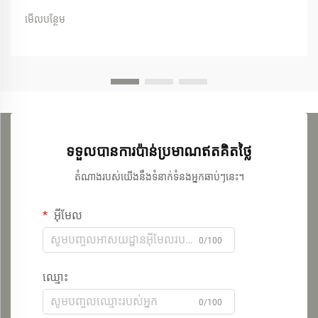
មើលបន្ថែម
ទទួលបានការប៉ាន់ប្រមាណឥតគិតថ្លៃ
តំណាងរបស់យើងនឹងទំនាក់ទំនងអ្នកឆាប់ៗនេះ។
អ៊ីមែល
0/100
ឈ្មោះ
0/100