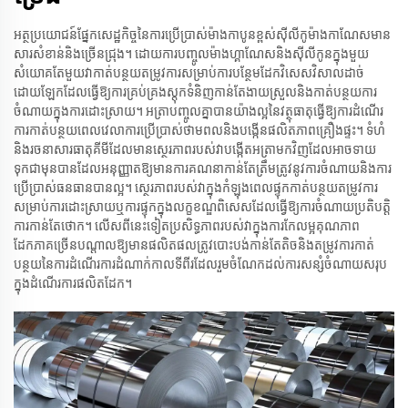
អត្ថប្រយោជន៍ផ្នែកសេដ្ឋកិច្ចនៃការប្រើប្រាស់ម៉ាងកាបូនខ្ពស់ស៊ីលីកូម៉ាងកាណែសមាន
សារសំខាន់និងច្រើនជ្រុង។ ដោយការបញ្ចូលម៉ាងហ្គាណែសនិងស៊ីលីកូនក្នុងមួយ
សំយោគតែមួយវាកាត់បន្ថយតម្រូវការសម្រាប់ការបន្ថែមដែកវិសេសវិសាលដាច់
ដោយឡែកដែលធ្វើឱ្យការគ្រប់គ្រងស្តុកទំនិញកាន់តែងាយស្រួលនិងកាត់បន្ថយការ
ចំណាយក្នុងការដោះស្រាយ។ អត្រាបញ្ចូលគ្នាបានយ៉ាងល្អនៃវត្ថុធាតុធ្វើឱ្យការដំណើរ
ការកាត់បន្ថយពេលវេលាការប្រើប្រាស់ថាមពលនិងបង្កើនផលិតភាពគ្រឿងផ្ទះ។ ទំហំ
និងរចនាសារធាតុគីមីដែលមានស្ថេរភាពរបស់វាបង្កើតអត្រាមកវិញដែលអាចទាយ
ទុកជាមុនបានដែលអនុញ្ញាតឱ្យមានការគណនាកាន់តែត្រឹមត្រូវនូវការចំណាយនិងការ
ប្រើប្រាស់ធនធានបានល្អ។ ស្ថេរភាពរបស់វាក្នុងកំឡុងពេលផ្ទុកកាត់បន្ថយតម្រូវការ
សម្រាប់ការដោះស្រាយឬការផ្ទុកក្នុងលក្ខខណ្ឌពិសេសដែលធ្វើឱ្យការចំណាយប្រតិបត្តិ
ការកាន់តែថោក។ លើសពីនេះទៀតប្រសិទ្ធភាពរបស់វាក្នុងការកែលម្អគុណភាព
ដែកភាគច្រើនបណ្តាលឱ្យមានផលិតផលត្រូវបោះបង់កាន់តែតិចនិងតម្រូវការកាត់
បន្ថយនៃការដំណើរការដំណាក់កាលទីពីរដែលរួមចំណែកដល់ការសន្សំចំណាយសរុប
ក្នុងដំណើរការផលិតដែក។