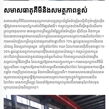
សមាសធាតុគីមីនិងសមត្ថភាពខ្ពស់
សមាសធាតុគីមីដែលមានតុល្យភាពដោយប្រុងប្រយ័ត្ននៃម៉ាញ៉េសស៊ីលីកូម៉ាញ៉េសអ៊ីត
ធ្វើឱ្យវាមានភាពខុសប្លែកនៅលើទីផ្សារផែររ៉ែ។ ការគ្រប់គ្រងយ៉ាងតឹងរ៉ឹងនូវដំណើរការ
គ្រប់គ្រងគុណភាព ធានានូវភាពត្រឹមត្រូវនៃផ្ទៃក្នុងនៃម៉ាញ៉េស ស៊ីលីកុន និងកាបូន
ដែលធានាបាននូវថាមពលផលិតកម្មដែលមានស្ថេរភាពសម្រាប់ការផលិតដែកថែប។
ការមានម៉ាញ៉េសកម្រិតខ្ពស់ជាធម្មតានៅចន្លោះពី65-70% ផ្តល់នូវសមត្ថភាពរឹងបាន
យ៉ាងល្អ និងស្ថេរភាពអូស្តេនៈ នៅក្នុងដែកថែប ខណៈដែលការមានស៊ីលីកុនចន្លោះ16-
20% ផ្តល់នូវសមត្ថភាពយកអុកស៊ីសែនចេញបានយ៉ាងល្អ។ ការគ្រប់គ្រងកាបូន
ទោះបីជាកម្រិតរបស់វាខ្ពស់ជាងមួយចំនួនក៏ដោយ ក៏វាមានប្រយោជន៍យ៉ាងច្រើន
សម្រាប់កម្មវិធីជាច្រើន ដែលតម្រូវឱ្យមានការបញ្ចូលកាបូន។ ការមានតុល្យភាពគីមីដ៏
ល្អប្រសើរនេះ បណ្តាលឱ្យមានការកែលម្អលើសារធាតុដែកថែប ដែលរួមមានការបង្កើន
កម្លាំង ការប្រើប្រាស់បានយូរ និងភាពរឹងមាំល្អប្រសើរ។ ការមានសមាសធាតុដែលមាន
ស្ថេរភាពរបស់វត្ថុធាតុធ្វើឱ្យការគណនាសម្រាប់ការបញ្ចូលក្នុងកំឡុងពេលផលិត
ដែកថែប មានភាពត្រឹមត្រូវ ដែលនាំឱ្យមានការគ្រប់គ្រងលើសារធាតុដែកថែបចុង
ក្រោយបានយ៉ាងពិតប្រាកដ។