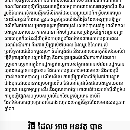
ម៉ាងកាបូនខ្ពស់របស់វាការពារការរំលាយដែកថែប និងការធន់នឹងការពាក់
ខណៈដែលធាតុស៊ីលីកូនជួយបង្កើនសមត្ថភាពដោយសារធាតុអុកស៊ីដ និង
រួមចំណែកដល់ការបង្កើតស៊ីលីកែតដែលមានប្រយោជន៍។ ខ្លឹមសារកាបូន
ទោះបីជាខ្ពស់ក៏ដោយ ត្រូវបានគ្រប់គ្រងយ៉ាងតឹងរ៉ឹង ដែលអនុញ្ញាតឱ្យអ្នក
ផលិតដែកថែបសម្រេចបាននូវកម្រិតកាបូនដែលចង់បាននៅក្នុងផលិតផល
ចុងក្រោយតាមរយៈការគណនា និងបន្ថែមដោយប្រុងប្រយ័ត្ន។ អត្រាបញ្ចុះ
សារធាតុរហ័សនៃស៊ីលីកូម៉ងកាបូនក្នុងដែកថែបរលាយកាត់បន្ថយពេល
វេលាដំណើរការ និងការប្រើប្រាស់ថាមពល ដែលរួមចំណែកដល់
ប្រសិទ្ធភាពផលិតកម្មសរុប។ ទំហំស្តង់ដារ និងរចនាសារធាតុគីមីថេររបស់វា
ធ្វើឱ្យការគ្រប់គ្រងស្តុកទំនិញ និងការគ្រប់គ្រងដំណើរការកាន់តែងាយ
ស្រួល។ ស្ថេរភាពក្នុងការផ្ទុកល្អឥតខ្ចោះរបស់វត្ថុធាតុធានាថាវាអាចផ្ទុកបាន
យូរដោយគ្មានការខូចខាត ដែលកាត់បន្ថយការចោលចោល និងការប្រើ
ប្រាស់ធនធានបានល្អ។ លើសពីនេះ ការប្រើប្រាស់វានាំឱ្យដែកថែបស្អាត
ជាងមុនដោយមានការរួមបញ្ចូលតិច ដែលនាំឱ្យផលិតផលចុងក្រោយមាន
លក្ខណៈយន្តកម្មល្អប្រសើរ និងគុណភាពផ្ទៃ។ ភាពបត់បែនរបស់ស៊ីលីកូម៉ង
កាបូនធ្វើឱ្យវាសមស្របសម្រាប់ដែកថែបគ្រប់ប្រភេទ ចាប់ពី
ដែកថែបសាមញ្ញសម្រាប់សំណង់ រហូតដល់កម្មវិធីខ្ពស់ដែលមានសមត្ថភាព
ខ្លាំង។
វិធី ដែល អាច អនុវត្ត បាន