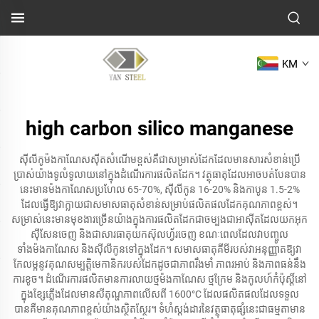
KM
high carbon silico manganese
ស៊ីលីកូម៉ងកាណែសស៊ីតសំណើមខ្ពស់គឺជាសម្រាស់ដែកដែលមានសារសំខាន់ប្រើ
ប្រាស់យ៉ាងទូលំទូលាយនៅក្នុងដំណើរការផលិតដែក។ វត្ថុធាតុដែលអាចបត់បែនបាន
នេះមានម៉ងកាណែសប្រហែល 65-70%, ស៊ីលីកូន 16-20% និងកាបូន 1.5-2%
ដែលធ្វើឱ្យវាក្លាយជាសមាសធាតុសំខាន់សម្រាប់ផលិតផលដែកគុណភាពខ្ពស់។
សម្រាស់នេះមានមុខងារច្រើនយ៉ាងក្នុងការផលិតដែកជាចម្បងជាអាស៊ីតដែលយកអុក
ស៊ីសែនចេញ និងជាសារធាតុយកស៊ុលហ្វ័រចេញ ខណៈពេលដែលវាបញ្ចូល
ទាំងម៉ងកាណែស និងស៊ីលីកូនទៅក្នុងដែក។ សមាសធាតុគីមីរបស់វាអនុញ្ញាតឱ្យវា
កែលម្អនូវគុណសម្បត្តិមេកានិករបស់ដែកដូចជាភាពរឹងមាំ ភាពរអាប់ និងភាពធន់នឹង
ការខូច។ ដំណើរការផលិតមានការលាយថ្មម៉ងកាណែស ថ្មក្រែម និងកូលហ៍កំប៉ុស្តិ៍នៅ
ក្នុងខ្សែភ្លើងដែលមានសីតុណ្ហភាពលើសពី 1600°C ដែលផលិតផលដែលទទួល
បានគឺមានគុណភាពខ្ពស់យ៉ាងស្ថិតស្ថែរ។ ទំហំស្តង់ដារនៃវត្ថុធាតុផ្សំនេះជាធម្មតាមាន