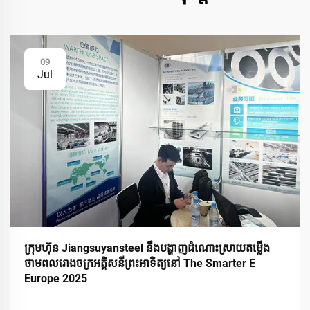
09
Jul
ក្រុមហ៊ុន Jiangsuyansteel នឹងបង្ហាញដំណោះស្រាយតម្លើង
ថាមពលរោងចក្រអគ្គិសនីព្រះអាទិត្យនៅ The Smarter E
Europe 2025