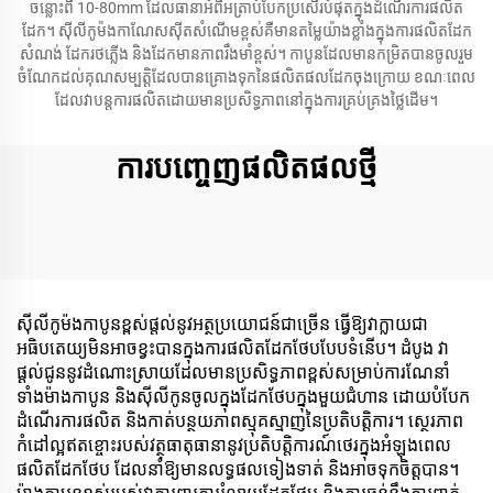
ចន្លោះពី 10-80mm ដែលធានាអំពីអត្រាបំបែកប្រសើរបំផុតក្នុងដំណើរការផលិត
ដែក។ ស៊ីលីកូម៉ងកាណែសស៊ីតសំណើមខ្ពស់គឺមានតម្លៃយ៉ាងខ្លាំងក្នុងការផលិតដែក
សំណង់ ដែករថភ្លើង និងដែកមានភាពរឹងមាំខ្ពស់។ កាបូនដែលមានកម្រិតបានចូលរួម
ចំណែកដល់គុណសម្បត្តិដែលបានគ្រោងទុកនៃផលិតផលដែកចុងក្រោយ ខណៈពេល
ដែលវាបន្តការផលិតដោយមានប្រសិទ្ធភាពនៅក្នុងការគ្រប់គ្រងថ្លៃដើម។
ការបញ្ចេញផលិតផលថ្មី
ស៊ីលីកូម៉ងកាបូនខ្ពស់ផ្តល់នូវអត្ថប្រយោជន៍ជាច្រើន ធ្វើឱ្យវាក្លាយជា
អធិបតេយ្យមិនអាចខ្វះបានក្នុងការផលិតដែកថែបបែបទំនើប។ ដំបូង វា
ផ្តល់ជូននូវដំណោះស្រាយដែលមានប្រសិទ្ធភាពខ្ពស់សម្រាប់ការណែនាំ
ទាំងម៉ាងកាបូន និងស៊ីលីកូនចូលក្នុងដែកថែបក្នុងមួយជំហាន ដោយបំបែក
ដំណើរការផលិត និងកាត់បន្ថយភាពស្មុគស្មាញនៃប្រតិបត្តិការ។ ស្ថេរភាព
កំដៅល្អឥតខ្ចោះរបស់វត្ថុធាតុធានានូវប្រតិបត្តិការណ៍ថេរក្នុងអំឡុងពេល
ផលិតដែកថែប ដែលនាំឱ្យមានលទ្ធផលទៀងទាត់ និងអាចទុកចិត្តបាន។