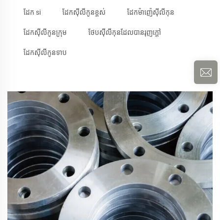
ដែក si
ដែកស៊ីលីកូនខ្ពស់
ដែកម៉ាញ៉េស៊ីលីកុន
ដែកស៊ីលីកូនក្រុម
ថែបសុីលីកុនដែលបានរុញក្តៅ
ដែកស៊ីលីកូនទាប