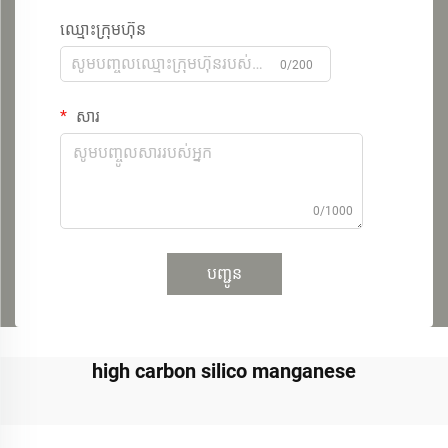
ឈ្មោះក្រុមហ៊ុន
0/200
សារ
0/1000
បញ្ជូន
high carbon silico manganese