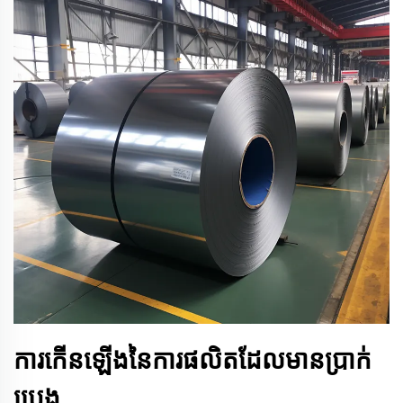
ការកើនឡើងនៃការផលិតដែលមានប្រាក់
ប្រេង