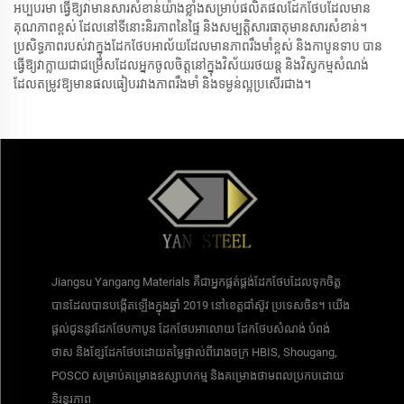
អប្បបរមា ធ្វើឱ្យវាមានសារសំខាន់យ៉ាងខ្លាំងសម្រាប់ផលិតផលដែកថែបដែលមាន
គុណភាពខ្ពស់ ដែលនៅទីនោះនិរភាពនៃផ្ទៃ និងសម្បត្តិសារធាតុមានសារសំខាន់។
ប្រសិទ្ធភាពរបស់វាក្នុងដែកថែបអាល័យដែលមានភាពរឹងមាំខ្ពស់ និងកាបូនទាប បាន
ធ្វើឱ្យវាក្លាយជាជម្រើសដែលអ្នកចូលចិត្តនៅក្នុងវិស័យរថយន្ត និងវិស្វកម្មសំណង់
ដែលតម្រូវឱ្យមានផលធៀបរវាងភាពរឹងមាំ និងទម្ងន់ល្អប្រសើរជាង។
Jiangsu Yangang Materials គឺជាអ្នកផ្គត់ផ្គង់ដែកថែបដែលទុកចិត្ត
បានដែលបានបង្កើតឡើងក្នុងឆ្នាំ 2019 នៅខេត្តជាំស៊ូវ ប្រទេសចិន។ យើង
ផ្តល់ជូននូវដែកថែបកាបូន ដែកថែបអាលោយ ដែកថែបសំណង់ បំពង់
ថាស និងខ្សែដែកថែបដោយតម្លៃផ្ទាល់ពីរោងចក្រ HBIS, Shougang,
POSCO សម្រាប់គម្រោងឧស្សាហកម្ម និងគម្រោងថាមពលប្រកបដោយ
និរន្តរភាព