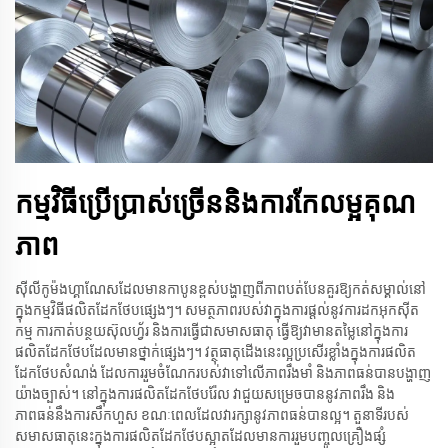
កម្មវិធីប្រើប្រាស់ច្រើននិងការកែលម្អគុណ
ភាព
ស៊ីលីកូម៉ងហ្គាណែសដែលមានកាបូនខ្ពស់បង្ហាញពីភាពបត់បែនគួរឱ្យកត់សម្គាល់នៅ
ក្នុងកម្មវិធីផលិតដែកថែបផ្សេងៗ។ សមត្ថភាពរបស់វាក្នុងការផ្តល់នូវការដកអុកស៊ីត
កម្ម ការកាត់បន្ថយស៊ុលហ្វ័រ និងការធ្វើជាសមាសធាតុ ធ្វើឱ្យវាមានតម្លៃនៅក្នុងការ
ផលិតដែកថែបដែលមានថ្នាក់ផ្សេងៗ។ វត្ថុធាតុដើងនេះល្អប្រសើរខ្លាំងក្នុងការផលិត
ដែកថែបសំណង់ ដែលការរួមចំណែករបស់វាទៅលើភាពរឹងមាំ និងភាពធន់បានបង្ហាញ
យ៉ាងច្បាស់។ នៅក្នុងការផលិតដែកថែបរ៉ែល វាជួយសម្រេចបាននូវភាពរឹង និង
ភាពធន់នឹងការសឹកហួស ខណៈពេលដែលវារក្សានូវភាពធន់បានល្អ។ តួនាទីរបស់
សមាសធាតុនេះក្នុងការផលិតដែកថែបស្អាតដែលមានការរួមបញ្ចូលគ្រឿងផ្សំ