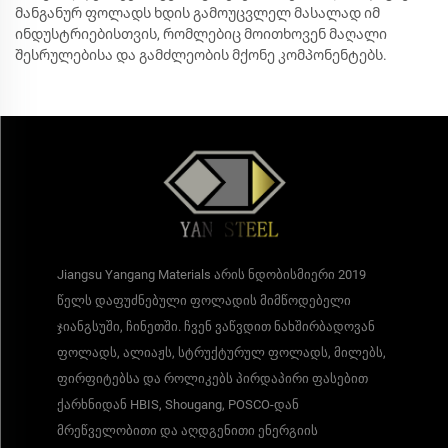
მანგანურ ფოლადს ხდის გამოუცვლელ მასალად იმ
ინდუსტრიებისთვის, რომლებიც მოითხოვენ მაღალი
შესრულებისა და გამძლეობის მქონე კომპონენტებს.
Jiangsu Yangang Materials არის ნდობისმიერი 2019
წელს დაფუძნებული ფოლადის მიმწოდებელი
ჯიანგსუში, ჩინეთში. ჩვენ ვაწვდით ნახშირბადოვან
ფოლადს, ალიაჟს, სტრუქტურულ ფოლადს, მილებს,
ფირფიტებსა და როლიკებს პირდაპირი ფასებით
ქარხნიდან HBIS, Shougang, POSCO-დან
მრეწველობითი და აღდგენითი ენერგიის