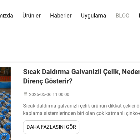
mızda
Ürünler
Haberler
Uygulama
BLOG
Sıcak Daldırma Galvanizli Çelik, Ned
Direnç Gösterir?
2026-05-06 11:00:00
Sıcak daldırma galvanizli çelik ürünün dikkat çekici ö
kaplama sistemlerinden biri olan çok katmanlı çinko
karmaşık bir metalürjik süreçten kaynaklanır...
DAHA FAZLASINI GÖR