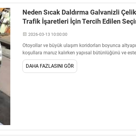
Neden Sıcak Daldırma Galvanizli Çelik
Trafik İşaretleri İçin Tercih Edilen Seç
2026-03-13 10:00:00
Otoyollar ve büyük ulaşım koridorları boyunca altyapı 
koşullara maruz kalırken yapısal bütünlüğünü ve es
gerektirir. Isıl daldırma galvanizleme...
DAHA FAZLASINI GÖR