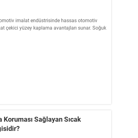
tomotiv imalat endüstrisinde hassas otomotiv
kat çekici yüzey kaplama avantajları sunar. Soğuk
y elde edilir...
eda Koruması Sağlayan Sıcak
isidir?