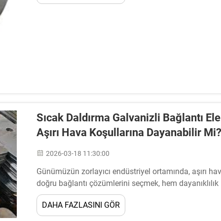
Sıcak Daldırma Galvanizli Bağlantı E
Aşırı Hava Koşullarına Dayanabilir Mi
2026-03-18 11:30:00
Günümüzün zorlayıcı endüstriyel ortamında, aşırı ha
doğru bağlantı çözümlerini seçmek, hem dayanıklılık 
değerlendirilmesini gerektirir. Sıcak daldırma galvani
DAHA FAZLASINI GÖR
çözüm olarak...