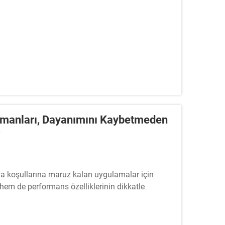
lemanları, Dayanımını Kaybetmeden
?
va koşullarına maruz kalan uygulamalar için
hem de performans özelliklerinin dikkatle
zli bağlantı elemanları, bu alanda öne çıkan bir