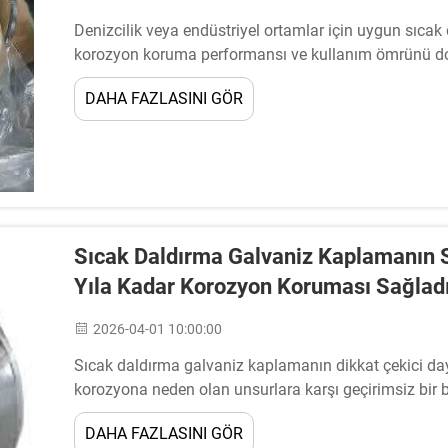
Denizcilik veya endüstriyel ortamlar için uygun sıcak 
korozyon koruma performansı ve kullanım ömrünü doğ
faktörün dikkatle değerlendirilmesini gerektirir. Bu...
DAHA FAZLASINI GÖR
Sıcak Daldırma Galvaniz Kaplamanın 
Yıla Kadar Korozyon Koruması Sağlad
2026-04-01 10:00:00
Sıcak daldırma galvaniz kaplamanın dikkat çekici dayan
korozyona neden olan unsurlara karşı geçirimsiz bir 
alaşım katmanlarının oluşumundan kaynaklanır. Bu k
DAHA FAZLASINI GÖR