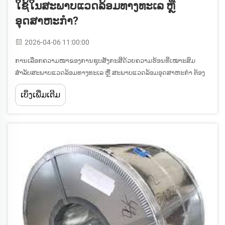
ໃຊ້ໃນສະພາບແວດລ້ອມທາງທະເລ ຫຼື
ອຸດສາຫະກຳ?
2026-04-06 11:00:00
ການເລືອກຄວາມໜາຂອງການຊຸບສັງກະສີດ້ວຍຄວາມຮ້ອນທີ່ເໝາະສົມ
ສຳລັບສະພາບແວດລ້ອມທາງທະເລ ຫຼື ສະພາບແວດລ້ອມອຸດສາຫະກຳ ຕ້ອງ
ມີການພິຈາລະນາຢ່າງລະອຽດຕໍ່ປັດໄຈດ້ານວິຊາການ ແລະ ສິ່ງແວດລ້ອມ
ເບິ່ງເພີ່ມເຕີມ
ຫຼາຍປະການ ທີ່ມີຜົນກະທົບໂດຍກົງຕໍ່ປະສິດທິພາບໃນການປ້ອງກັນການກັດ
ກິນ ແລະ ອາຍຸການໃຊ້ງານ. ຂໍ້...