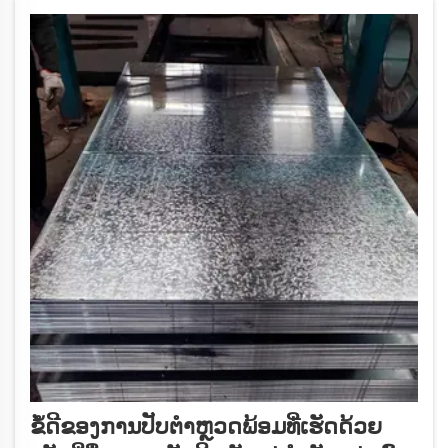
ຂໍ້ດີຂອງການປັບຕຳຫຼວດພ້ອມທີ່ເຮັດດ້ວຍ