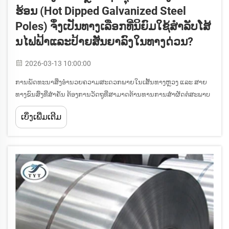
ຮ້ອນ (Hot Dipped Galvanized Steel
Poles) ຈຶ່ງເປັນທາງເລືອກທີ່ນິຍົມໃຊ້ສຳລັບໂສ້
ນໄຟຟ້າແລະປ້າຍສັນຍາລົງໃນທາງດ່ວນ?
2026-03-13 10:00:00
ການພັດທະນາສິ່ງອຳນວຍຄວາມສະດວກພາຍໃນເສັ້ນທາງຫຼວງ ແລະ ສາຍ
ທາງຂົນສົ່ງທີ່ສຳຄັນ ຕ້ອງການວັດຖຸທີ່ສາມາດຕ້ານທານການສຳຜັດຕໍ່ສະພາບ
ແວດລ້ອມທີ່ຮຸນແຮງເປັນເວລາຫຼາຍສິບປີ ໂດຍຍັງຄົງຮັກສາຄວາມເຂັ້ມແຂງ
ເບິ່ງເພີ່ມເຕີມ
ຂອງໂຄງສ້າງ ແລະ ຄວາມງາມຂອງຮູບຮ່າງໄວ້. ການຊຸບສັງกะສີຮ້ອນ...