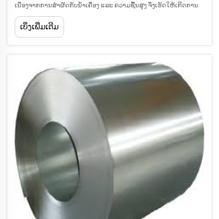
ເນື່ອງຈາກການສຳຜັດກັບນ້ຳເຄືອງ ແລະ ຄວາມຊື້ນສູງ ຈຶ່ງເຮັດໃຫ້ເກີດການ
ກັດກິນຢ່າງໄວວ່າ. ການຊຸບສັງກະສີຮ້ອນໄດ້ກາຍເປັນມາດຕະຖານທີ່ດີທີ່ສຸດ
ເບິ່ງເພີ່ມເຕີມ
ໃນການປ້ອງກັນເຫຼັກ...