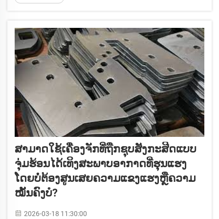
ເຂົ້າໄດ້ຕໍ່ສານທີ່ເຮັດໃຫ້ເກີດການກັດກິນ. ຂໍ້...
ສາມາດໃຊ້ເຄື່ອງຈັກທີ່ຖືກຊຸບສັງກະສີດແບບ
ຈຸ່ມຮ້ອນໄດ້ເທິງສະພາບອາກາດທີ່ຮຸນແຮງ
ໂດຍບໍ່ຕ້ອງສູນເສຍຄວາມແຂງແຮງຫຼືຄວາມ
ໝັ້ນຄົງບໍ?
2026-03-18 11:30:00