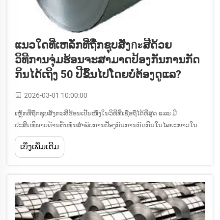
ແນວໃດທີ່ເຫລັກທີ່ຖືກຊຸບສັງกะສີດ້ວຍ
ວິທີການຈຸ່ມຮ້ອນຈະສາມາດປ້ອງກັນການກັດ
ກິນໄດ້ເຖິງ 50 ປີຂຶ້ນໄປໂດຍບໍ່ຕ້ອງດູແລ?
2026-03-01 10:00:00
ເຫຼັກທີ່ຖືກຊຸບສັງກະສີຮ້ອນເປັນໜຶ່ງໃນວິທີທີ່ເຊື່ອຖືໄດ້ທີ່ສຸດ ແລະ ມີ
ປະສິດທິພາບດ້ານຕົ້ນທຶນສຳລັບການປ້ອງກັນການກັດກິນໃນໄລຍະຍາວໃນ
ການນຳໃຊ້ດ້ານອຸດສາຫະກຳ. ຂະບວນການຊຸບທີ່ທັນສະໄໝນີ້ສ້າງເປັນ
ເບິ່ງເພີ່ມເຕີມ
ພັນທະບົດທາງເຄມີລະຫວ່າງສັງກະສີ ແລະ ເຫຼັກ...