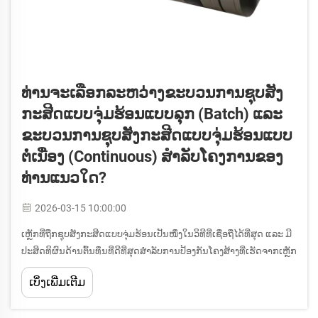
ທ່ານຈະເລືອກລະຫວ່າງຂະບວນການຊຸບສັງ
ກະສີດແບບຈຸ່ມຮ້ອນແບບລຸກ (Batch) ແລະ
ຂະບວນການຊຸບສັງກະສີດແບບຈຸ່ມຮ້ອນແບບ
ຕໍ່ເນື່ອງ (Continuous) ສຳລັບໂຄງການຂອງ
ທ່ານແນວໃດ?
2026-03-15 10:00:00
ເຫຼັກທີ່ຖືກຊຸບສັງກະສີດແບບຈຸ່ມຮ້ອນເປັນໜຶ່ງໃນວິທີທີ່ເຊື່ອຖືໄດ້ທີ່ສຸດ ແລະ ມີ
ປະສິດທິຜົນດ້ານຕົ້ນທຶນທີ່ດີທີ່ສຸດສຳລັບການປ້ອງກັນໂຄງສ້າງທີ່ເຮັດຈາກເຫຼັກ
ຈາກການກັດກິນໃນການນຳໃຊ້ດ້ານອຸດສາຫະກຳ. ເມື່ອທ່ານກຳລັງວາງແຜນ
ເບິ່ງເພີ່ມເຕີມ
ໂຄງການທີ່ຕ້ອງການສ່ວນປະກອບເຫຼັກທີ່ຕ້ານການກັດກິນ, ການເຂົ້າໃຈ...