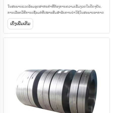
ໃນສະພາບແວດລ້ອມອຸດສາຫະກຳທີ່ຕ້ອງການຄວາມເຂັ້ມງວດໃນປັດຈຸບັນ,
ການເລືອກວິທີການເຊື່ອມຕໍ່ທີ່ເໝາະສົມສຳລັບການນຳໃຊ້ໃນສະພາບອາກາດ
ທີ່ຮຸນແຮງ ຕ້ອງມີການພິຈາລະນາຢ່າງລະອຽດທັງດ້ານຄວາມໝັ້ນຄົງ ແລະ
ເບິ່ງເພີ່ມເຕີມ
ຄຸນລັກສະນະການປະຕິບັດ. ເຄື່ອງຈັກທີ່ຖືກຊຸບສັງກະສີດແບບຈຸ່ມຮ້ອນໄດ້
ເກີດຂຶ້ນເປັນ...