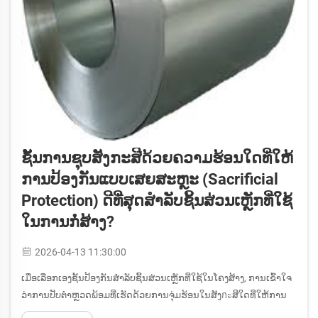
ຊັ້ນການຊຸບສັງກະສີດ້ວຍຄວາມຮ້ອນໃດທີ່ໃຫ້
ການປ້ອງກັນແບບເສຍສະຫຼະ (sacrificial
Protection) ດີທີ່ສຸດສຳລັບຊິ້ນສ່ວນເຫຼັກທີ່ໃຊ້
ໃນການກໍ່ສ້າງ?
2026-04-13 11:30:00
ເມື່ອເລືອກເອງຊັ້ນປ້ອງກັນສຳລັບຊິ້ນສ່ວນເຫຼັກທີ່ໃຊ້ໃນໂຄງສ້າງ, ການເຂົ້າໃຈ
ວ່າການປັບຕຳຫຼວດພ້ອມທີ່ເຮັດດ້ວຍການຈຸ່ມຮ້ອນໃນສັງกะສີໃດທີ່ໃຫ້ການ
ປ້ອງກັນແບບເສຍສະຫຼະທີ່ດີທີ່ສຸດແມ່ນມີຄວາມສຳຄັນຢ່າງຍິ່ງຕໍ່ຄວາມໝັ້ນຄົງ