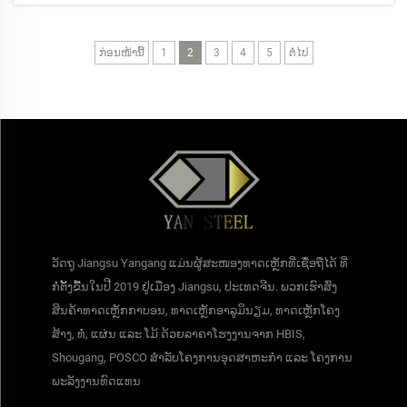
ກ່ອນໜ້ານີ້
1
2
3
4
5
ຕໍ່ໄປ
ວັດຖຸ Jiangsu Yangang ແມ່ນຜູ້ສະໜອງທາດເຫຼັກທີ່ເຊື່ອຖືໄດ້ ທີ່
ກໍ່ຕັ້ງຂື້ນໃນປີ 2019 ຢູ່ເມືອງ Jiangsu, ປະເທດຈີນ. ພວກເຮົາສົ່ງ
ສິນຄ້າທາດເຫຼັກກາບອນ, ທາດເຫຼັກອາລູມິນຽມ, ທາດເຫຼັກໂຄງ
ສ້າງ, ທໍ່, ແຜ່ນ ແລະ ໂມ້ ດ້ວຍລາຄາໂຮງງານຈາກ HBIS,
Shougang, POSCO ສໍາລັບໂຄງການອຸດສາຫະກໍາ ແລະ ໂຄງການ
ພະລັງງານທົດແທນ