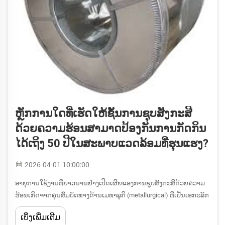
ຫຼັກການໃດທີ່ເຮັດໃຫ້ຊັ້ນການຊຸບສັງກະສີ
ດ້ວຍຄວາມຮ້ອນສາມາດປ້ອງກັນການກັດກິນ
ໄດ້ເຖິງ 50 ປີໃນສະພາບແວດລ້ອມທີ່ຮຸນແຮງ?
2026-04-01 10:00:00
ອາຍຸການໃຊ້ງານທີ່ຍາວນານຢ່າງເປີດເຜີຍຂອງການຊຸບສັງກະສີດ້ວຍຄວາມ
ຮ້ອນເກີດຈາກຄຸນສົມບັດທາງດ້ານເມທາລູກີ (metallurgical) ທີ່ເປັນເອກະລັກ
ຂອງມັນ ແລະ ການເກີດຂຶ້ນຂອງຊັ້ນສັງກະສີ-ເຫຼັກທີ່ປະກອບດ້ວຍອະລໍຢູ່ທີ່
ເບິ່ງເພີ່ມເຕີມ
ເປັນປະໂຫຍດຫຼາຍຊັ້ນ ເຊິ່ງສ້າງເປັນອຸປະກອນການກັນກິນທີ່ບໍ່ສາມາດເຈາະ