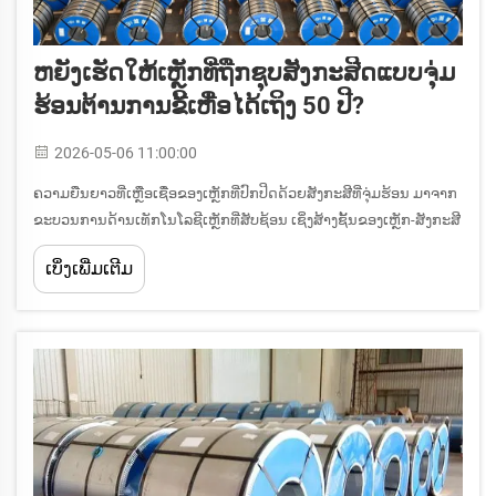
ຫຍັງເຮັດໃຫ້ເຫຼັກທີ່ຖືກຊຸບສັງກະສີດແບບຈຸ່ມ
ຮ້ອນຕ້ານການຂີ້ເຫື່ອໄດ້ເຖິງ 50 ປີ?
2026-05-06 11:00:00
ຄວາມຍືນຍາວທີ່ເຫຼືອເຊື່ອຂອງເຫຼັກທີ່ປົກປິດດ້ວຍສັງກະສີທີ່ຈຸ່ມຮ້ອນ ມາຈາກ
ຂະບວນການດ້ານເທັກໂນໂລຊີເຫຼັກທີ່ສັບຊ້ອນ ເຊິ່ງສ້າງຊັ້ນຂອງເຫຼັກ-ສັງກະສີ
ທີ່ເຊື່ອມປະສານກັນໄດ້ຫຼາຍຊັ້ນ ເຮັດໃຫ້ມັນເປັນໜຶ່ງໃນລະບົບການປົກປິດທີ່
ເບິ່ງເພີ່ມເຕີມ
ໝັ້ນຄົງທີ່ສຸດທີ່ມີໃຫ້ແກ່ເຫຼັກ. ສິ່ງນີ້...