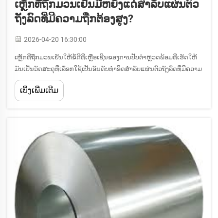
ເຫຼັກທີ່ຖືກມວນເຢັນມີຫຍັງແດ່ສຳລັບແຜ່ນຕົວ
ຖັງລົດທີ່ມີຄວາມຖືກຕ້ອງສູງ?
2026-04-20 16:30:00
ເຫຼັກທີ່ຖືກມວນເຢັນໃຫ້ຂໍ້ດີທີ່ເຫຼືອເຊີນຂອງການປັບຕຳຫຼວດພ້ອມທີ່ເຮັດໃຫ້
ມັນເປັນວັດສະດຸທີ່ເລືອກໃຊ້ເປັນອັນດັບທຳອິດສຳລັບແຜ່ນຕົວຖັງລົດທີ່ມີຄວາມ
ຖືກຕ້ອງສູງທົ່ວທັງອຸດສາຫະກຳການຜະລິດລົດທົ່ວໂລກ. ຂະບວນການມວນ
ເບິ່ງເພີ່ມເຕີມ
ເຢັນສ້າງໃຫ້ເກີດພື້ນຜິວທີ່ລຽບລ້ອຍຢ່າງຍິ່ງ...