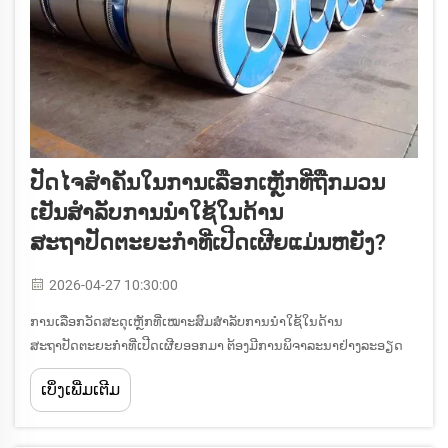
ປັດໄຈສຳຄັນໃນການເລືອກເຫຼັກທີ່ຖືກມວນ
ເຢັນສຳລັບການນຳໃຊ້ໃນດ້ານ
ສະຖາປັດຕະຍະກຳທີ່ເປີດເຜີຍແມ່ນຫຍັງ?
2026-04-27 10:30:00
ການເລືອກວັດສະດຸເຫຼັກທີ່ເໝາະສົມສຳລັບການນຳໃຊ້ໃນດ້ານ
ສະຖາປັດຕະຍະກຳທີ່ເປີດເຜີຍອອກມາ ຕ້ອງມີການພິຈາລະນາຢ່າງລະອຽດ
ເຖິງປັດໄຈດ້ານເຕັກນິກ ແລະ ປັດໄຈດ້ານຄວາມງາມທີ່ມີຜົນກະທົບໂດຍກົງຕໍ່
ເບິ່ງເພີ່ມເຕີມ
ປະສິດທິພາບໃນໄລຍະຍາວ ແລະ ຄວາມດຶງດູດດ້ານທັດສະນະ. ເຫຼັກທີ່ຜ່ານ
ການມ້ວນເຢັນໄດ້ເກີດຂຶ້ນເປັນ...