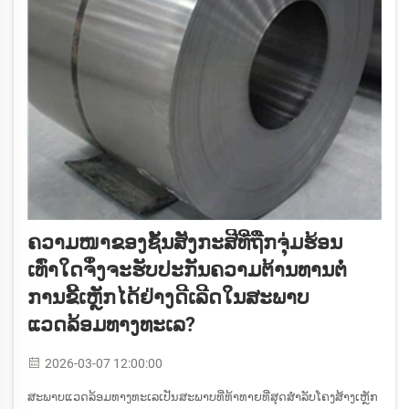
ຄວາມໜາຂອງຊັ້ນສັງກະສີທີ່ຖືກຈຸ່ມຮ້ອນ
ເທົ່າໃດຈຶ່ງຈະຮັບປະກັນຄວາມຕ້ານທານຕໍ່
ການຂີ້ເຫຼັກໄດ້ຢ່າງດີເລີດໃນສະພາບ
ແວດລ້ອມທາງທະເລ?
2026-03-07 12:00:00
ສະພາບແວດລ້ອມທາງທະເລເປັນສະພາບທີ່ທ້າທາຍທີ່ສຸດສຳລັບໂຄງສ້າງເຫຼັກ