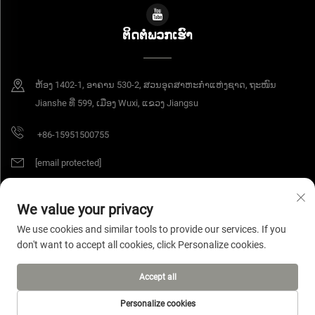
ຕິດຕໍ່ພວກເຮົາ
ຫ້ອງ 1402-1, ອາຄານ 530-2, ສວນອຸດສາຫະກຳແຫ່ງຊາດ, ຖະໜົນ
Jianshe ທີ່ 599, ເມືອງ Wuxi, ແຂວງ Jiangsu
+86-15951500755
[email protected]
We value your privacy
ລິຂະສິດ © 2026 Jiangsu Yangang Materials Co., Ltd. ສິດທິທັງໝົດຖືກຮັກສາໄວ້.
We use cookies and similar tools to provide our services. If you
ນະໂຍບາຍຄວາມເປັນສ່ວນຕົວ
don't want to accept all cookies, click Personalize cookies.
Accept all
Personalize cookies