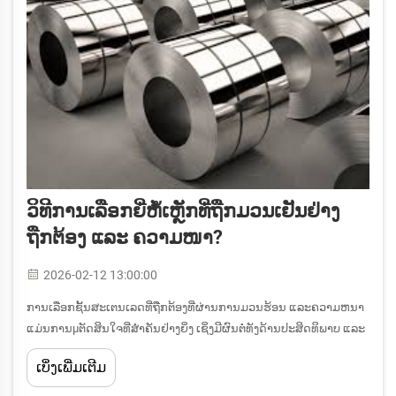
ວິທີການເລືອກຍີ່ຫໍ້ເຫຼັກທີ່ຖືກມວນເຢັນຢ່າງ
ຖືກຕ້ອງ ແລະ ຄວາມໜາ?
2026-02-12 13:00:00
ການເລືອກຊັ້ນສະເຕນເລດທີ່ຖືກຕ້ອງທີ່ຜ່ານການມວນຮ້ອນ ແລະຄວາມຫນາ
ແມ່ນການμຕັດສິນໃຈທີ່ສຳຄັນຢ່າງຍິ່ງ ເຊິ່ງມີຜົນຕໍ່ທັງດ້ານປະສິດທິພາບ ແລະ
ປະສິດທິຜົນດ້ານຕົ້ນທຶນຂອງການຜະລິດ. ວິສະວະກອນ ແລະ ຜູ້ຊ່ຽວຊານ
ເບິ່ງເພີ່ມເຕີມ
ດ້ານການຈັດຊື້ຕ້ອງເຂົ້າໃຈ ແລະ ຈັດການກັບຂໍ້ກຳນົດທີ່ມີຫຼາຍປະເພດ...