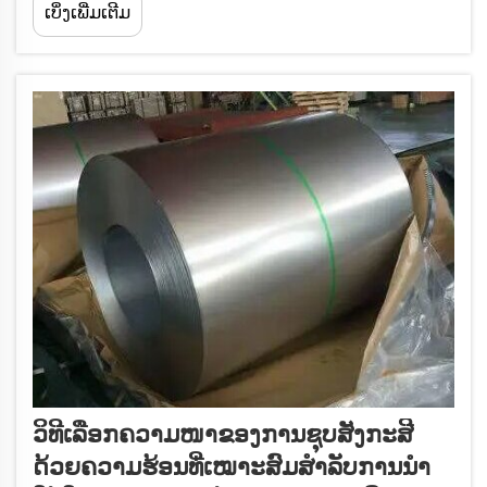
ເບິ່ງເພີ່ມເຕີມ
ໃນໄລຍະຍາວ ແລະ ຄວາມຄຸ້ມຄ່າ. ຂະບວນການຈຸ່ມຮ້ອນໃນສັງกะສີ...
ວິທີເລືອກຄວາມໜາຂອງການຊຸບສັງກະສີ
ດ້ວຍຄວາມຮ້ອນທີ່ເໝາະສົມສຳລັບການນຳ