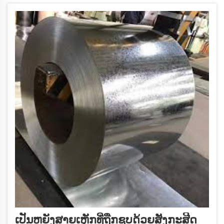
ເປັນຫຍັງສາຍເຫຼັກທີ່ຖືກຊຸບດ້ວຍສັງກະສີດ