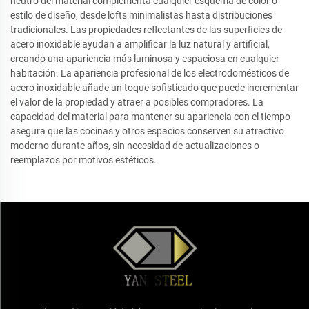
neutro del material complementa cualquier esquema de color o
estilo de diseño, desde lofts minimalistas hasta distribuciones
tradicionales. Las propiedades reflectantes de las superficies de
acero inoxidable ayudan a amplificar la luz natural y artificial,
creando una apariencia más luminosa y espaciosa en cualquier
habitación. La apariencia profesional de los electrodomésticos de
acero inoxidable añade un toque sofisticado que puede incrementar
el valor de la propiedad y atraer a posibles compradores. La
capacidad del material para mantener su apariencia con el tiempo
asegura que las cocinas y otros espacios conserven su atractivo
moderno durante años, sin necesidad de actualizaciones o
reemplazos por motivos estéticos.