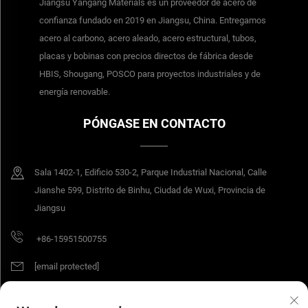
Jiangsu Yangang Materials es un proveedor de acero de
confianza fundado en 2019 en Jiangsu, China. Entregamos
acero al carbono, acero aleado, acero estructural, tubos,
placas y bobinas con precios directos de fábrica desde
HBIS, Shougang, POSCO para proyectos industriales y de
energía renovable.
PÓNGASE EN CONTACTO
Sala 1402-1, Edificio 530-2, Parque Industrial Nacional, Calle
Jianshe 599, Distrito de Binhu, Ciudad de Wuxi, Provincia de
Jiangsu
+86-15951500755
[email protected]