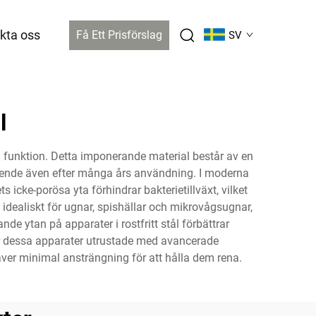
kta oss
Få Ett Prisförslag
SV
l
ch funktion. Detta imponerande material består av en
tseende även efter många års användning. I moderna
 icke-porösa yta förhindrar bakterietillväxt, vilket
 idealiskt för ugnar, spishällar och mikrovågsugnar,
e ytan på apparater i rostfritt stål förbättrar
 är dessa apparater utrustade med avancerade
äver minimal ansträngning för att hålla dem rena.