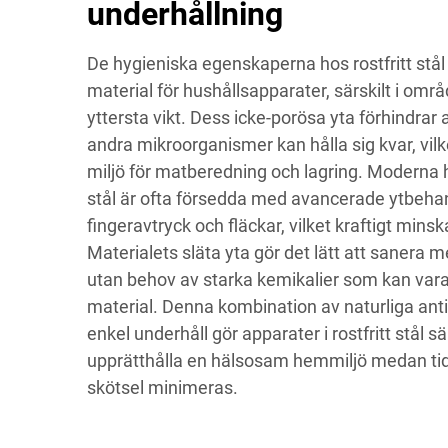
underhållning
De hygieniska egenskaperna hos rostfritt stål gö
material för hushållsapparater, särskilt i områ
yttersta vikt. Dess icke-porösa yta förhindrar 
andra mikroorganismer kan hålla sig kvar, vilk
miljö för matberedning och lagring. Moderna hu
stål är ofta försedda med avancerade ytbeha
fingeravtryck och fläckar, vilket kraftigt mins
Materialets släta yta gör det lätt att sanera
utan behov av starka kemikalier som kan var
material. Denna kombination av naturliga ant
enkel underhåll gör apparater i rostfritt stål sär
upprätthålla en hälsosam hemmiljö medan ti
skötsel minimeras.