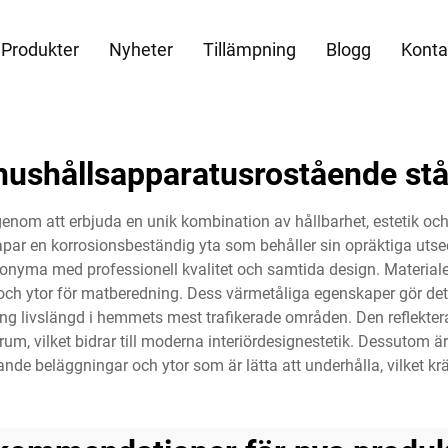
Produkter
Nyheter
Tillämpning
Blogg
Konta
hushållsapparatusrostående stå
 genom att erbjuda en unik kombination av hållbarhet, estetik o
skapar en korrosionsbeständig yta som behåller sin opräktiga u
ynonyma med professionell kvalitet och samtida design. Materialets
 och ytor för matberedning. Dess värmetåliga egenskaper gör det
 livslängd i hemmets mest trafikerade områden. Den reflekterand
 rum, vilket bidrar till moderna interiördesignestetik. Dessutom
e beläggningar och ytor som är lätta att underhålla, vilket kr