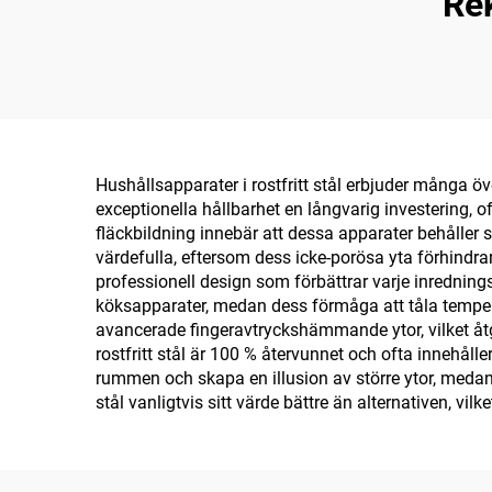
Re
Hushållsapparater i rostfritt stål erbjuder många öv
exceptionella hållbarhet en långvarig investering, 
fläckbildning innebär att dessa apparater behåller s
värdefulla, eftersom dess icke-porösa yta förhindrar b
professionell design som förbättrar varje inredning
köksapparater, medan dess förmåga att tåla temperat
avancerade fingeravtryckshämmande ytor, vilket åt
rostfritt stål är 100 % återvunnet och ofta innehålle
rummen och skapa en illusion av större ytor, medan
stål vanligtvis sitt värde bättre än alternativen, vil