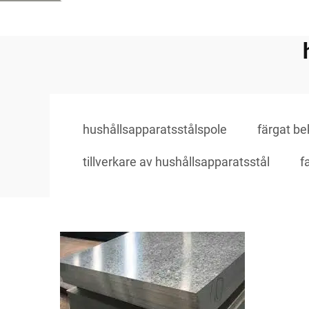
hushållsapparatsstålspole
färgat be
tillverkare av hushållsapparatsstål
f