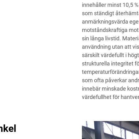
innehåller minst 10,5 %
som ständigt återhämtar
anmärkningsvärda egens
motståndskraftiga mot r
sin långa livstid. Mater
användning utan att vis
särskilt värdefullt i hö
strukturella integritet 
temperaturförändringar,
som ofta påverkar andr
innebär minskade kostna
värdefullhet för hantve
nkel