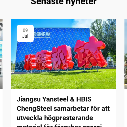
Senaste nyheter
09
Jul
Jiangsu Yansteel & HBIS
ChengSteel samarbetar för att
utveckla högpresterande