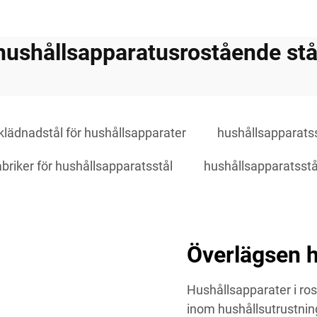
hushållsapparatusrostående stå
klädnadstål för hushållsapparater
hushållsapparatss
abriker för hushållsapparatsstål
hushållsapparatsstål 
Överlägsen h
Hushållsapparater i ros
inom hushållsutrustni