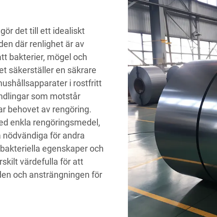
r det till ett idealiskt
den där renlighet är av
att bakterier, mögel och
et säkerställer en säkrare
shållsapparater i rostfritt
ndlingar som motstår
kar behovet av rengöring.
 med enkla rengöringsmedel,
a nödvändiga för andra
ibakteriella egenskaper och
skilt värdefulla för att
den och ansträngningen för