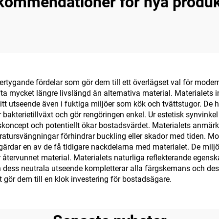
kommendationer för nya produk
ertygande fördelar som gör dem till ett överlägset val för modern
ofta mycket längre livslängd än alternativa material. Materialet
itt utseende även i fuktiga miljöer som kök och tvättstugor. De h
akterietillväxt och gör rengöringen enkel. Ur estetisk synvinkel er
skoncept och potentiellt ökar bostadsvärdet. Materialets anmärk
ursvängningar förhindrar buckling eller skador med tiden. Moder
gärdar en av de få tidigare nackdelarna med materialet. De mil
r återvunnet material. Materialets naturliga reflekterande egenska
 dess neutrala utseende kompletterar alla färgskemans och design
ket gör dem till en klok investering för bostadsägare.