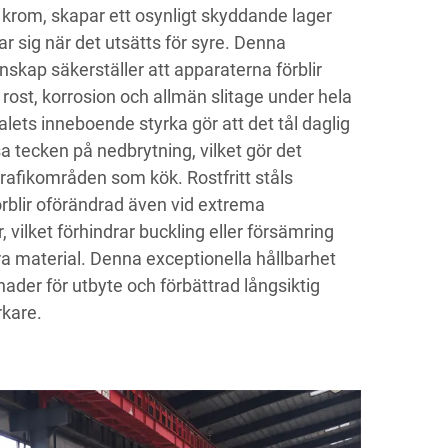
 krom, skapar ett osynligt skyddande lager
 sig när det utsätts för syre. Denna
kap säkerställer att apparaterna förblir
ost, korrosion och allmän slitage under hela
ialets inneboende styrka gör att det tål daglig
a tecken på nedbrytning, vilket gör det
gtrafikområden som kök. Rostfritt ståls
förblir oförändrad även vid extrema
 vilket förhindrar buckling eller försämring
a material. Denna exceptionella hållbarhet
der för utbyte och förbättrad långsiktig
rkare.