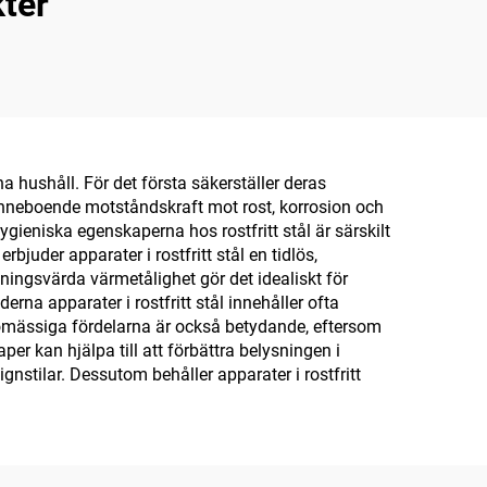
ter
a hushåll. För det första säkerställer deras
s inneboende motståndskraft mot rost, korrosion och
ygieniska egenskaperna hos rostfritt stål är särskilt
bjuder apparater i rostfritt stål en tidlös,
ningsvärda värmetålighet gör det idealiskt för
na apparater i rostfritt stål innehåller ofta
jömässiga fördelarna är också betydande, eftersom
per kan hjälpa till att förbättra belysningen i
stilar. Dessutom behåller apparater i rostfritt