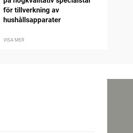
på högkvalitativ specialstål
för tillverkning av
hushållsapparater
VISA MER