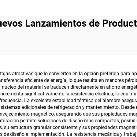
evos Lanzamientos de Produc
tajas atractivas que lo convierten en la opción preferida para a
sferencia eficiente de energía, lo que resulta en menores pérd
l núcleo del material se traducen directamente en ahorro energét
n incrementa significativamente la resistencia eléctrica, lo cual 
ta frecuencia. La excelente estabilidad térmica del alambre aseg
sistemas adicionales de refrigeración y mantenimiento. Desde el
al envejecimiento magnético, asegurando que sus propiedades m
turación permite soluciones de diseño más compactas, posibilit
 su estructura granular consistente y sus propiedades magnét
os de diseño e implementación. La resistencia mecánica y traba