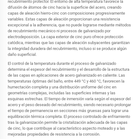
recubrimiento protector. El entorno de alta temperatura favorece la
difusión de átomos de cinc hacia la superficie del acero, creando
capas de aleación hierro-cinc con composiciones progresivamente
variables. Estas capas de aleación proporcionan una resistencia
excepcional a la adherencia, que no puede lograrse mediante métodos
de recubrimiento mecánico ni procesos de galvanizado por
electrodeposición. La capa exterior de cinc puro ofrece protección
catódica, mientras que las capas de aleación subyacentes garantizan
la integridad duradera del recubrimiento, incluso si se produce algún
daño superficial.
El control de la temperatura durante el proceso de galvanizado
determina el espesor del recubrimiento y el desarrollo de la estructura
de las capas en aplicaciones de acero galvanizado en caliente. Las
temperaturas óptimas del baño, entre 449 °C y 460 °C, favorecen la
humectación completa y una distribución uniforme del cinc en
geometrías complejas, incluidas las superficies internas y las
esquinas estrechas. El tiempo de inmersión varía según el espesor del
acero y el peso deseado del recubrimiento, siendo necesario prolongar
el tiempo de permanencia en secciones más gruesas para lograr una
equilibración térmica completa. El proceso controlado de enfriamiento
tras la galvanización permite la cristalización adecuada de las capas
de cinc, lo que contribuye al característico aspecto moteado y a las
mejoradas propiedades de resistencia a la corrosión.