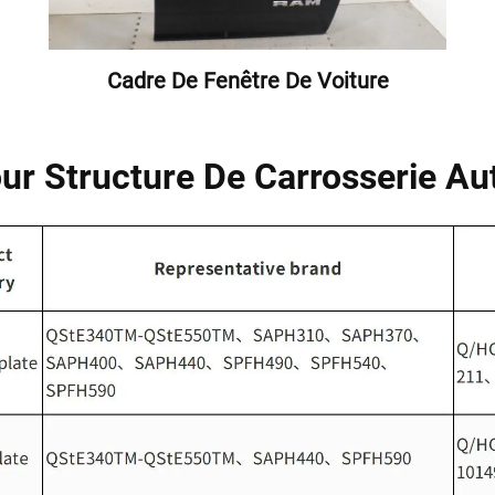
Cadre De Fenêtre De Voiture
ur Structure De Carrosserie A