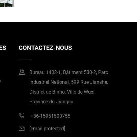
ES
CONTACTEZ-NOUS
Bureau 1402-1, Bâtiment 530-2, Parc
s
Industriel National, 599 Rue Jianshe,
District de Binhu, Ville de Wuxi,
Province du Jiangsu
+86-15951500755
[email protected]