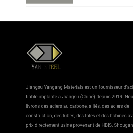
2024] – Jiangsu Yansteel Co., Ltd., une entreprise
chinoise leader dans le...
Jiangsu Yangang Materials est un fournisseur d'aci
fiable implanté à Jiangsu (Chine) depuis 2019. No
livrons des aciers au carbone, alliés, des aciers de
construction, des tubes, des tôles et des bobines a
prix directement usine provenant de HBIS, Shougan