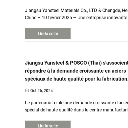
Jiangsu Yansteel Materials Co., LTD & Chengde, He
Chine – 10 février 2025 – Une entreprise innovante
dans les structures de montage solaire, et HBIS Gr
ChengSteel Co., Ltd. (« HBIS ChengSteel »), filiale
Lire la suite
importante du groupe HBIS de Chine...
Jiangsu Yansteel & POSCO (Thai) s'associen
répondre à la demande croissante en aciers
spéciaux de haute qualité pour la fabrication
d'appareils électriques en Thaïlande
Oct 26, 2024
Le partenariat cible une demande croissante d'acie
spécial de haute qualité dans le centre manufacturi
d'appareils électriques de Thaïlande Wuxi, Chine &
Bangkok, Thaïlande – [Date de publication, 26 octo
Lire la suite