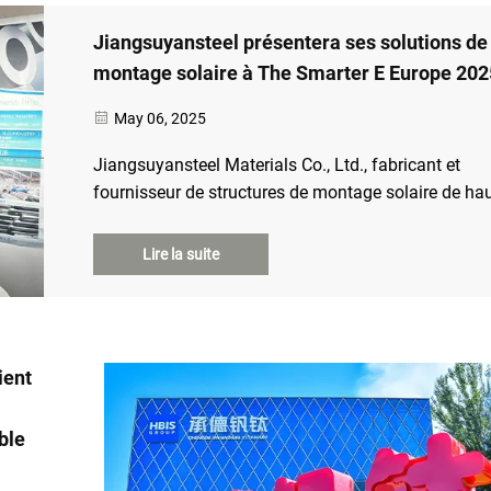
Jiangsuyansteel présentera ses solutions de
montage solaire à The Smarter E Europe 202
May 06, 2025
Jiangsuyansteel Materials Co., Ltd., fabricant et
fournisseur de structures de montage solaire de ha
qualité et de composants métalliques associés, est f
d'annoncer sa participation à l'événement phare de
Lire la suite
l'industrie énergétique européenne, The Smarter E Eu
ient
ble