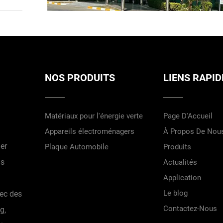
NOS PRODUITS
LIENS RAPID
Matériaux pour l'énergie verte
Page D'Accueil
Appareils électroménagers
À Propos De Nou
er
Plaque Automobile
Produits
us
Actualités
Application
Le blog
vec des
Contactez-Nous
g,