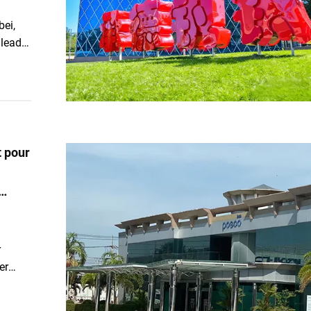
bei,
 leader
oup
t pour
r
er
bre