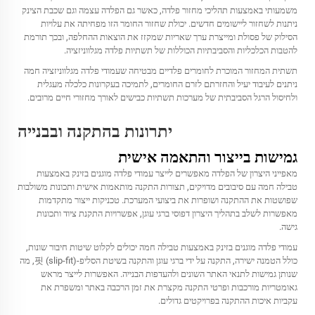
משמעותי באמצעות תהליכי מחזור פלדה, כאשר גם הפלדה עצמה וגם שכבת הצינק
ניתנות לשחזור ליישומים חדשים. יכולת שחזור החומר הזו מפחיתה את עלויות
הסילוק של פסולת ומייצרת ערך שאריות שמקזז את הוצאות ההחלפה, ובכך תורמת
להטבות הכלכליות והסביבתיות הכוללות של תשתיות פלדה מגלווניזציה.
תשתית המחזור המוכרת לחומרים פלדיים מבטיחה שעמודי פלדה מגלווניזציה חמה
ניתנים לעיבוד יעיל והחזרתם לזרם החומרים, לתמיכה בעקרונות כלכלה מעגלית
ולחיסול הרגל הסביבתית של מערכות תשתיות כבישים לאורך מחזורי חיים מרובים.
יתרונות בהתקנה ובבנייה
גמישות בייצור והתאמה אישית
מאפייני היצרון של הפלדה מאפשרים לייצר עמודי פלדה מוגנים בזינק באמצעות
טבילה חמה עם סיבובים מדויקים, תצורות התקנה מותאמות אישית ותכונות משולבות
שפושטות את ההתקנה ושופרות את ביצועי המערכת. טכניקות ייצור מתקדמות
מאפשרות לשלב בתהליך היצרון דפוסי ברגי עוגן, אפשרויות התקנת ציוד ותכונות
גישה.
עמודי פלדה מוגנים בזינק באמצעות טבילה חמה יכולים לקלוט שיטות חיבור שונות,
כולל הטמנה ישירה, התקנה על ידי ברגי עוגן והתקנה בשיטת הסליפ-핏 (slip-fit), מה
שנותן גמישות לתנאי האתר השונים ולהעדפות הבנייה. האפשרות לייצר מראש
גאומטריות מורכבות ופרטי התקנה מקצרת את זמן הרכבה באתר ומשפרת את
עקביות איכות ההתקנה בפרויקטים גדולים.