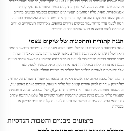
עובי השכבה המגולוונת נע בדרך כלל בין 85 ל-200 מיקרומטר, בהתאם לעובי הפלדה
ול הרכב שלה, ומספק הגנה ללא צורך בתיקונים במשך עשורים נגד נזקי קורוזיה
אטמוספרית, ספגת מלח ו מזהמים תעשייתיים הנפוצים בסביבות כבישים מהירים.
מנגנון ההגנה המתקדם הזה נגד קורוזיה הופך את עמודי הפלדה המגולוונים בטחינה
חמה לבעלי ערך מיוחד עבור כבישים מהירים בחופים, מסדרונות תעשיתיים ואזורים
עם רמת לחות גבוהה או תנאי אטמוספרה אגרסיביים.
הגנה קתודית והתכונות של שיקום עצמי
אחת היתרונות המהותיים ביותר של עמודי פלדה מוגנים בזינק בשיטת הדבשה החמה
היא היכולת שלהם לספק הגנה קתודית, כאשר שכבת הזינק פועלת כאנודה זובחה
שמתמוססת בדפוס מועדף כדי להגן על חומר הפלדה הבסיסי. גם כאשר שכבת הגיזום
נפגעת או נגררת קלות במהלך ההתקנה או התיקון, הזינק ממשיך לספק הגנה
אלקטרו-כימית לאזורים הגלויים של הפלדה באמצעות פעולה גלוונית.
התכונה של שכבת הגיזום להתאושש מאליה מתבטאת בהיווצרות תוצרים של קורוזיה
של הזינק שנדחים לכיוון אזורים קטנים של פלדה חשופה, ומכסים אותם באופן יעיל,
מה שסוגר פגמים קלים ומאריך את משך החיים הواقן של השכבה. תכונה זו מבטיחה
שעמודי פלדה מוגנים בזינק בשיטת הדבשה החמה שומרים על שלמות ההגנה שלהם
גם בתנאי התקנה קשים או כאשר הם נתונים לפגיעות קלות מרכבים לתיקון או
מפסולת.
ביצועים מבניים והטבות הנדסיות