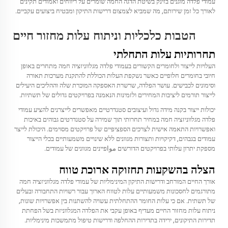
עמודי פלדה מוגנים בזינק בשיטת הדגה החמה
שומרים על ריווחים ואמודים תקינים
לאורך כל זמן שירותם, מה שמביא לצמצום דרישות התיקון ומבטיח ביצועים עקביים.
הטבות כלכליות וניתוח עלות מחזור חיים
תחרותיות עלות התחלתי
העלויות לייצור ולחומרים הקשורים בעמודי פלדה מגלווניזציה חמה מתחרים באופן
חיובי בחומרים חלופיים כאשר נשקפת העלות הכוללת להתקנת מערכות תאורה
וסימונים לכבישים. עושר הפלדה, שרשרת האספקה המוכרת שלה וההליכים היעילים
לייצור תורמים ליציבות המחירים ולזמינות הנאמנה בפרויקטים גדולים של תשתיות.
יכולות ייצור בקנה מידה גדול ועיצובים סטנדרטיים מאפשרים לייצרנים להציע עמודי
פלדה מגלווניזציה חמה במחיר תחרותי תוך שמירה על סטנדרטים גבוהים באיכות
ואפשרויות התאמה אישית לצרכים הספציפיים של פרויקטים מסוימים. היכולת לייצר
עמודים בגבהים, דקיקויות ותצורות מגוונים ללא שינויים משמעותיים בכלי הייצור
מספקת יתרון עלותי בפרויקטים הדורשים مواפיינים מגוונים של עמודים.
הצלה בהשקעות תחזוקה ארוכת טווח
אורך החיים המורחב ודרישות התיקון המינימליות של עמודי פלדה מגלווניזציה חמה
מתורגמים לחסכונות משמעותיים עלות לטווח הארוך עבור רשויות התחבורה ובעלים
של תשתית. אם כי עלות החומר ההתחלתית עשויה להשתנות בין אפשרויות שונות,
ניתוח עלות מחזור החיים מעדיף באופן עקבי את הפלדה המגלווניזת בשל הפחתת
תדירות התיקונים, ירידה בתדירות ההחלפה ודרישות טיפול מתמשכות מינימליות.