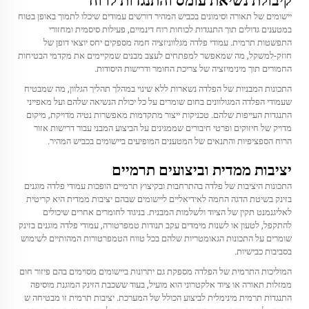
קיבולת נשיאת עומס והתנגדות לרוח
יישומים של תאורה וסימונים בכביש המהיר דורשים עמודים שיכלו לתמוך באופן בטוח
במטענים גדולים תוך התנגדות לכוחות רוח דינמיים, פעילות סיסמית ומחזורי
התפשטות תרמית. עמודי פלדה מגלווניזציה חמה מספקים יחס יוצאי דופן של
חוזק-למשקל, מה שמאפשר למפתחים לעצב מבנים שמקיימים את מקדמי הבטיחות
החמורים תוך מינימיזציה של צריכת החומר ודרישות היסודות.
התכונות המבניות של הפלדה נשארות ללא שינוי במהלך תהליך הגלוון, מה שמבטיח
שעמודי הפלדה המגולוונים בחום שומרים על כל יכולת הנשיאה שלהם ועל מאפייני
התנגדות העייפות שלהם. טכניקות ייצור מתקדמות מאפשרות נטיה מדויקת, מיקום
מדויק של חיזוקים ופרטי חיבורים שממגינים על הביצוע המבני עבור דרישות אזור
הרוח הספציפיות והתנאים של המטענים המופיעים ביישומים בכביש המהיר.
יציבות ממדית וביצועים תרמיים
התכונות היציבות של פלדה בהתרחבות ובקיצוץ תרמיים הופכות עמודי פלדה מוגנים
בזינק בשיטת הדגה החמה לאידיאליים ליישומים שבהם יציבות ממדית היא קריטית
לאליגנמנט תקין של הציוד ולשלמות המבנית. בניגוד לחומרים אחרים שיכולים
להתקפל, לטעון או לשנות מימדים עקב תנודות טמפרטורה, עמודי פלדה מוגנים בזינק
שומרים על התכונות הגאומטריות שלהם בכל טווח הטמפרטורות המהותיים לשימוש
בסביבות כבישיות.
המוליכות התרמית של הפלדה מספקת גם יתרונות ביישומים מסוימים בהם פיזור חום
ממזלות תאורה או ציוד אלקטרוני הוא מועיל, בעוד ששכבת הזינק המוגנת מוסיפה
התנגדות תרמית מינימלית לביצוע הכולל של המערכת. יציבות תרמית זו מבטיחה ש