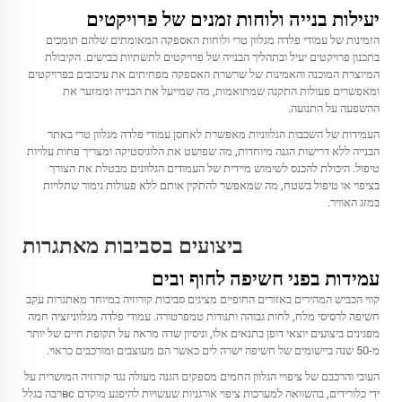
יעילות בנייה ולוחות זמנים של פרויקטים
הזמינות של עמודי פלדה מגלוון טרי ולוחות האספקה המאומתים שלהם תומכים
בתכנון פרויקטים יעיל ובתהליך הבנייה של פרויקטים לתשתיות כבישים. הקיבולת
המיוצרת המוכנה והאמינות של שרשרת האספקה מפחיתים את עיכובים בפרויקטים
ומאפשרים פעולות התקנה שמתואמות, מה שמייעל את הבנייה וממזער את
ההשפעה על התנועה.
העמידות של השכבות הגלווניות מאפשרת לאחסן עמודי פלדה מגלוון טרי באתר
הבנייה ללא דרישות הגנה מיוחדות, מה שפושט את הלוגיסטיקה ומצריך פחות עלויות
טיפול. היכולת להכנס לשימוש מיידית של העמודים הגלוונים מבטלת את הצורך
בציפוי או טיפול בשטח, מה שמאפשר להתקין אותם ללא פעולות גימור שתלויות
במזג האוויר.
ביצועים בסביבות מאתגרות
עמידות בפני חשיפה לחוף ובים
קווי הכביש המהירים באזורים החופיים מציגים סביבות קורוזיה במיוחד מאתגרות עקב
חשיפה לרסיסי מלח, לחות גבוהה ותנודות טמפרטורה. עמודי פלדה מגלווניזציה חמה
מפגינים ביצועים יוצאי דופן בתנאים אלו, וניסיון שדה מראה על תקופת חיים של יותר
מ-50 שנה ביישומים של חשיפה ישרה לים כאשר הם מעוצבים ומורכבים כראוי.
העובי והרכבם של ציפויי הגלוון החמים מספקים הגנה מעולה נגד קורוזיה המושרית על
ידי כלורידים, בהשוואה למערכות ציפוי אורגניות שעשויות להיפגע מוקדם всרבה בגלל