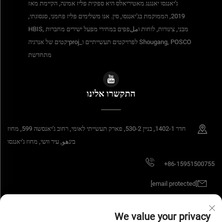
ג'יאנגסו יאנגנג מאטיריאלס היא ספקית פליז אמינה, הקיימת מאז
2019, הממוקמת בג'יאנגסו, סין. אנו משלימים פליז פחמני, סגסוגתי,
מבני, צינורות, לוחות וملפפים במחירי מפעל ישירים מחברות HBIS,
Shougang, POSCO לפרויקטים תעשייתיים ו_projיקטים של אנרגיה
מתחדשת
התקשרו אלינו
חדר 1402-1, בניין 530-2, פארק תעשייתי לאומי, רחוב ג'יאנסשה 599, מחוז
בינهو, עיר וושי, מחוז ג'יאנגסו
+86-15951500755
[email protected]
We value your privacy