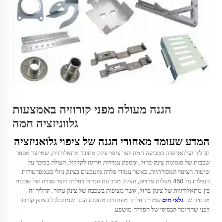
הגנה מעולה מפני קורוזיה באמצעות
גלווניזציה חמה
המדע שעומד מאחורי הגנה של ציפוי גלואניזציה
תהליך הגלואניזציה בטביעה חמה יוצר ציפוי צינק מחובר מתאלורגית, שמייצר מספר
שכבות של סגסוגות צינק-ברזל, ומספק עמידות חריגה לקלקול, העולה בפיכך על
שיטות הציפוי המסורתיות. כאשר עמודי פלדה מוטבעים בצינק נוזלי בטמפרטורות
העולות על 450 מעלות צלזיוס, הצינק מגיב עם הברזל בפלדה ויוצר סדרה של שכבות
בין-מתאלורגיות של צינק-ברזל, אשר מצופות בשכבה של צינק טהור. תהליך זה
מבטיח ש־
גלאי חום
עמודי הפלדה מפתחים מחסום הגנה שמתכלכל באופן קורבני
לפני שהחומר הבסיסי של הפלדה מושפע.