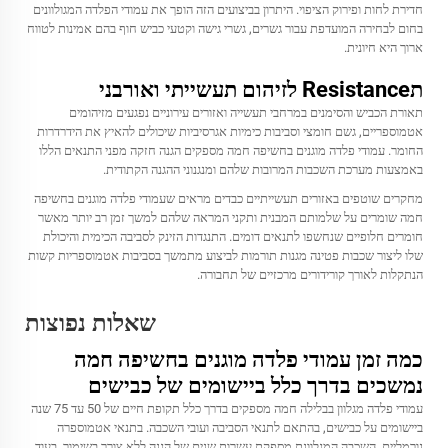
חדירת לחות ופירוק הציפוי. היתרון בביצועים הזה הופך את עמודי הפלדה המגולוונים
בחום לבחירה המועדפת עבור גשרים, גשרי גישה וקטעי כביש חוף בהם אמינות לטווח
ארוך היא חיונית.
תResistance לזיהום תעשייתי ואורבני
תאורת הכביש והסימנים במרחבי תעשייה ואזורים עירוניים נפגעים מזיהומים
אטמוספריים, גשם חומצי וסביבות כימיות אגרסיביות שיכולים להאיץ את הידרדרות
החומר. עמודי פלדה מוגנים בחשיפה חמה מספקים הגנה חזקה מפני התנאים הללו
באמצעות מערכת השכבות המרובות שלהם ומנגנוני ההגנה הקתודית.
מחקרים שוטפים באזורים תעשייתיים כבדים מראים שעמודי פלדה מוגנים בחשיפה
חמה שומרים על שלמותם המבנית ותקני המראה שלהם למשך זמן רב יותר מאשר
חומרים חלופיים שנחשפו לתנאים דומים. התנגדות הזינק לסביבה הכימית והיכולת
שלו ליצור שכבות פטינה מגנות תורמות לביצוע מתמשך בסביבות אטמוספריות קשות
הנתקלות לאורך קורידורים מרכזיים של תחבורה.
שאלות נפוצות
כמה זמן עמודי פלדה מוגנים בחשיפה חמה
נמשכים בדרך כלל ביישומים של כבישים
עמודי פלדה מגלוון בבלילה חמה מספקים בדרך כלל תקופת חיים של 50 עד 75 שנה
ביישומים על כבישים, בהתאם לתנאי הסביבה ועובי השכבה. בתנאי אטמוספרה
נורמליים, השכבה המגלוונת מספקת עשרות שנים של הגנה ללא צורך בשימור, בעוד