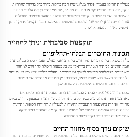
פעילויות התיקון בעמודי פלדה מגלווניזציה חמה כוללות בדרך כלל בדיקות שגרתיות
וניקוי, ולא ציפוי מחדש יקר או תיקונים מבניים, מה שמפחית הן את עלויות התיקון
הישירות והן את העלויות העקיפות הקשורות להפרעות בתנועה ובסגירת מסלולים.
אורך החיים הניתן לחיזוי של השכבות המגלווניזות מאפשר תכנון תקציבי מדויק ותזמן
תיקונים לאורך תקופות ארוכות.
תוקפנות סביבתית וניתן להחזיר
תכונות החומרים הבלתי-תחלופיים
פלדה נמצאת בין החומרים המוחזרים ביותר ברחבי העולם, ועמודי פלדה מגלווניזציה
חמה תורמים לפיתוח תשתיות ברות-קיימא באמצעות היכולת להחזירם למחזור
והשפעתם האקולוגית הנמוכה לאורך זמן שירותם. תהליך הגלוון עצמו משפיע בזניחה
על הסביבה כאשר הוא מנוהל כראוי, והארכת זמן השירות מפחיתה את תדירות
החלפת החומר והעלויות האקולוגיות הקשורות לכך.
שכבת הזרניק על עמודי הפלדה המגולווניזים בחום מספקת יתרונות סביבתיים
באמצעות הפחתת השימוש בכימיקלים לתחזוקה, ביטול הצורך בצבעון מחודש באופן
מחזורי, ופיחות בהשפעות התעבורה הקשורות לפעילויות תחזוקה תכופות. יתרונות
סביבתיים אלו עומדים בדרישות של תשתיות ברות-קיימא ותעודות בנייה ירוקה
שמתפשטות יותר ויותר בקרב רשות התחבורה.
שיקום ערך בסוף מחזור החיים
בסוף תקופת השימוש שלהם, עמודי פלדה מגלווניזציה חמה שומרים על ערך חומר