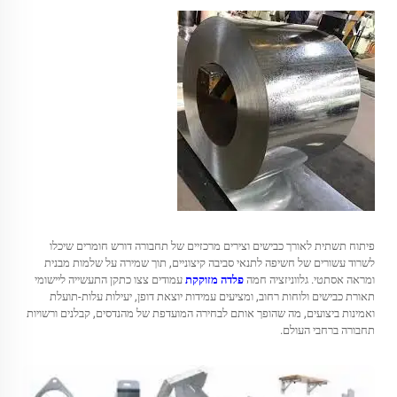
פיתוח תשתית לאורך כבישים וצירים מרכזיים של תחבורה דורש חומרים שיכלו
לשרוד עשורים של חשיפה לתנאי סביבה קיצוניים, תוך שמירה על שלמות מבנית
ומראה אסתטי. גלווניזציה חמה
פלדה מזוקקת
עמודים צצו כתקן התעשייה ליישומי
תאורת כבישים ולוחות רחוב, ומציעים עמידות יוצאת דופן, יעילות עלות-תועלת
ואמינות ביצועים, מה שהופך אותם לבחירה המועדפת של מהנדסים, קבלנים ורשויות
תחבורה ברחבי העולם.