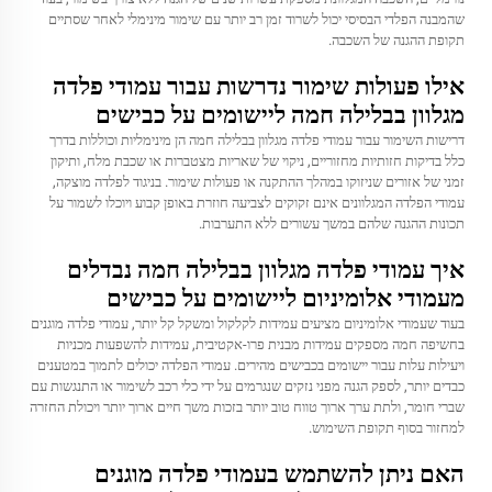
שהמבנה הפלדי הבסיסי יכול לשרוד זמן רב יותר עם שימור מינימלי לאחר שסתיים
תקופת ההגנה של השכבה.
אילו פעולות שימור נדרשות עבור עמודי פלדה
מגלוון בבלילה חמה ליישומים על כבישים
דרישות השימור עבור עמודי פלדה מגלוון בבלילה חמה הן מינימליות וכוללות בדרך
כלל בדיקות חזותיות מחזוריים, ניקוי של שאריות מצטברות או שכבת מלח, ותיקון
זמני של אזורים שניזוקו במהלך ההתקנה או פעולות שימור. בניגוד לפלדה מוצקה,
עמודי הפלדה המגלוונים אינם זקוקים לצביעה חוזרת באופן קבוע ויוכלו לשמור על
תכונות ההגנה שלהם במשך עשורים ללא התערבות.
איך עמודי פלדה מגלוון בבלילה חמה נבדלים
מעמודי אלומיניום ליישומים על כבישים
בעוד שעמודי אלומיניום מציעים עמידות לקלקול ומשקל קל יותר, עמודי פלדה מוגנים
בחשיפה חמה מספקים עמידות מבנית פרו-אקטיבית, עמידות להשפעות מכניות
ויעילות עלות עבור יישומים בכבישים מהירים. עמודי הפלדה יכולים לתמוך במטענים
כבדים יותר, לספק הגנה מפני נזקים שנגרמים על ידי כלי רכב לשימור או התנגשות עם
שברי חומר, ולתת ערך ארוך טווח טוב יותר בזכות משך חיים ארוך יותר ויכולת החזרה
למחזור בסוף תקופת השימוש.
האם ניתן להשתמש בעמודי פלדה מוגנים