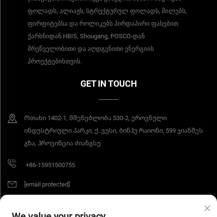
ფოლადს, ალიაჟს, სტრუქტურულ ფოლადს, მილებს,
ფირფიტებსა და როლიკებს პირდაპირი ფასებით
ქარხნიდან HBIS, Shougang, POSCO-დან
მრეწველობითი და აღდგენითი ენერგიის
პროექტებისთვის.
GET IN TOUCH
Ოთახი 1402-1, მშენებლობა 530-2, ეროვნული
ინდუსტრიული პარკი, ქ. ვუსი, ბინჰუ რაიონი, 599 ჯიანშეს
გზა, პროვინცია ძიანგსუ
+86-15951500755
[email protected]
We value your privacy