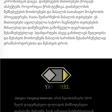
კოროზიისგან დაცვა. დამუშავების მითითებები მოიცავს
ასპექტებს, როგორიცაა ჭრის ტექნიკა, დაძაბულობის
შემსუბუქების მოთხოვნები და მასალის სათანადო მოპყრობის
პროცედურები, რათა შეინარჩუნოს მასალის თვისებები. ეს
მითითებები აუცილებელია საჭირო მაგნიტური თვისებების
მისაღებად და დამუშავებით გამოწვეული დეგრადაციის
შესამსუბუქებლად. სტანდარტები ასევე განიხილავს შეფუთვისა
და შენახვის მოთხოვნებს მასალის ხარისხის შესანარჩუნებლად
ტრანსპორტირებისა და შენახვის დროს.
Jiangsu Yangang Materials არის ნდობისმიერი 2019
წელს დაფუძნებული ფოლადის მიმწოდებელი
ჯიანგსუში, ჩინეთში. ჩვენ ვაწვდით ნახშირბადოვან