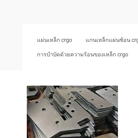
แผ่นเหล็ก crgo
แกนเหล็กแผ่นซ้อน cr
การบำบัดด้วยความร้อนของเหล็ก crgo