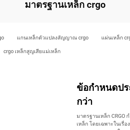
มาตรฐานเหล็ก crgo
go
แกนเหล็กตัวแปลงสัญญาณ crgo
แผ่นเหล็ก cr
crgo เหล็กสูญเสียแม่เหล็ก
ข้อกำหนดประส
กว่า
มาตรฐานเหล็ก CRGO กำ
เหล็ก โดยเฉพาะในเรื่อ