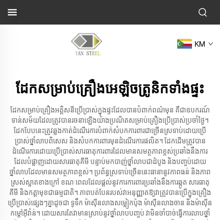
KM
ដែកសម្រាប់គ្រឿងអេឡិចត្រូនិកទាំងផ្ទះ
ដែកសម្រាប់គ្រឿងអគ្គិសនីប្រើប្រាស់ក្នុងផ្ទះដែលបានបំពាក់ពណ៌មុន គឺជាឧបករណ៍
ទាន់សម័យដែលត្រូវបានរចនាឡើងយ៉ាងប្រណិតសម្រាប់គ្រឿងប្រើប្រាស់ប្រចាំថ្ងៃ។
ដែកបែបនេះត្រូវឆ្លងកាត់ដំណើរការបំពាក់សំបកការពារជាច្រើនស្រទាប់ដោយប្រើ
ប្រាស់ថ្នាំលាបពិសេស និងសំបកការពារមុនដំណើរការផលិត។ ដែកដើមត្រូវបាន
ដំណើរការដោយប្រើប្រាស់សារធាតុការពារដែលមានសមត្ថភាពខ្ពស់ប្រឆាំងនឹងការ
ដែលបំផ្លាញដោយសារធាតុគីមី បន្ទាប់មកបាញ់ថ្នាំលាបជាដំបូង និងបញ្ចប់ដោយ
ថ្នាំលាបដែលមានសមត្ថភាពខ្ពស់។ ប្រព័ន្ធស្រទាប់ច្រើននេះធានានូវភាពធន់ និងភាព
ស្រស់ស្អាតខាងក្រៅ ខណៈពេលដែលផ្តល់នូវការការពារប្រឆាំងនឹងការឆ្កូត សារធាតុ
គីមី និងកត្តាមុខជាធម្មជាតិ។ ភាពបត់បែនរបស់វាអនុញ្ញាតឱ្យវាត្រូវបានប្រើក្នុងគ្រឿង
ប្រើប្រាស់ផ្សេងៗគ្នាដូចជា ទូទឹក ម៉ាសុីនលាងសម្លៀកប៉ុង ម៉ាសុីនលាងចាន និងម៉ាសុីន
កម្តៅអ៊ីវ៉ាន់។ ដោយសារតែវាមានស្រាប់នូវថ្នាំលាបបញ្ចប់ វាមិនចាំបាច់ធ្វើការលាបថ្នាំ