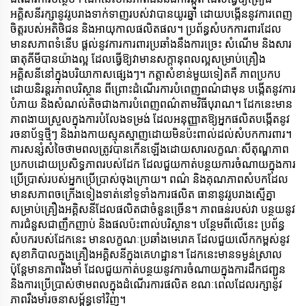
អគ្គិសនីរក្សានូវរូបរាងទាក់ទាញរបស់វាបានយូរឆ្នាំ ដោយបង្កើននូវការពេញ
ចិត្តរបស់អតិថិជន និងអាយុកាលផលិតផល។ ប្រព័ន្ធសំបកការពារដែល
មានសភាពទំនើប ផ្តល់នូវការការពារប្រឆាំងនឹងការច្រេះ សំណើម និងសារ
ធាតុគីមីបានយ៉ាងល្អ ដែលធ្វើឱ្យវាមានសក្តានុពលល្អសម្រាប់គ្រឿង
អគ្គិសនីនៅក្នុងបរិយាកាសផ្សេងៗ។ កត្តាសំខាន់មួយទៀតគឺ ភាពប្រកប
ដោយនិរន្តរភាពបរិស្ថាន ពីព្រោះដំណើរការបំពេញពណ៌ជាមុន បង្កើតនូវការ
បំភាយ និងសំណល់តិចជាងការបំពេញពណ៌តាមវិធីបុរាណ។ ដែកនេះមាន
ភាពងាយស្រួលក្នុងការបំលែងទម្រង់ ដែលអនុញ្ញាតឱ្យអ្នកផលិតបង្កើតនូវ
រចនាប័ទ្មថ្មីៗ និងរាងកាយស្មុគស្មាញដោយមិនប៉ះពាល់ដល់សំបកការពារ។
ការសន្សំសំចៃថាមពលត្រូវបានកើនឡើងដោយសារលក្ខណៈសីតុណ្ហភាព
ប្រកបដោយប្រសិទ្ធភាពរបស់ដែក ដែលជួយកាត់បន្ថយការចំណាយក្នុងការ
ប្រើប្រាស់របស់អ្នកប្រើប្រាស់ចុងក្រោយ។ ពណ៌ និងគុណភាពសំបកដែល
មានសភាពចក្រើងទៀងទាត់នៅទូទាំងការផលិត ធានានូវរូបរាងស្មើគ្នា
សម្រាប់គ្រឿងអគ្គិសនីដែលផលិតជាចំនួនច្រើន។ ភាពធន់របស់វា បន្ថយនូវ
ការជំនួសជាញឹកញាប់ និងផលប៉ះពាល់បរិស្ថាន។ បន្ថែមពីលើនេះ ប្រព័ន្ធ
សំបករបស់ដែកនេះ មានលក្ខណៈប្រឆាំងមេរោគ ដែលជួយលើកកម្ពស់នូវ
សុខាភិបាលក្នុងគ្រឿងអគ្គិសនីក្នុងគេហដ្ឋាន។ ដែកនេះមានទម្ងន់ស្រាល
ប៉ុន្តែមានភាពរឹងមាំ ដែលជួយកាត់បន្ថយនូវការចំណាយក្នុងការដឹកជញ្ជូន
និងការប្រើប្រាស់ថាមពលក្នុងដំណើរការផលិត ខណៈពេលដែលរក្សានូវ
ភាពរឹងមាំរចនាសម្ព័ន្ធទៅវិញ។