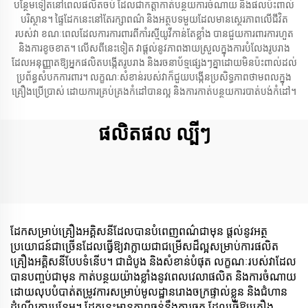
បន្ថែមទៀតនៅពេលផលិតចប់ ដែលជាកត្តាកាត់បន្ថយការចំណាយ និងផលប៉ះពាល់
បរិស្ថាន។ ផ្ទៃដែកនេះនៅតែរក្សាពណ៌ និងអត្ថបទមួយដែលមានស្ថេរភាពលើជីវិត
របស់វា ខណៈពេលដែលការការពារពីកាំរស្មីយូវីកាន់តែខ្លាំង បានជួយការពារការហួត
និងការខូចខាត។ លើសពីនេះទៀត វាផ្តល់នូវភាពងាយស្រួលក្នុងការបំលែងរូបរាង
ដែលអនុញ្ញាតឱ្យអ្នកផលិតបង្កើតរូបរាង និងរចនាប័ទ្មផ្សេងៗគ្នាដោយមិនប៉ះពាល់ដល់
ប្រព័ន្ធសំបកការពារ។ លក្ខណៈសំខាន់របស់វាក៏ជួយបង្កើនប្រសិទ្ធភាពថាមពលក្នុង
គ្រឿងប្រើប្រាស់ ដោយការគ្រប់គ្រងកំដៅបានល្អ និងការកាត់បន្ថយការបាត់បង់កំដៅ។
ផលិតផល ល្បីៗ
ដែកសម្រាប់គ្រឿងអគ្គិសនីដែលបានបំពេញពណ៌ជាមុន ផ្តល់នូវអត្ថ
ប្រយោជន៍ជាច្រើនដែលធ្វើឱ្យវាក្លាយជាជម្រើសដ៏ល្អសម្រាប់ការផលិត
គ្រឿងអគ្គិសនីបែបទំនើប។ ជាដំបូង និងសំខាន់បំផុត លក្ខណៈរបស់វាដែល
បានបញ្ចប់ជាមុន កាត់បន្ថយយ៉ាងខ្លាំងនូវពេលវេលាផលិត និងការចំណាយ
ដោយលុបបំបាត់តម្រូវការសម្រាប់មូលដ្ឋានរោងចក្រផ្ទាល់ខ្លួន និងជំហាន
ដំណើរការបន្ថែម។ ដែកនេះមានភាពធន់នឹងការឆ្កូត ដែលធ្វើឱ្យគ្រឿង