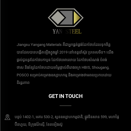
Jiangsu Yangang Materials គឺជាអ្នកផ្គត់ផ្គង់ដែកថែបដែលទុកចិត្ត
បានដែលបានបង្កើតឡើងក្នុងឆ្នាំ 2019 នៅខេត្តជាំស៊ូវ ប្រទេសចិន។ យើង
ផ្តល់ជូននូវដែកថែបកាបូន ដែកថែបអាលោយ ដែកថែបសំណង់ បំពង់
ថាស និងខ្សែដែកថែបដោយតម្លៃផ្ទាល់ពីរោងចក្រ HBIS, Shougang,
POSCO សម្រាប់គម្រោងឧស្សាហកម្ម និងគម្រោងថាមពលប្រកបដោយ
និរន្តរភាព
GET IN TOUCH
បន្ទប់​ 1402-1, អគារ 530-2, សួនឧស្សាហកម្មជាតិ, ផ្លូវចិនសាន 599, មហាផ្ទៃ
ប៊ីនហួយ, ទីក្រុងវ៉ែកស៊ី, ខែតចៀងស៊ូ