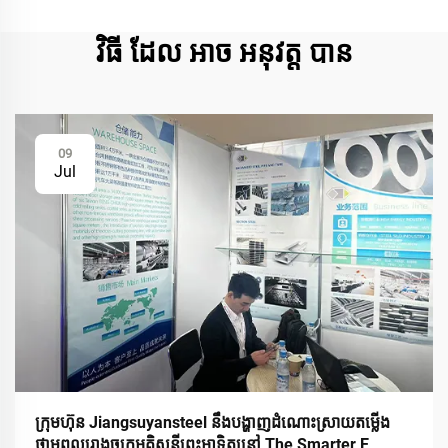
វិធី ដែល អាច អនុវត្ត បាន
09
Jul
ក្រុមហ៊ុន Jiangsuyansteel នឹងបង្ហាញដំណោះស្រាយតម្លើង
ថាមពលរោងចក្រអគ្គិសនីព្រះអាទិត្យនៅ The Smarter E