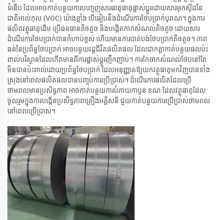
ទំនើប ដែល​អាច​កាត់​បន្ថយ​ការ​បញ្ចេញ​សារធាតុ​ធាតុ​ផ្លាស់​ប្ដូរ​ដោយ​សារ​អុកស៊ីដនៃ​
ជាតិ​អាល់កុល (VOC) យ៉ាង​ខ្លាំង បើធៀប​នឹង​ដំណើរការ​ថែ​បប្រាក់​បុរាណ។ ក្នុង​ការ​
ផលិត​វត្ថុធាតុ​ដើម ប្រើ​ធនធាន​តិចតួច និង​បង្កើត​កាកសំណល់​តិចតួច ដោយសារ​
ដំណើរការ​ថែ​បប្រាក់​បាន​កំហាប់​ខ្ពស់ ហើយ​មាន​ការ​បាត់បង់​ថែ​បប្រាក់​តិចតួច។ ភាព​
ធន់​នៃ​ប្រព័ន្ធ​ថែ​បប្រាក់ អាច​បន្ថយ​វដ្ត​ជីវិត​ផលិតផល ដែល​ជា​កត្តា​កាត់​បន្ថយ​ផល​ប៉ះ​
ពាល់​បរិស្ថាន​ដែល​កើត​មាន​ពី​ការ​ផ្លាស់​ប្ដូរ​ញឹក​ញាប់។ ការ​កែ​ចាក​សំណល់​ថែប​នៅ​តែ​
មិន​បាន​ប៉ះ​ពាល់​ដោយ​ប្រព័ន្ធ​ថែ​បប្រាក់ ដែល​អនុញ្ញាត​ឱ្យ​យក​វត្ថុធាតុ​មក​វិញ​បាន​ទាំង​
ស្រុង​នៅ​ពេល​ផលិតផល​បាន​បញ្ចប់​ការ​ប្រើ​ប្រាស់។ ដំណើរការ​ផលិត​ដែល​ប្រើ​
ថាមពល​មាន​ប្រសិទ្ធភាព អាច​កាត់​បន្ថយ​ការ​បំភាយ​កាបូន ខណៈ​ដែល​វត្ថុធាតុ​ដែល​
ចូលរួម​ក្នុង​ការ​បង្កើន​ប្រសិទ្ធភាព​គ្រឿងអគ្គិសនី ជួយ​កាត់​បន្ថយ​ការ​ប្រើ​ប្រាស់​ថាមពល​
នៅ​ពេល​ប្រើ​ប្រាស់។