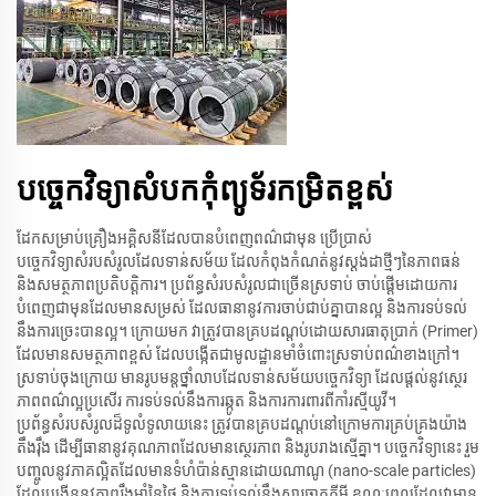
បច្ចេកវិទ្យាសំបកកុំព្យូទ័រកម្រិតខ្ពស់
ដែកសម្រាប់គ្រឿងអគ្គិសនីដែលបានបំពេញពណ៌ជាមុន ប្រើប្រាស់
បច្ចេកវិទ្យាសំរបសំរូលដែលទាន់សម័យ ដែលកំពុងកំណត់នូវស្តង់ដាថ្មីៗនៃភាពធន់
និងសមត្ថភាពប្រតិបត្តិការ។ ប្រព័ន្ធសំរបសំរូលជាច្រើនស្រទាប់ ចាប់ផ្តើមដោយការ
បំពេញជាមុនដែលមានសម្រស់ ដែលធានានូវការចាប់ជាប់គ្នាបានល្អ និងការទប់ទល់
នឹងការច្រេះបានល្អ។ ក្រោយមក វាត្រូវបានគ្របដណ្តប់ដោយសារធាតុប្រាក់ (Primer)
ដែលមានសមត្ថភាពខ្ពស់ ដែលបង្កើតជាមូលដ្ឋានមាំចំពោះស្រទាប់ពណ៌ខាងក្រៅ។
ស្រទាប់ចុងក្រោយ មានរូបមន្តថ្នាំលាបដែលទាន់សម័យបច្ចេកវិទ្យា ដែលផ្តល់នូវស្ថេរ
ភាពពណ៌ល្អប្រសើរ ការទប់ទល់នឹងការឆ្កូត និងការការពារពីកាំរស្មីយូវី។
ប្រព័ន្ធសំរបសំរូលដ៏ទូលំទូលាយនេះ ត្រូវបានគ្របដណ្តប់នៅក្រោមការគ្រប់គ្រងយ៉ាង
តឹងរ៉ឹង ដើម្បីធានានូវគុណភាពដែលមានស្ថេរភាព និងរូបរាងស្មើគ្នា។ បច្ចេកវិទ្យានេះ រួម
បញ្ចូលនូវភាគល្អិតដែលមានទំហំប៉ាន់ស្មានដោយណាណូ (nano-scale particles)
ដែលបង្កើននូវភាពរឹងមាំនៃផ្ទៃ និងការទប់ទល់នឹងសារធាតុគីមី ខណៈពេលដែលវាមាន