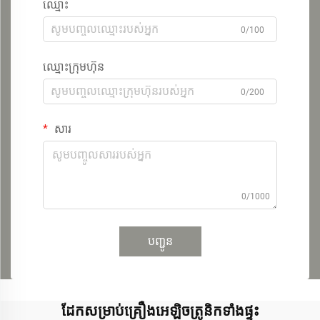
ឈ្មោះ
0/100
ឈ្មោះក្រុមហ៊ុន
0/200
សារ
0/1000
បញ្ជូន
ដែកសម្រាប់គ្រឿងអេឡិចត្រូនិកទាំងផ្ទះ