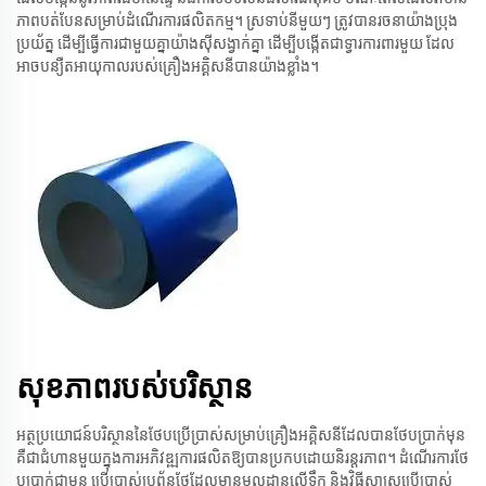
ភាពបត់បែនសម្រាប់ដំណើរការផលិតកម្ម។ ស្រទាប់នីមួយៗ ត្រូវបានរចនាយ៉ាងប្រុង
ប្រយ័ត្ន ដើម្បីធ្វើការជាមួយគ្នាយ៉ាងស៊ីសង្វាក់គ្នា ដើម្បីបង្កើតជាទ្វារការពារមួយ ដែល
អាចបន្យឺតអាយុកាលរបស់គ្រឿងអគ្គិសនីបានយ៉ាងខ្លាំង។
សុខភាពរបស់បរិស្ថាន
អត្ថប្រយោជន៍បរិស្ថាននៃ​ថែបប្រើប្រាស់​សម្រាប់​គ្រឿងអគ្គិសនីដែល​បាន​ថែ​បប្រាក់​មុន
គឺ​ជា​ជំហាន​មួយ​ក្នុង​ការ​អភិវឌ្ឍ​ការផលិត​ឱ្យ​បាន​ប្រកប​ដោយ​និរន្តរភាព។ ដំណើរការ​ថែ​
បប្រាក់​ជាមុន ប្រើប្រាស់​ប្រព័ន្ធ​ថែ​ដែល​មាន​មូលដ្ឋាន​លើ​ទឹក និង​វិធីសាស្ត្រ​ប្រើប្រាស់​