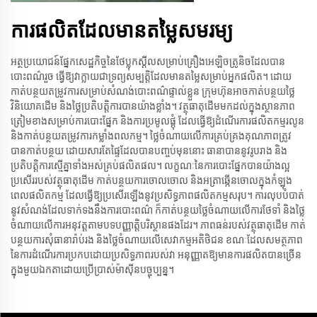
ការផលិតដែលមានតម្លៃសមរម្យ
អត្ថប្រយោជន៍ផ្នែកសេដ្ឋកិច្ចនៃថែប្លុកស្តីលសម្រាប់គ្រឿងអេឡិចត្រូនិចដែលបាន
បោះពណ៌រួច ធ្វើឱ្យវាក្លាយជាទ្រព្យសម្បត្តិដែលមានតម្លៃសម្រាប់អ្នកផលិត។ ដោយ
កាត់បន្ថយតម្រូវការសម្រាប់សំណង់បោះពណ៌ផ្ទាល់ខ្លួន ក្រុមហ៊ុនអាចកាត់បន្ថយថ្លៃ
វិនិយោគដើម និងថ្លៃប្រតិបត្តិការបានយ៉ាងខ្លាំង។ វត្ថុធាតុដើមមកដល់ក្នុងស្ថានភាព
ត្រៀមខាងសម្រាប់ការបោះផ្នែក និងការប្រមូលផ្តុំ ដែលធ្វើឱ្យដំណើរការផលិតកម្មរលូន
និងកាត់បន្ថយតម្រូវការកម្លាំងពលកម្ម។ ថ្លៃចំណាយលើការគ្រប់គ្រងគុណភាពត្រូវ
បានកាត់បន្ថយ ដោយសារតែផ្ទៃដែលបានបញ្ចប់មុននោះ ធានាបាននូវរូបរាង និង
ប្រតិបត្តិការស្មើគ្នាទាំងអស់គ្រប់ផលិតផល។ លក្ខណៈនៃការបោះផ្នែកបានយ៉ាងល្អ
ប្រសើររបស់វត្ថុធាតុដើម កាត់បន្ថយការចោលចោល និងអត្រាឆ្កើនចោលក្នុងកំឡុង
ពេលផលិតកម្ម ដែលធ្វើឱ្យប្រសើរឡើងនូវប្រសិទ្ធភាពផលិតកម្មសរុប។ ការលុបបំបាត់
នូវសំណង់ដែលទាក់ទងនឹងការបោះពណ៌ ក៏កាត់បន្ថយថ្លៃចំណាយលើការថែទាំ និងថ្លៃ
ចំណាយលើការអនុវត្តតាមបទបញ្ញាត្តិបរិស្ថានផងដែរ។ ភាពធន់របស់វត្ថុធាតុដើម កាត់
បន្ថយការសុំធានារ៉ាប់រង និងថ្លៃចំណាយលើសេវាកម្មអតិថិជន ខណៈដែលសមត្ថភាព
នៃការដំណើរការប្រកបដោយប្រសិទ្ធភាពរបស់វា អនុញ្ញាតឱ្យមានការផលិតបានច្រើន
ក្នុងមួយឯកតាដោយប្រើប្រាស់ម៉ាស៊ីនបច្ចុប្បន្ន។