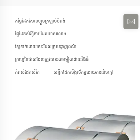
តម្លៃដែកសែលហ្វូមក្រឡាប់បំពង់
ផ្ទៃដែកសំរឹទ្ធិកាប់ដែលមានរលោង
ខ្សែទាក់ដោយសេះដែលត្រូវបង្ហាញពណ៌
ក្រាហ្វនៃថាសដែលត្រូវបានរងចម្លៀងដោយវិធីធំ
កំរាស់ដែកសំរិត
សន្លឹកដែកស័ង្កសីកម្មដោយការលិចក្តៅ