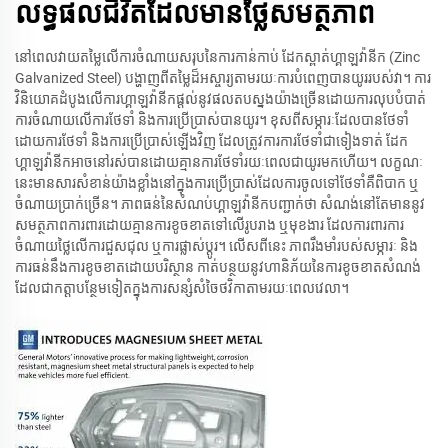
លទ្ធផលជីវិតដែលមានថ្លៃសមត្ថភាព
នៅពេលវាយតម្លៃលើ​ការ​ចំណាយ​សរុប​នៃ​ការ​កាន់កាប់ ដែក​ស្ពាត់​ហ្គាឡវ៉ានីក​ (Zinc
Galvanized Steel) បង្ហាញ​ពី​តម្លៃ​ដ៏​អស្ចារ្យ​តាម​រយៈ​ការ​បំពេញ​បាន​យូរ​របស់វា។ ការ
វិនិយោគ​ដំបូង​លើ​ការ​ហ្គាឡវ៉ានីក​ផ្តល់​នូវ​ផល​តប​ស្នង​យ៉ាង​ច្រើន​ដោយ​ការ​លុប​បំបាត់​
ការ​ចំណាយ​លើ​ការ​ថែ​ទាំ និង​ការ​ប្រើប្រាស់​បាន​យូរ។ ខុស​ពី​សម្ភារៈ​ដែល​បាន​ថែ​ទាំ​
ដោយ​ការ​ថែ​ទាំ និង​ការ​ប្រើ​ប្រាស់​ឡើង​វិញ ដែល​ត្រូវ​ការ​ការ​ថែ​ទាំ​ជា​ទៀងទាត់ ដែក​
ហ្គាឡវ៉ានីក​អាច​នៅ​រស់​បាន​ដោយ​គ្មាន​ការ​ថែ​ទាំ​រយៈ​ពេល​ជាយូរ​មក​ហើយ។ លក្ខណៈ​
នេះ​មាន​សារ​សំខាន់​យ៉ាង​ខ្លាំង​នៅ​ក្នុង​ការ​ប្រើ​ប្រាស់​ដែល​ការ​ចូល​ទៅ​ថែ​ទាំ​គឺ​ពិបាក ឬ​
ចំណាយ​ប្រាក់​ច្រើន។ ភាព​ធន់​នៃ​សំណប់​ហ្គាឡវ៉ានីក​បញ្ជាក់​ថា សំណង់​នៅ​តែ​មាន​នូវ​
សមត្ថភាព​ការពារ​ដោយ​គ្មាន​ការ​ខូច​ខាត​ទៅ​លើ​រូបរាង ឬ​មុខងារ ដែល​ការពារ​ការ​
ចំណាយ​ថ្លៃ​លើ​ការ​ជួស​ជុល ឬ​ការ​ផ្លាស់​ប្ដូរ។ លើស​ពី​នេះ ភាព​រឹង​មាំ​របស់​សម្ភារៈ និង​
ការ​ធន់​នឹង​ការ​ខូច​ខាត​ដោយ​បរិស្ថាន កាត់​បន្ថយ​នូវ​ហានិភ័យ​នៃ​ការ​ខូច​ខាត​សំណង់
ដែល​ជា​កត្តា​បន្ថែម​ទៀត​ក្នុង​ការ​សន្សំ​សំចៃ​ថវិកា​តាម​រយៈ​ពេល​វេលា។