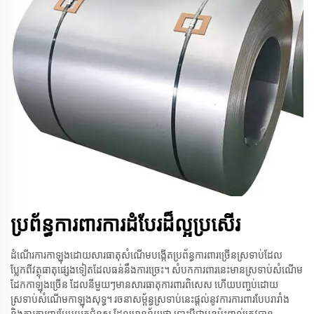
ប្រព័ន្ធការពារការដំបែរដ៏ល្អប្រសើរ
ដំណើរការកាឡុងដោយសារធាតុសំណើមបង្កើតប្រព័ន្ធការពារច្រើនស្រទាប់ដែល
ប្លែកពីវត្ថុធាតុផ្សេងទៀតដែលធន់នឹងការច្រេះ។ សំបកការពារនេះមានស្រទាប់សំណើម
ដែកកាឡុងច្រើន ដែលនីមួយៗមានសារធាតុការពារពិសេស ហើយបញ្ចប់ដោយ
ស្រទាប់សំណើមកាឡុងសុទ្ធ។ រចនាសម្ព័ន្ធស្រទាប់នេះផ្តល់នូវការការពារបែបរារាំង
និងការការពារបែបយកជំនួស ដែលមានន័យថា ទោះបីជាមុខប៉ះពាល់ត្រូវបាន