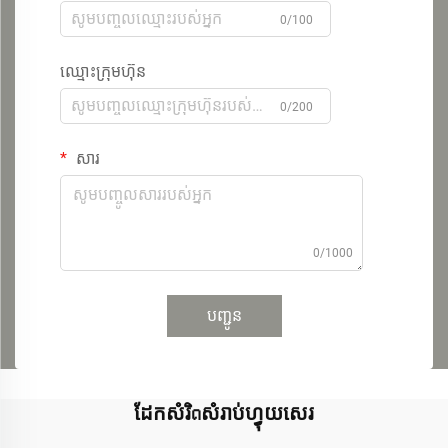
0/100
ឈ្មោះក្រុមហ៊ុន
0/200
សារ
0/1000
បញ្ជូន
ដែកសំរិດសំរាប់ហ្វុយសេរ