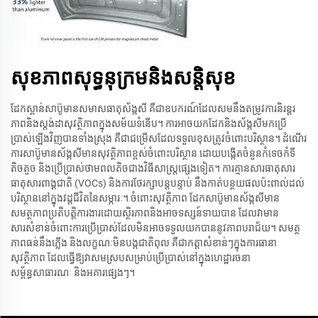
សុខភាពសុទ្ធនុក្រមនិងសន្តិសុខ
ដែកស្ពាន់សាប៊ូមានសមាសធាតុស័ង្កសី គឺជាឧបករណ៍ដែលសមនឹងតម្រូវការនិរន្តរ
ភាពនិងស្តង់ដាសុវត្ថិភាពក្នុងសម័យទំនើប។ ការអាចយកដែកនិងស័ង្កសីមកប្រើ
ប្រាស់ឡើងវិញបានទាំងស្រុង គឺជាជម្រើសដែលទទួលខុសត្រូវចំពោះបរិស្ថាន។ ដំណើរ
ការសាប៊ូមានស័ង្កសីមានសុវត្ថិភាពខ្ពស់ចំពោះបរិស្ថាន ដោយបង្កើតចំនួនកំទេចកំទី
តិចតួច និងប្រើប្រាស់ថាមពលតិចជាងវិធីសាស្ត្រផ្សេងទៀត។ ការគ្មានសារធាតុសារ
ធាតុសារពាង្គជាតិ (VOCs) និងការថែរក្សាបន្តបន្ទាប់ នឹងកាត់បន្ថយផលប៉ះពាល់ដល់
បរិស្ថាននៅក្នុងវដ្តជីវិតនៃសម្ភារៈ។ ចំពោះសុវត្ថិភាព ដែកសាប៊ូមានស័ង្កសីមាន
សមត្ថភាពប្រតិបត្តិការងារដោយស្ថិរភាពនិងអាចទស្សន៍ទាយបាន ដែលវាមាន
សារសំខាន់ចំពោះការប្រើប្រាស់ដែលមិនអាចទទួលយកបាននូវភាពបរាជ័យ។ សមត្ថ
ភាពធន់នឹងភ្លើង និងលក្ខណៈមិនបង្កជាតិពុល គឺជាកត្តាសំខាន់ៗក្នុងការធានា
សុវត្ថិភាព ដែលធ្វើឱ្យវាសមស្របសម្រាប់ប្រើប្រាស់នៅក្នុងហេដ្ឋារចនា
សម្ព័ន្ធសាធារណៈ និងអគារផ្សេងៗ។