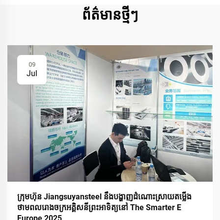
ព័ត៌មានថ្មីៗ
09
Jul
ក្រុមហ៊ុន Jiangsuyansteel នឹងបង្ហាញដំណោះស្រាយតម្លើង
ថាមពលរោងចក្រអគ្គិសនីព្រះអាទិត្យនៅ The Smarter E
Europe 2025