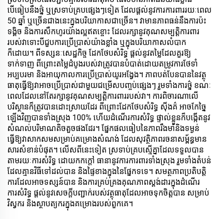
បើធៀបនឹងថ្ន៌ ឬស្រទាប់គ្របផ្សេងៗទៀត ដែលផ្តល់នូវការការពាររយៈពេល
50 ឆ្នាំ ឬច្រើនជាងនេះក្នុងបរិយាកាសជាច្រើន។ វាមានភាពធន់នឹងការប៉ះ
ទង្គិច និងការសឹកហូរយ៉ាងល្អឥតខ្ចោះ ដែលរក្សានូវគុណសម្បត្តិការពារ
របស់វាទោះបីជួបការប្រើប្រាស់យ៉ាងខ្លាំង ឬក្នុងបរិយាកាសលំបាក
ក៏ដោយ។ ពីទស្សនៈសេដ្ឋកិច្ច ដែកថែបសំរិទ្ធ​ ផ្តល់នូវតម្លៃដែលគួរឱ្យ
ទាក់ទាញ ពីព្រោះតម្លៃដំបូងរបស់វាត្រូវបានបំបាត់ដោយតម្រូវការថែទាំ
អប្បបរមា និងអាយុកាលការប្រើប្រាស់យូរអង្វែង។ ភាពបត់បែនបាននៃវត្ថុ
ធាតុធ្វើឱ្យវាអាចប្រើប្រាស់ជាមួយជម្រើសបញ្ចប់ផ្សេងៗ រួមទាំងការថ្ន៌ ខណៈ
ពេលដែលនៅតែរក្សានូវគុណសម្បត្តិការពាររបស់វា។ ការពិចារណាលើ
បរិស្ថានក៏ត្រូវបានដោះស្រាយដែរ ពីព្រោះដែកថែបសំរិទ្ធ​ ស៊ីងគ៌ អាចកែច្នៃ
ឡើងវិញបានទាំងស្រុង 100% ហើយដំណើរការសំរិទ្ធ​ ផ្ទាល់ខ្លួនក៏បង្កើតនូវ
សំណល់បរិមាណតិចតួចផងដែរ។ ផ្នែកផលធៀបនៃភាពរឹងមាំនិងទម្ងន់
ធ្វើឱ្យវាសាកសមសម្រាប់គម្រោងសំណង់ ដែលសុវត្ថិភាពរចនាសម្ព័ន្ធមាន
សារសំខាន់បំផុត។ លើសពីនេះទៀត ស្រទាប់គ្របស្មើគ្នាដែលទទួលបាន
តាមរយៈការសំរិទ្ធ​ ដោយកកក្តៅ ធានានូវការការពារទាំងស្រុង រួមទាំងតំបន់
ដែលគ្មានវិធីទៅដល់បាន និងផ្ទៃខាងក្នុងនៃផ្នែកទទេ។ សមត្ថភាពប្រតិបត្តិ
ការដែលអាចទស្សន៍បាន និងការគ្រប់គ្រងគុណភាពស្តង់ដារក្នុងដំណើរ
ការសំរិទ្ធ​ ផ្តល់នូវសេចក្តីបញ្ជាក់របស់វត្ថុធាតុដែលអាចទុកចិត្តបាន សម្រាប់
វិស្វករ និងស្ថាបត្យករក្នុងគម្រោងរបស់ពួកគេ។