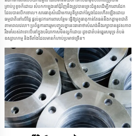
គ្រាប់ឬខូចក៏ដោយ សំបកកាឡុងនៅជុំវិញនឹងត្រូវបានច្រេះជំនួសដើម្បីការពារដែក
ដែលបានបើកចោល។ សារធាតុសំណើមការបូនីត្រជាក់ស្តែងដែលកើតឡើងដោយ
ធម្មជាតិនៅលើផ្ទៃ ផ្តល់នូវការការពារបន្ថែម ធ្វើឱ្យវត្ថុធាតុកាន់តែធន់នឹងកត្តាមុខជាតិ
តាមពេលវេលា។ ប្រព័ន្ធការពាររួមបញ្ចូលគ្នានេះធានាថាសំណង់នឹងរក្សាបាននូវសភាព
រឹងមាំរបស់វាទោះបីនៅក្នុងបរិយាកាសមិនល្អក៏ដោយ ដូចជាតំបន់ឆ្នេរសមុទ្រ តំបន់
ឧស្សាហកម្ម និងទីតាំងដែលមានកំហាប់ប្រមាថច្រើន។