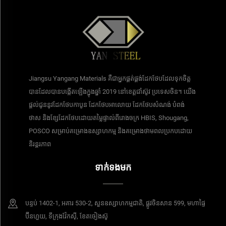
Jiangsu Yangang Materials គឺជាអ្នកផ្គត់ផ្គង់ដែកថែបដែលទុកចិត្ត
បានដែលបានបង្កើតឡើងក្នុងឆ្នាំ 2019 នៅខេត្តជាំស៊ូវ ប្រទេសចិន។ យើង
ផ្តល់ជូននូវដែកថែបកាបូន ដែកថែបអាលោយ ដែកថែបសំណង់ បំពង់
ថាស និងខ្សែដែកថែបដោយតម្លៃផ្ទាល់ពីរោងចក្រ HBIS, Shougang,
POSCO សម្រាប់គម្រោងឧស្សាហកម្ម និងគម្រោងថាមពលប្រកបដោយ
និរន្តរភាព
ទាក់ទងមក
បន្ទប់​ 1402-1, អគារ 530-2, សួនឧស្សាហកម្មជាតិ, ផ្លូវចិនសាន 599, មហាផ្ទៃ
ប៊ីនហួយ, ទីក្រុងវ៉ែកស៊ី, ខែតចៀងស៊ូ