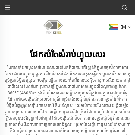
KM
ដែកសំរិດសំរាប់ហ្វុយសេរ
ដែកសេគ្លីបកាបូនសេរីដោយសារធាតុដែកគឺជាការអភិវឌ្ឍន៍ថ្មីក្នុងបច្ចេកវិទ្យាការពារ
ដែក ដោយបញ្ចូលគ្នានូវភាពរឹងមាំរបស់ដែក និងសារធាតុសេគ្លីបកាបូនសេរី។ សារធាតុ
ប្រើប្រាស់ថ្មីនេះត្រូវបានបង្កើតឡើងតាមរយៈដំណើរការសេគ្លីបកាបូនសេរីដោយកក់ក្តៅ
ជាពិសេស ដែលដែកត្រូវបានប្រើក្នុងសារធាតុដែករលាយក្នុងសីតុណ្ហភាពប្រហែល
860°F (460°C)។ ក្នុងដំណើរការនេះ សេគ្លីបកាបូនសេរីត្រូវបានភ្ជាប់គ្នាជាមួយផ្ទៃ
ដែក ដោយបង្កើតជាស្រទាប់ធាតុរ៉ែជាច្រើន ដែលផ្តល់នូវការការពារប្រឆាំងនឹងការ
បំផ្លិចបំផ្លាញពីសេគ្លីបកាបូនសេរី និងបរិស្ថាន។ ស្រទាប់ការពារដែលបានបង្កើតឡើង
រួមមានស្រទាប់សារធាតុដែក-សេគ្លីបកាបូនសេរីជាច្រើន ដែលបញ្ចប់ដោយស្រទាប់សេ
គ្លីបកាបូនសេរីសុទ្ធនៅខាងក្រៅ ដែលបង្កើតជាសំបកការពារសម្រូប់ផ្តល់នូវការការពារ
ប្រភេទរារាំង និងការការពារប្រភេទយកជំនួស។ ស្រទាប់សេគ្លីបកាបូនសេរីនៅខាងក្រៅ
នឹងបង្កើតជាស្រទាប់ការពារធម្មជាតិនៃសារធាតុសេគ្លីបកាបូនសេរីកាបូន៉ះត នៅ