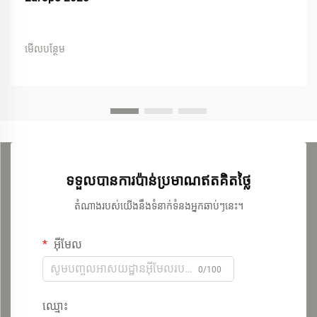
មើលបន្ថែម
ទទួលបានការប៉ាន់ប្រមាណឥតគិតថ្លៃ
តំណាងរបស់យើងនឹងទំនាក់ទំនងអ្នកឆាប់ៗនេះ។
អ៊ីមែល
0/100
ឈ្មោះ