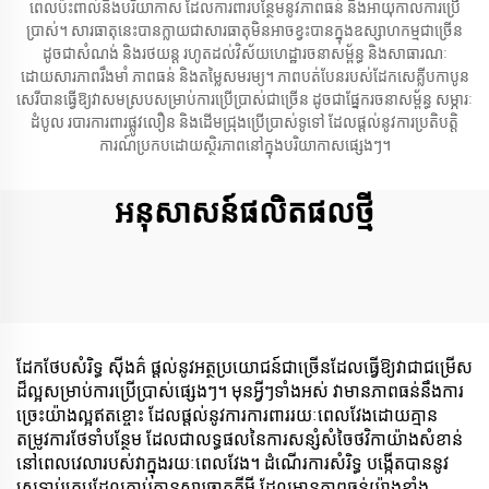
ពេលប៉ះពាល់នឹងបរិយាកាស ដែលការពារបន្ថែមនូវភាពធន់ និងអាយុកាលការប្រើ
ប្រាស់។ សារធាតុនេះបានក្លាយជាសារធាតុមិនអាចខ្វះបានក្នុងឧស្សាហកម្មជាច្រើន
ដូចជាសំណង់ និងរថយន្ត រហូតដល់វិស័យហេដ្ឋារចនាសម្ព័ន្ធ និងសាធារណៈ
ដោយសារភាពរឹងមាំ ភាពធន់ និងតម្លៃសមរម្យ។ ភាពបត់បែនរបស់ដែកសេគ្លីបកាបូន
សេរីបានធ្វើឱ្យវាសមស្របសម្រាប់ការប្រើប្រាស់ជាច្រើន ដូចជាផ្នែករចនាសម្ព័ន្ធ សម្ភារៈ
ដំបូល របារការពារផ្លូវលឿន និងដើមជ្រុងប្រើប្រាស់ទូទៅ ដែលផ្តល់នូវការប្រតិបត្តិ
ការណ៍ប្រកបដោយស្ថិរភាពនៅក្នុងបរិយាកាសផ្សេងៗ។
អនុសាសន៍ផលិតផលថ្មី
ដែកថែបសំរិទ្ធ​ ស៊ីងគ៌ ផ្តល់នូវអត្ថប្រយោជន៍ជាច្រើនដែលធ្វើឱ្យវាជាជម្រើស
ដ៏ល្អសម្រាប់ការប្រើប្រាស់ផ្សេងៗ។ មុនអ្វីៗទាំងអស់ វាមានភាពធន់នឹងការ
ច្រេះយ៉ាងល្អឥតខ្ចោះ ដែលផ្តល់នូវការការពាររយៈពេលវែងដោយគ្មាន
តម្រូវការថែទាំបន្ថែម ដែលជាលទ្ធផលនៃការសន្សំសំចៃថវិកាយ៉ាងសំខាន់
នៅពេលវេលារបស់វាក្នុងរយៈពេលវែង។ ដំណើរការសំរិទ្ធ​ បង្កើតបាននូវ
ស្រទាប់គ្របដែលភ្ជាប់គ្មានសារធាតុគីមី ដែលមានភាពធន់យ៉ាងខ្លាំង