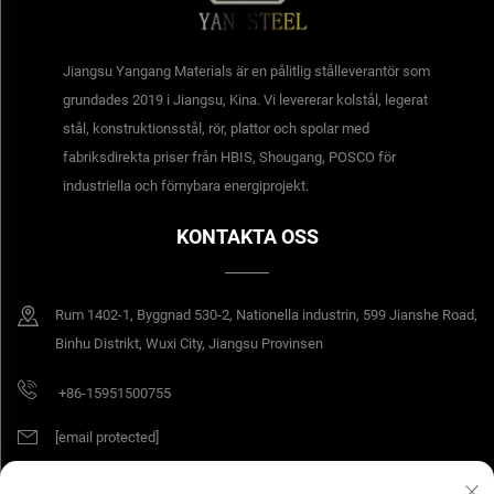
Jiangsu Yangang Materials är en pålitlig stålleverantör som
grundades 2019 i Jiangsu, Kina. Vi levererar kolstål, legerat
stål, konstruktionsstål, rör, plattor och spolar med
fabriksdirekta priser från HBIS, Shougang, POSCO för
industriella och förnybara energiprojekt.
KONTAKTA OSS
Rum 1402-1, Byggnad 530-2, Nationella industrin, 599 Jianshe Road,
Binhu Distrikt, Wuxi City, Jiangsu Provinsen
+86-15951500755
[email protected]