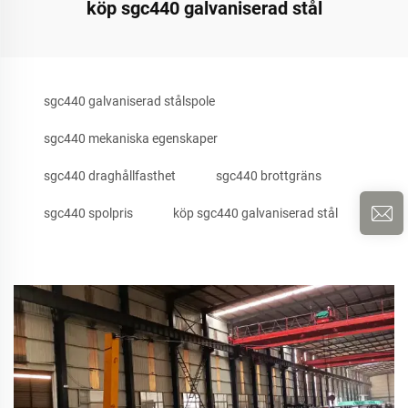
köp sgc440 galvaniserad stål
sgc440 galvaniserad stålspole
sgc440 mekaniska egenskaper
sgc440 draghållfasthet
sgc440 brottgräns
sgc440 spolpris
köp sgc440 galvaniserad stål