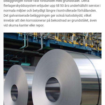
beläggningen förblir fast förbunden med grundstålet. Detta
flerlagerskyddssystem erbjuder upp till 50 års underhållsfri service i
normala miljöer och betydligt längre i kontrollerade förhållanden.
Det galvaniserade beläggningen ger också katodskydd, vilket
innebär att den korrosionerar på bekostnad av grundstålet, även
vid skurna kanter eller repor.