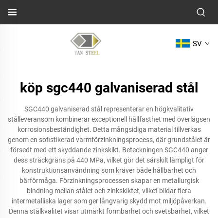
SV
köp sgc440 galvaniserad stål
SGC440 galvaniserad stål representerar en högkvalitativ
stålleveransom kombinerar exceptionell hållfasthet med överlägsen
korrosionsbeständighet. Detta mångsidiga material tillverkas
genom en sofistikerad varmförzinkningsprocess, där grundstålet är
försedt med ett skyddande zinkskikt. Beteckningen SGC440 anger
dess sträckgräns på 440 MPa, vilket gör det särskilt lämpligt för
konstruktionsanvändning som kräver både hållbarhet och
bärförmåga. Förzinkningsprocessen skapar en metallurgisk
bindning mellan stålet och zinkskiktet, vilket bildar flera
intermetalliska lager som ger långvarig skydd mot miljöpåverkan.
Denna stålkvalitet visar utmärkt formbarhet och svetsbarhet, vilket