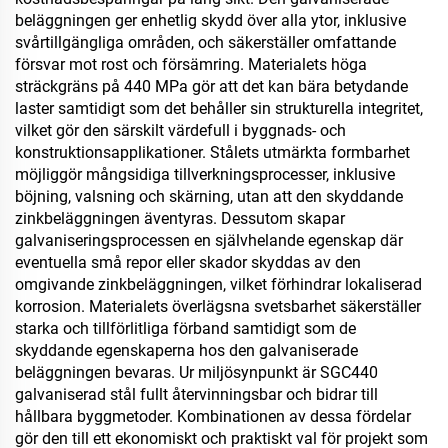
beläggningen ger enhetlig skydd över alla ytor, inklusive
svårtillgängliga områden, och säkerställer omfattande
försvar mot rost och försämring. Materialets höga
sträckgräns på 440 MPa gör att det kan bära betydande
laster samtidigt som det behåller sin strukturella integritet,
vilket gör den särskilt värdefull i byggnads- och
konstruktionsapplikationer. Stålets utmärkta formbarhet
möjliggör mångsidiga tillverkningsprocesser, inklusive
böjning, valsning och skärning, utan att den skyddande
zinkbeläggningen äventyras. Dessutom skapar
galvaniseringsprocessen en självhelande egenskap där
eventuella små repor eller skador skyddas av den
omgivande zinkbeläggningen, vilket förhindrar lokaliserad
korrosion. Materialets överlägsna svetsbarhet säkerställer
starka och tillförlitliga förband samtidigt som de
skyddande egenskaperna hos den galvaniserade
beläggningen bevaras. Ur miljösynpunkt är SGC440
galvaniserad stål fullt återvinningsbar och bidrar till
hållbara byggmetoder. Kombinationen av dessa fördelar
gör den till ett ekonomiskt och praktiskt val för projekt som