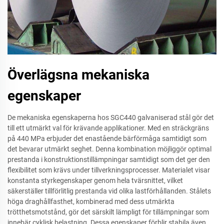
Överlägsna mekaniska
egenskaper
De mekaniska egenskaperna hos SGC440 galvaniserad stål gör det
till ett utmärkt val för krävande applikationer. Med en sträckgräns
på 440 MPa erbjuder det enastående bärförmåga samtidigt som
det bevarar utmärkt seghet. Denna kombination möjliggör optimal
prestanda i konstruktionstillämpningar samtidigt som det ger den
flexibilitet som krävs under tillverkningsprocesser. Materialet visar
konstanta styrkegenskaper genom hela tvärsnittet, vilket
säkerställer tillförlitlig prestanda vid olika lastförhållanden. Stålets
höga draghållfasthet, kombinerad med dess utmärkta
trötthetsmotstånd, gör det särskilt lämpligt för tillämpningar som
innebär cyklisk belastning. Dessa egenskaper förblir stabila även