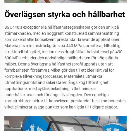
Överlägsen styrka och hållbarhet
SGC440:s exceptionella hållfasthetsegenskaper gör den unik på
ståmarknaden, med en noggrant konstruerad sammansättning
som säkerställer konsekvent prestanda i krävande applikationer.
Materialets minimisträckgräns på 440 MPa garanterar tillförlitlig
strukturell integritet, medan dess draghållfasthetsintervall på 490–
600 MPa erbjuder den nödvändiga hållbarheten för högspända
miljöer. Denna överlägsna hållfasthetsprofil uppnås utan att
formbarheten försämras, vilket gör den till ett idealiskt val för
komplexa tillverkningsprocesser. Materialets utmärkta
utmattningsmotstånd säkerställer långsiktig tillförlitlighet i
applikationer med cyklisk belastning, vilket minskar
underhållskraven och förlänger livslängden. Den enhetliga
kornstrukturen bidrar till konsekvent prestanda i hela komponenten,
vilket eliminerar svaga punkter som kan leda till tidigare skador.