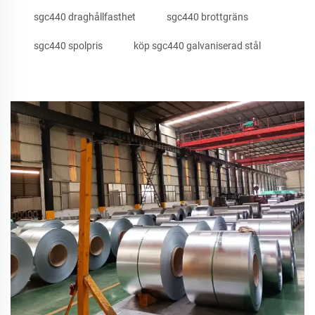
sgc440 draghållfasthet
sgc440 brottgräns
sgc440 spolpris
köp sgc440 galvaniserad stål