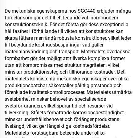
De mekaniska egenskaperna hos SGC440 erbjuder många
fördelar som gör det till ett ledande val inom modern
konstruktionsteknik. För det första gör dess exceptionella
hållfasthet i förhållande till vikten att konstruktörer kan
skapa lättare men ändå robusta konstruktioner, vilket leder
till betydande kostnadsbesparingar vad gäller
materialanvändning och transport. Materialets överlägsna
formbarhet gör det möjligt att tillverka komplexa former
utan att kompromissa med strukturintegriteten, vilket
minskar produktionssteg och tillhörande kostnader. Det
materialets konsistenta mekaniska egenskaper över olika
produktionsbatchar säkerställer pålitlig prestanda och
förenklade kvalitetskontrollprocesser. Materialets utmärkta
svetsbarhet minskar behovet av specialiserade
svetsförfaranden, vilket sparar tid och resurser vid
tillverkning. Stålets förbättrade korrosionsbeständighet
minskar underhållsbehovet och förlänger produktens
livslängd, vilket ger långsiktiga kostnadsfördelar.
Materialets förutsägbara beteende under olika