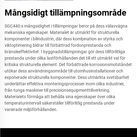
Mångsidigt tillämpningsområde
SGC440:s mångsidighet i tillämpningar beror på dess välavvägna
mekaniska egenskaper. Materialet är utmärkt för strukturella
komponenter i bilindustrin, där dess kombination av styrka och
viktoptimering bidrar till förbättrad fordonprestanda och
bränsleeffektivitet. I byggnadstillämpningar gör dess tillförlitliga
prestanda under olika lastförhållanden det till ett utmärkt val för
kritiska strukturella element. Det förbättrade korrosionsmotståndet
utökar dess användningsområde till utomhusinstallationer och
exponerade strukturella komponenter. Dess utmärkta svetsbarhet
underlättar effektiva monteringsprocesser inom olika industrier,
från tunga maskiner till precisionsequipmenttillverkning.
Materialets förmåga att behålla sina egenskaper över olika
temperaturintervall säkerställer tillförlitlig prestanda under
varierade miljöförhållanden.