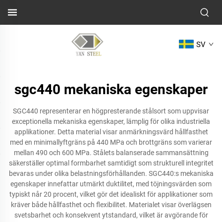
SV
sgc440 mekaniska egenskaper
SGC440 representerar en högpresterande stålsort som uppvisar
exceptionella mekaniska egenskaper, lämplig för olika industriella
applikationer. Detta material visar anmärkningsvärd hållfasthet
med en minimallyftgräns på 440 MPa och brottgräns som varierar
mellan 490 och 600 MPa. Stålets balanserade sammansättning
säkerställer optimal formbarhet samtidigt som strukturell integritet
bevaras under olika belastningsförhållanden. SGC440:s mekaniska
egenskaper innefattar utmärkt duktilitet, med töjningsvärden som
typiskt når 20 procent, vilket gör det idealiskt för applikationer som
kräver både hållfasthet och flexibilitet. Materialet visar överlägsen
svetsbarhet och konsekvent ytstandard, vilket är avgörande för