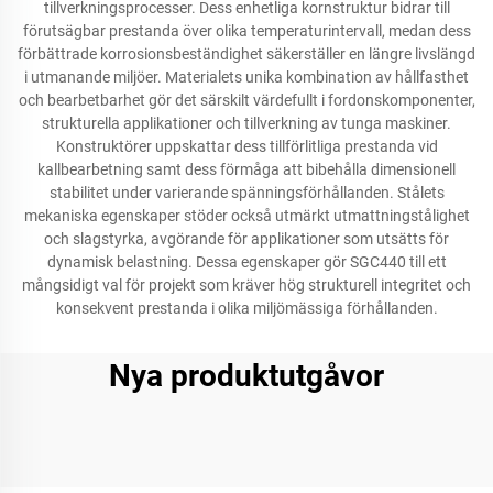
tillverkningsprocesser. Dess enhetliga kornstruktur bidrar till
förutsägbar prestanda över olika temperaturintervall, medan dess
förbättrade korrosionsbeständighet säkerställer en längre livslängd
i utmanande miljöer. Materialets unika kombination av hållfasthet
och bearbetbarhet gör det särskilt värdefullt i fordonskomponenter,
strukturella applikationer och tillverkning av tunga maskiner.
Konstruktörer uppskattar dess tillförlitliga prestanda vid
kallbearbetning samt dess förmåga att bibehålla dimensionell
stabilitet under varierande spänningsförhållanden. Stålets
mekaniska egenskaper stöder också utmärkt utmattningstålighet
och slagstyrka, avgörande för applikationer som utsätts för
dynamisk belastning. Dessa egenskaper gör SGC440 till ett
mångsidigt val för projekt som kräver hög strukturell integritet och
konsekvent prestanda i olika miljömässiga förhållanden.
Nya produktutgåvor