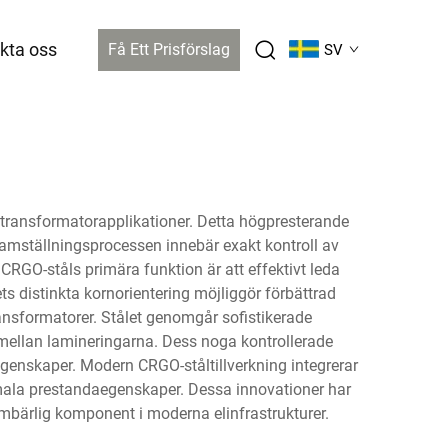
kta oss
Få Ett Prisförslag
SV
ör transformatorapplikationer. Detta högpresterande
ramställningsprocessen innebär exakt kontroll av
GO-ståls primära funktion är att effektivt leda
ets distinkta kornorientering möjliggör förbättrad
transformatorer. Stålet genomgår sofistikerade
 mellan lamineringarna. Dess noga kontrollerade
 egenskaper. Modern CRGO-ståltillverkning integrerar
mala prestandaegenskaper. Dessa innovationer har
 oumbärlig komponent i moderna elinfrastrukturer.