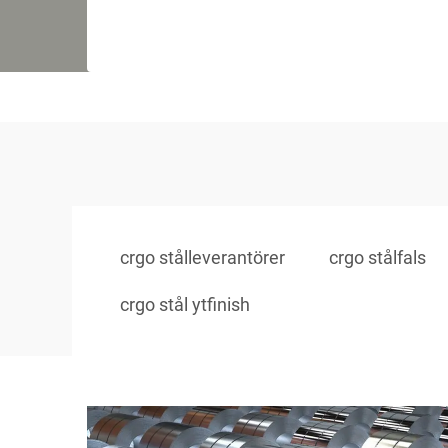
crgo stålleverantörer
crgo stålfals
crgo stål ytfinish