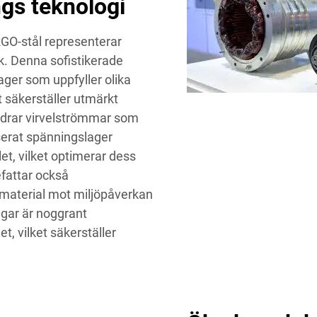
gs teknologi
GO-stål representerar
k. Denna sofistikerade
ger som uppfyller olika
t säkerställer utmärkt
indrar virvelströmmar som
aliserat spänningslager
et, vilket optimerar dess
fattar också
material mot miljöpåverkan
ngar är noggrant
t, vilket säkerställer