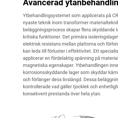
Avancerad ytanbehandlin
Ytbehandlingsystemet som applicerats på CR
nyaste teknik inom transformer materialtekni
beläggningsprocess skapar flera skyddande la
kritiska funktioner. Det primära isoleringslage
elektrisk resistans mellan plattorna och förh
kan leda till förluster i effektivitet. Ett speci
applicerar en fördelaktig spänning på material
magnetiska egenskaper. Ytbehandlingen inne
korrosionsskyddande lager som skyddar kärn
och förlänger dess livslängd. Dessa beläggni
kontrollerade vad gäller tjocklek och enhetlighe
konsekvent prestanda över hela ytan.