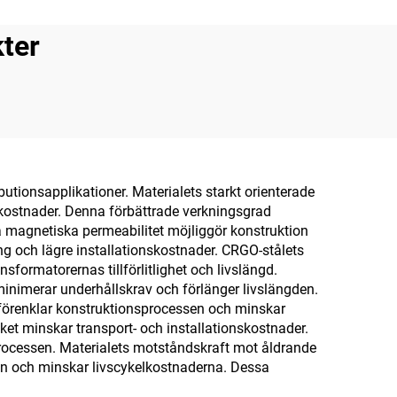
ter
butionsapplikationer. Materialets starkt orienterade
ftkostnader. Denna förbättrade verkningsgrad
na magnetiska permeabilitet möjliggör konstruktion
g och lägre installationskostnader. CRGO-stålets
nsformatorernas tillförlitlighet och livslängd.
minimerar underhållskrav och förlänger livslängden.
förenklar konstruktionsprocessen och minskar
ilket minskar transport- och installationskostnader.
sprocessen. Materialets motståndskraft mot åldrande
ten och minskar livscykelkostnaderna. Dessa