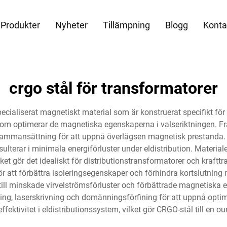
Produkter
Nyheter
Tillämpning
Blogg
Konta
crgo stål för transformatorer
specialiserat magnetiskt material som är konstruerat specifikt f
er som optimerar de magnetiska egenskaperna i valseriktningen. F
mmansättning för att uppnå överlägsen magnetisk prestanda. CR
sulterar i minimala energiförluster under eldistribution. Material
ket gör det idealiskt för distributionstransformatorer och kraft
r att förbättra isoleringsegenskaper och förhindra kortslutning
r till minskade virvelströmsförluster och förbättrade magnetiska
g, laserskrivning och domänningsförfining för att uppnå opti
effektivitet i eldistributionssystem, vilket gör CRGO-stål till en