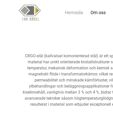
Hemsida
Om oss
CRGO-stål (kallvalsat kornorienterad stål) är ett 
material har unikt orienterade kristallstruktur
temperatur, mekanisk deformation och kemisk sa
magnetiskt flöde i transformatorkärnor, vilket re
permeabilitet och minskade kärnförluster, vil
ytbehandlingar och beläggningsapplikationer fö
kiselinnehåll, vanligtvis mellan 3 % och 4 %, bidra
avancerade tekniker såsom högtemperaturglödgnin
resulterat i material som erbjuder exceptionell 