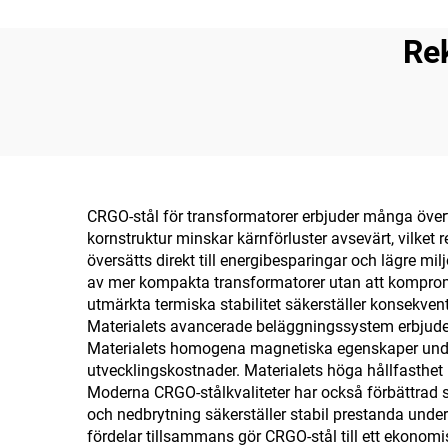
Re
CRGO-stål för transformatorer erbjuder många övertyg
kornstruktur minskar kärnförluster avsevärt, vilket
översätts direkt till energibesparingar och lägre m
av mer kompakta transformatorer utan att kompromi
utmärkta termiska stabilitet säkerställer konsekvent 
Materialets avancerade beläggningssystem erbjuder 
Materialets homogena magnetiska egenskaper underl
utvecklingskostnader. Materialets höga hållfasthet i 
Moderna CRGO-stålkvaliteter har också förbättrad st
och nedbrytning säkerställer stabil prestanda unde
fördelar tillsammans gör CRGO-stål till ett ekonomis