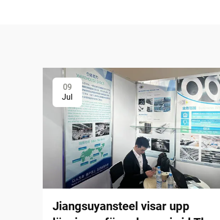
09
Jul
Jiangsuyansteel visar upp