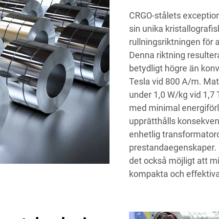
CRGO-stålets exceptio
sin unika kristallografis
rullningsriktningen fö
Denna riktning resulte
betydligt högre än konve
Tesla vid 800 A/m. Mate
under 1,0 W/kg vid 1,7 
med minimal energiför
upprätthålls konsekvent
enhetlig transformator
prestandaegenskaper. 
det också möjligt att mi
kompakta och effektiva