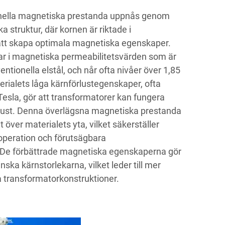
nella magnetiska prestanda uppnås genom
ka struktur, där kornen är riktade i
r att skapa optimala magnetiska egenskaper.
rar i magnetiska permeabilitetsvärden som är
ntionella elstål, och når ofta nivåer över 1,85
rialets låga kärnförlustegenskaper, ofta
Tesla, gör att transformatorer kan fungera
lust. Denna överlägsna magnetiska prestanda
 över materialets yta, vilket säkerställer
operation och förutsägbara
De förbättrade magnetiska egenskaperna gör
nska kärnstorlekarna, vilket leder till mer
 transformatorkonstruktioner.