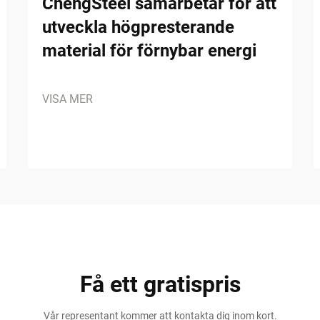
ChengSteel samarbetar för att
utveckla högpresterande
material för förnybar energi
VISA MER
Få ett gratispris
Vår representant kommer att kontakta dig inom kort.