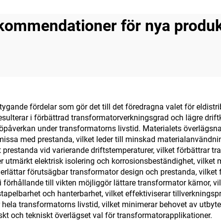
kommendationer för nya produk
ande fördelar som gör det till det föredragna valet för eldistri
 resulterar i förbättrad transformatorverkningsgrad och lägre dri
iljöpåverkan under transformatorns livstid. Materialets överlägs
ssa med prestanda, vilket leder till minskad materialanvändnin
prestanda vid varierande driftstemperaturer, vilket förbättrar tra
utmärkt elektrisk isolering och korrosionsbeständighet, vilket 
ättar förutsägbar transformator design och prestanda, vilket 
förhållande till vikten möjliggör lättare transformator kärnor, v
apelbarhet och hanterbarhet, vilket effektiviserar tillverkning
r hela transformatorns livstid, vilket minimerar behovet av utby
kt och tekniskt överlägset val för transformatorapplikationer.