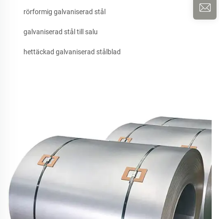
rörformig galvaniserad stål
galvaniserad stål till salu
hettäckad galvaniserad stålblad