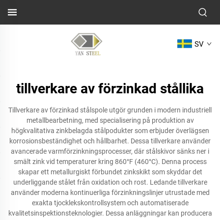
SV
tillverkare av förzinkad stållika
Tillverkare av förzinkad stålspole utgör grunden i modern industriell
metallbearbetning, med specialisering på produktion av
högkvalitativa zinkbelagda stålpodukter som erbjuder överlägsen
korrosionsbeständighet och hållbarhet. Dessa tillverkare använder
avancerade varmförzinkningsprocesser, där stålskivor sänks ner i
smält zink vid temperaturer kring 860°F (460°C). Denna process
skapar ett metallurgiskt förbundet zinkskikt som skyddar det
underliggande stålet från oxidation och rost. Ledande tillverkare
använder moderna kontinuerliga förzinkningslinjer utrustade med
exakta tjocklekskontrollsystem och automatiserade
kvalitetsinspektionsteknologier. Dessa anläggningar kan producera