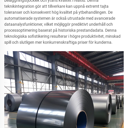
beläggningstjocklek och ytans kvalitet i realtid. Denna
teknikintegration gör att tillverkare kan uppnå extremt tajta
toleranser och konsekvent hög kvalitet på ytbehandlingen. De
automatiserade systemen är också utrustade med avancerade
dataanalysfunktioner, vilket möjliggör prediktivt underhåll och
processoptimering baserat på historiska prestandadata. Denna
teknologiska sofistikering resulterar i högre produktivitet, minskad
spill och slutligen mer konkurrenskraftiga priser för kunderna.