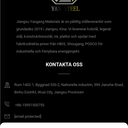
Jiangsu Yangang Materials är en pålitlig stålleverantör som
grundades 2019 i Jiangsu, Kina. Vi levererar kolstål, legerat
stål, konstruktionsstål, rör, plattor och spolar med
fabriksdirekta priser från HBIS, Shougang, POSCO för
industriella och förnybara energiprojekt.
KONTAKTA OSS
Rum 1402-1, Byggnad 530-2, Nationella industrin, 599 Jianshe Road,
Binhu Distrikt, Wuxi City, Jiangsu Provinsen
+86-15951500755
[email protected]