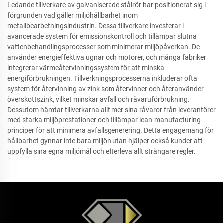
Ledande tillverkare av galvaniserade stålrör har positionerat sig i
förgrunden vad gäller miljöhållbarhet inom
metallbearbetningsindustrin. Dessa tillverkare investerar i
avancerade system för emissionskontroll och tillämpar slutna
vattenbehandlingsprocesser som minimerar miljöpåverkan. De
använder energieffektiva ugnar och motorer, och många fabriker
integrerar värmeåtervinningssystem för att minska
energiförbrukningen. Tillverkningsprocesserna inkluderar ofta
system för återvinning av zink som återvinner och återanvänder
överskottszink, vilket minskar avfall och råvaruförbrukning.
Dessutom hämtar tillverkarna allt mer sina råvaror från leverantörer
med starka miljöprestationer och tillämpar lean-manufacturing-
principer för att minimera avfallsgenerering. Detta engagemang för
hållbarhet gynnar inte bara miljön utan hjälper också kunder att
uppfylla sina egna miljömål och efterleva allt strängare regler.