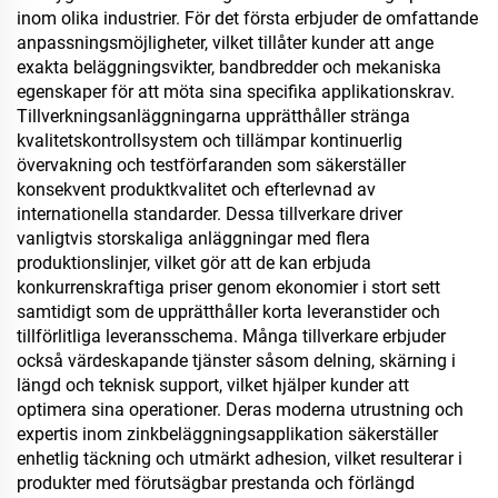
inom olika industrier. För det första erbjuder de omfattande
anpassningsmöjligheter, vilket tillåter kunder att ange
exakta beläggningsvikter, bandbredder och mekaniska
egenskaper för att möta sina specifika applikationskrav.
Tillverkningsanläggningarna upprätthåller stränga
kvalitetskontrollsystem och tillämpar kontinuerlig
övervakning och testförfaranden som säkerställer
konsekvent produktkvalitet och efterlevnad av
internationella standarder. Dessa tillverkare driver
vanligtvis storskaliga anläggningar med flera
produktionslinjer, vilket gör att de kan erbjuda
konkurrenskraftiga priser genom ekonomier i stort sett
samtidigt som de upprätthåller korta leveranstider och
tillförlitliga leveransschema. Många tillverkare erbjuder
också värdeskapande tjänster såsom delning, skärning i
längd och teknisk support, vilket hjälper kunder att
optimera sina operationer. Deras moderna utrustning och
expertis inom zinkbeläggningsapplikation säkerställer
enhetlig täckning och utmärkt adhesion, vilket resulterar i
produkter med förutsägbar prestanda och förlängd