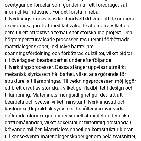
övertygande fördelar som gör dem till ett föredraget val
inom olika industrier. För det första innebär
tillverkningsprocessens kostnadseffektivitet att de är mera
ekonomiska jämfört med kallvalsade alternativ, vilket gör
dem till ett attraktivt alternativ för storskaliga projekt. Den
högtemperaturvalsade processen resulterar i förbättrade
materialegenskaper, inklusive bättre inre
spänningsfördelning och förbättrad duktilitet, vilket bidrar
till överlägsen bearbetbarhet under efterföljande
tillverkningsprocesser. Dessa stänger uppvisar utmärkt
mekanisk styrka och hållbarhet, vilket är avgörande för
strukturella tillämpningar. Tillverkningsprocessen möjliggör
ett brett urval av storlekar, vilket ger flexibilitet i design och
tillämpning. Materialets mångsidlighet gör det lätt att
bearbeta och svetsa, vilket minskar tillverkningstid och
kostnader. Ur praktisk synvinkel behåller varmvalsade
stålrunda stänger god dimensionell stabilitet under olika
driftförhållanden, vilket säkerställer tillförlitlig prestanda i
krävande miljöer. Materialets enhetliga kornstruktur bidrar
till konsekventa materialegenskaper genom hela tvärsnittet,