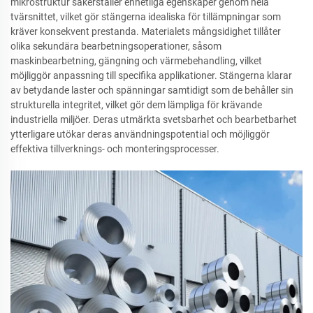
mikrostruktur säkerställer enhetliga egenskaper genom hela
tvärsnittet, vilket gör stängerna idealiska för tillämpningar som
kräver konsekvent prestanda. Materialets mångsidighet tillåter
olika sekundära bearbetningsoperationer, såsom
maskinbearbetning, gängning och värmebehandling, vilket
möjliggör anpassning till specifika applikationer. Stängerna klarar
av betydande laster och spänningar samtidigt som de behåller sin
strukturella integritet, vilket gör dem lämpliga för krävande
industriella miljöer. Deras utmärkta svetsbarhet och bearbetbarhet
ytterligare utökar deras användningspotential och möjliggör
effektiva tillverknings- och monteringsprocesser.