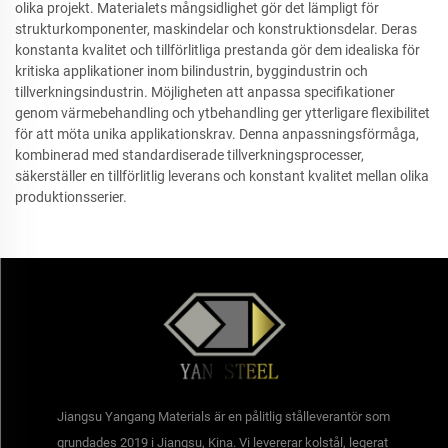
olika projekt. Materialets mångsidlighet gör det lämpligt för
strukturkomponenter, maskindelar och konstruktionsdelar. Deras
konstanta kvalitet och tillförlitliga prestanda gör dem idealiska för
kritiska applikationer inom bilindustrin, byggindustrin och
tillverkningsindustrin. Möjligheten att anpassa specifikationer
genom värmebehandling och ytbehandling ger ytterligare flexibilitet
för att möta unika applikationskrav. Denna anpassningsförmåga,
kombinerad med standardiserade tillverkningsprocesser,
säkerställer en tillförlitlig leverans och konstant kvalitet mellan olika
produktionsserier.
Jiangsu Yangang Materials är en pålitlig stålleverantör som
grundades 2019 i Jiangsu, Kina. Vi levererar kolstål, legerat