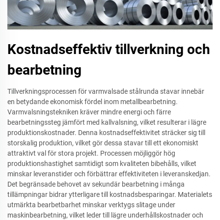
Kostnadseffektiv tillverkning och
bearbetning
Tillverkningsprocessen för varmvalsade stålrunda stavar innebär
en betydande ekonomisk fördel inom metallbearbetning.
Varmvalsningstekniken kräver mindre energi och färre
bearbetningssteg jämfört med kallvalsning, vilket resulterar i lägre
produktionskostnader. Denna kostnadseffektivitet sträcker sig till
storskalig produktion, vilket gör dessa stavar till ett ekonomiskt
attraktivt val för stora projekt. Processen möjliggör hög
produktionshastighet samtidigt som kvaliteten bibehålls, vilket
minskar leveranstider och förbättrar effektiviteten i leveranskedjan.
Det begränsade behovet av sekundär bearbetning i många
tillämpningar bidrar ytterligare till kostnadsbesparingar. Materialets
utmärkta bearbetbarhet minskar verktygs slitage under
maskinbearbetning, vilket leder till lägre underhållskostnader och