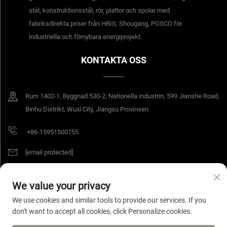
stål, konstruktionsstål, rör, plattor och spolar med
fabriksdirekta priser från HBIS, Shougang, POSCO för
industriella och förnybara energiprojekt.
KONTAKTA OSS
Rum 1402-1, Byggnad 530-2, Nationella industrin, 599 Jianshe Road,
Binhu Distrikt, Wuxi City, Jiangsu Provinsen
+86-15951500755
[email protected]
We value your privacy
Copyright © 2025 Jiangsu Yangang Materials Co., Ltd. All rättigheter
We use cookies and similar tools to provide our services. If you
förbehållna.
Integritetspolicy
don't want to accept all cookies, click Personalize cookies.