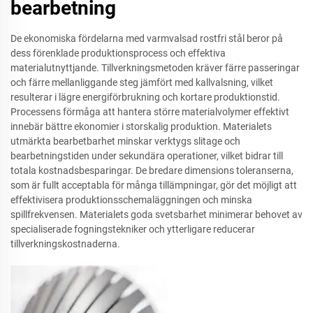
bearbetning
De ekonomiska fördelarna med varmvalsad rostfri stål beror på
dess förenklade produktionsprocess och effektiva
materialutnyttjande. Tillverkningsmetoden kräver färre passeringar
och färre mellanliggande steg jämfört med kallvalsning, vilket
resulterar i lägre energiförbrukning och kortare produktionstid.
Processens förmåga att hantera större materialvolymer effektivt
innebär bättre ekonomier i storskalig produktion. Materialets
utmärkta bearbetbarhet minskar verktygs slitage och
bearbetningstiden under sekundära operationer, vilket bidrar till
totala kostnadsbesparingar. De bredare dimensions toleranserna,
som är fullt acceptabla för många tillämpningar, gör det möjligt att
effektivisera produktionsschemaläggningen och minska
spillfrekvensen. Materialets goda svetsbarhet minimerar behovet av
specialiserade fogningstekniker och ytterligare reducerar
tillverkningskostnaderna.