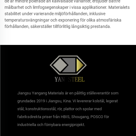
de är mindre polerade än kallvalsade varianter, erbjuder bättre
målbarhet och limfogsegenskaper i vissa applikationer. Materialets
stabilitet under varierande miljöförhållanden, inklusive
temperatursvängningar och exponering för olika atmosfäriska
förhållanden, säkerställer tillförlitlig långsiktig prestanda.
Jiangsu Yangang Materials är en pålitlig stålleverantör som
grundades 2019 i Jiangsu, Kina. Vi levererar kolstål, legerat
stål, konstruktionsstål, rör, plattor och spolar med
fabriksdirekta priser från HBIS, Shougang, POSCO för
industriella och förnybara energiprojekt.