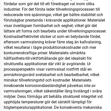
fördelar som gör det till ett föredraget val inom olika
industrier. För det första leder tillverkningsprocessen till
reducerade inre spänningar, vilket ger bättre stabilitet och
förutsägbar prestanda i krävande applikationer. Materialet
visar överlägsen formbarhet och seghet, vilket gör det
lättare att forma och bearbeta under tillverkningsprocesser.
Kostnadseffektivitet sticker ut som en betydande fördel,
eftersom varmvalsning kräver färre steg än kallvalsning,
vilket resulterar i lägre produktionskostnader och mer
konkurrenskraftiga priser. Materialets utmärkta
hållfasthets-till-viktförhållande gör det idealiskt för
strukturella applikationer där vikt är avgörande. Ur
processperspektiv visar varmvalsat rostfritt stål en
anmärkningsvärd svetsbarhet och bearbetbarhet, vilket
minskar tillverkningstid och kostnader. Materialets
inneboende korrosionsbeständighet påverkas inte av
varmvalsningen, vilket säkerställer lång livslängd i svåra
miljöer. Dess förmåga att behålla strukturell integritet vid
upphöjda temperaturer gör det särskilt lämpligt för
högtemperaturapplikationer. De konsekventa mekaniska