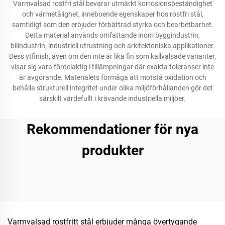
Varmvalsad rostfri stål bevarar utmärkt korrosionsbeständighet
och värmetålighet, inneboende egenskaper hos rostfri stål,
samtidigt som den erbjuder förbättrad styrka och bearbetbarhet.
Detta material används omfattande inom byggindustrin,
bilindustrin, industriell utrustning och arkitektoniska applikationer.
Dess ytfinish, även om den inte är lika fin som kallvalsade varianter,
visar sig vara fördelaktig i tillämpningar där exakta toleranser inte
är avgörande. Materialets förmåga att motstå oxidation och
behålla strukturell integritet under olika miljöförhållanden gör det
särskilt värdefullt i krävande industriella miljöer.
Rekommendationer för nya
produkter
Varmvalsad rostfritt stål erbjuder många övertygande