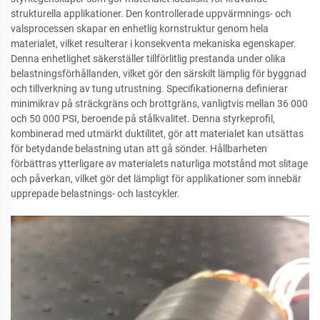
strukturella applikationer. Den kontrollerade uppvärmnings- och
valsprocessen skapar en enhetlig kornstruktur genom hela
materialet, vilket resulterar i konsekventa mekaniska egenskaper.
Denna enhetlighet säkerställer tillförlitlig prestanda under olika
belastningsförhållanden, vilket gör den särskilt lämplig för byggnad
och tillverkning av tung utrustning. Specifikationerna definierar
minimikrav på sträckgräns och brottgräns, vanligtvis mellan 36 000
och 50 000 PSI, beroende på stålkvalitet. Denna styrkeprofil,
kombinerad med utmärkt duktilitet, gör att materialet kan utsättas
för betydande belastning utan att gå sönder. Hållbarheten
förbättras ytterligare av materialets naturliga motstånd mot slitage
och påverkan, vilket gör det lämpligt för applikationer som innebär
upprepade belastnings- och lastcykler.