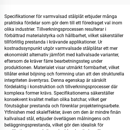
Specifikationer för varmvalsad stålplåt erbjuder många
praktiska fördelar som gör dem till ett föredraget val inom
olika industrier. Tillverkningsprocessen resulterar i
förbättrad materialstyrka och hållbarhet, vilket säkerställer
tillförlitlig prestanda i krävande applikationer. Ur
kostnadssynpunkt utgör varmvalsade stålplåtar ett mer
ekonomiskt alternativ jämfört med kallvalsade varianter,
eftersom de kräver färre bearbetningssteg under
produktionen. Materialet visar utmärkt formbarhet, vilket
tillåter enkel böjning och formning utan att den strukturella
integriteten äventyras. Denna egenskap är särskilt
fördelaktig i konstruktion och tillverkningsprocesser där
komplexa former krävs. Specifikationerna säkerställer
konsekvent kvalitet mellan olika batchar, vilket ger
förutsägbar prestanda och förenklar projekteringsarbete.
Ytfinishen med skaleffekter, även om den är mindre finän
kallvalsad stål, erbjuder överlägsen målningens och
beläggningsprestanda, vilket gör den idealisk för