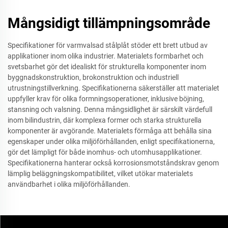
Mångsidigt tillämpningsområde
Specifikationer för varmvalsad stålplåt stöder ett brett utbud av
applikationer inom olika industrier. Materialets formbarhet och
svetsbarhet gör det idealiskt för strukturella komponenter inom
byggnadskonstruktion, brokonstruktion och industriell
utrustningstillverkning. Specifikationerna säkerställer att materialet
uppfyller krav för olika formningsoperationer, inklusive böjning,
stansning och valsning. Denna mångsidlighet är särskilt värdefull
inom bilindustrin, där komplexa former och starka strukturella
komponenter är avgörande. Materialets förmåga att behålla sina
egenskaper under olika miljöförhållanden, enligt specifikationerna,
gör det lämpligt för både inomhus- och utomhusapplikationer.
Specifikationerna hanterar också korrosionsmotståndskrav genom
lämplig beläggningskompatibilitet, vilket utökar materialets
användbarhet i olika miljöförhållanden.