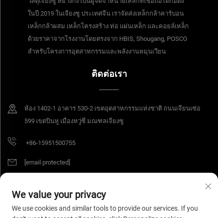
วัสดุเจียงซู หยางกัง เป็นผู้จัดจำหน่ายเหล็กที่เชื่อถือได้ก่อตั้ง
ในปี 2019 ในเจียงซู ประเทศจีน เราจัดส่งเหล็กกล้าคาร์บอน
เหล็กกล้าผสม เหล็กโครงสร้าง ท่อ แผ่นเหล็ก และคอยล์เหล็ก
ด้วยราคาจากโรงงานโดยตรงจาก HBIS, Shougang, POSCO
สำหรับโครงการอุตสาหกรรมและพลังงานหมุนเวียน
ติดต่อเรา
ห้อง 1402-1 อาคาร 530-2 เขตอุตสาหกรรมแห่งชาติ ถนนเจียนเซ่อ
599 เขตปินหู เมืองหวู่ซี มณฑลเจียงซู
+86-15951500755
[email protected]
We value your privacy
สงวนลิขสิทธิ์ © 2025 บริษัท Jiangsu Yangang Materials จำกัด สงวนสิทธิ์ทุก
We use cookies and similar tools to provide our services. If you
ประการ
นโยบายความเป็นส่วนตัว