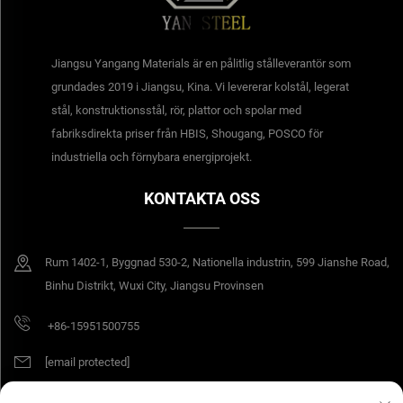
Jiangsu Yangang Materials är en pålitlig stålleverantör som
grundades 2019 i Jiangsu, Kina. Vi levererar kolstål, legerat
stål, konstruktionsstål, rör, plattor och spolar med
fabriksdirekta priser från HBIS, Shougang, POSCO för
industriella och förnybara energiprojekt.
KONTAKTA OSS
Rum 1402-1, Byggnad 530-2, Nationella industrin, 599 Jianshe Road,
Binhu Distrikt, Wuxi City, Jiangsu Provinsen
+86-15951500755
[email protected]