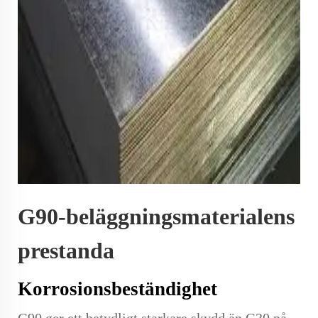
G90-beläggningsmaterialens
prestanda
Korrosionsbeständighet
G90 ger ett betydligt starkare skydd än G30 på