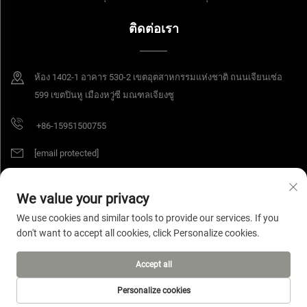
ติดต่อเรา
ห้อง 1402-1 อาคาร 530-2 เขตอุตสาหกรรมแห่งชาติ ถนนเจียนเซ่อ
599 เขตปินหู เมืองหวู่ซี มณฑลเจียงซู
+86-15951500755
[email protected]
We value your privacy
สงวนลิขสิทธิ์ © 2025 บริษัท Jiangsu Yangang Materials จำกัด สงวนสิทธิ์ทุก
We use cookies and similar tools to provide our services. If you
ประการ
นโยบายความเป็นส่วนตัว
don't want to accept all cookies, click Personalize cookies.
Accept all
Personalize cookies