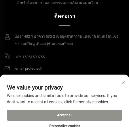
สำหรับโครงการอุตสาหกรรมและพลังงานหมุนเวียน
ติดต่อเรา
ห้อง 1402-1 อาคาร 530-2 เขตอุตสาหกรรมแห่งชาติ ถนนเจียนเซ่อ
599 เขตปินหู เมืองหวู่ซี มณฑลเจียงซู
+86-15951500755
[email protected]
We value your privacy
สงวนลิขสิทธิ์ © 2025 บริษัท Jiangsu Yangang Materials จำกัด สงวนสิทธิ์ทุก
We use cookies and similar tools to provide our services. If you
ประการ
นโยบายความเป็นส่วนตัว
don't want to accept all cookies, click Personalize cookies.
Accept all
Personalize cookies