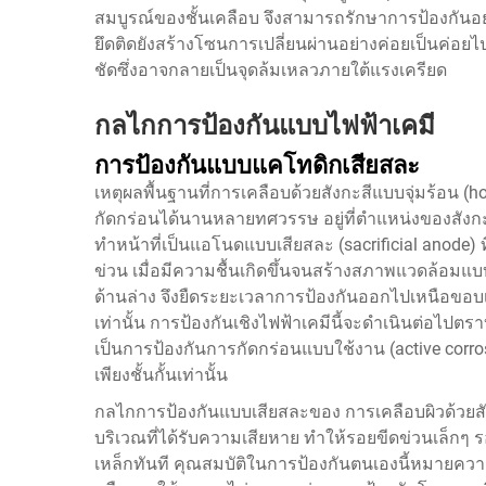
สมบูรณ์ของชั้นเคลือบ จึงสามารถรักษาการป้องกันอ
ยึดติดยังสร้างโซนการเปลี่ยนผ่านอย่างค่อยเป็นค่อยไป
ชัดซึ่งอาจกลายเป็นจุดล้มเหลวภายใต้แรงเครียด
กลไกการป้องกันแบบไฟฟ้าเคมี
การป้องกันแบบแคโทดิกเสียสละ
เหตุผลพื้นฐานที่การเคลือบด้วยสังกะสีแบบจุ่มร้อน (
กัดกร่อนได้นานหลายทศวรรษ อยู่ที่ตำแหน่งของสังกะสี
ทำหน้าที่เป็นแอโนดแบบเสียสละ (sacrificial anode) ท
ข่วน เมื่อมีความชื้นเกิดขึ้นจนสร้างสภาพแวดล้อมแบบอ
ด้านล่าง จึงยืดระยะเวลาการป้องกันออกไปเหนือขอบเ
เท่านั้น การป้องกันเชิงไฟฟ้าเคมีนี้จะดำเนินต่อไปตรา
เป็นการป้องกันการกัดกร่อนแบบใช้งาน (active corro
เพียงชั้นกั้นเท่านั้น
กลไกการป้องกันแบบเสียสละของ
การเคลือบผิวด้วยส
บริเวณที่ได้รับความเสียหาย ทำให้รอยขีดข่วนเล็กๆ รอ
เหล็กทันที คุณสมบัติในการป้องกันตนเองนี้หมายความ