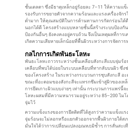
ชั้นเดลตา ซึ่งมีธาตุเหล็กอยู่ร้อยละ 7–11 ให้ความ
รองรับการขยายตัวจากความร้อนและแรงเครื่องจักรได้
ต่ำมาก ให้คุณสมบัติในการต้านทานการกัดกร่อนได้ดีเยี
นอกได้ดี โครงสร้างแบบหลายชั้นนี้สร้างระบบป้องกัน
ป้องกันอื่นๆ ยังคงคงอยู่ครบถ้วน จึงเป็นเหตุผลที่กา
เกิดความเสียหายเล็กน้อยที่พื้นผิวระหว่างการจัดการ
กลไกการเกิดพันธะโลหะ
พันธะโลหะถาวรระหว่างชั้นเคลือบสังกะสีแบบจุ่มร้อ
เคลือบที่พบได้บ่อยในระบบเคลือบที่ทากลับบนผิว ซึ่ง
ของโครงสร้าง ในระหว่างกระบวนการชุบสังกะสี อะ
ขณะที่อะตอมของสังกะสีจะแทรกซึมเข้าสู่ผิวของเหล็ก
การยึดเกาะผิวแบบง่ายๆ เท่านั้น กระบวนการแพร่นี้จ
โลหะผสมที่มีความหนารวมอยู่ระหว่าง 85–200 ไมโค
จุ่มไว้
ความแข็งแรงของการยึดติดที่ได้สูงกว่าความแข็งแร
จุ่มร้อนจะไม่ลอกหรือแยกตัวออกจากพื้นผิวภายใต้ส
มั่นใจได้ว่าการเปลี่ยนแปลงอุณหภูมิซ้ำๆ การสั่น