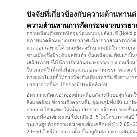
ปัจจัยที่เกี่ยวข้องกับความต้านทา
ความต้านทานการกัดกร่อนจากบรรยา
การเคลือบด้วยเทคนิคจุ่มร้อนแบบชุบสังกะสี (Hot d
สภาพแวดล้อมทางบรรยากาศ เนื่องจากสามารถก่อตัวเป็น
แวดล้อมเฉพาะได้ ขณะยังคงรักษาสมบัติในการเป็นเก
ชานเมืองซึ่งมีระดับมลพิษต่ำ ชั้นเคลือบจะพัฒนาเป็นชั
เสถียรภาพ ซึ่งให้การป้องกันระยะยาวอย่างยอดเยี
ในขณะที่ในพื้นที่เมืองและเขตอุตสาหกรรม จะส่งเสริม
ต่างออกไปแต่ก็ให้การป้องกันเทียบเท่ากัน ซึ่งส
บรรยากาศอื่นๆ ได้อย่างมีประสิทธิภาพ
อัตราการกัดกร่อนของชั้นเคลือบสังกะสีแบบจุ่มร้อ
สิ่งแวดล้อม ซึ่งรวมถึงความชื้น อุณหภูมิที่เปลี่ย
จากการวิจัยแสดงให้เห็นว่าอัตราการสึกหรอของชั้น
ชนบทที่ค่อนข้างสงบ ไปจนถึง 2–5 ไมโครเมตรต่อปี 
รุนแรงสูง ด้วยความหนาของชั้นเคลือบทั่วไปที่ 85–2
20–50 ปี หรือมากกว่านั้น ขึ้นอยู่กับสภาวะการสัม