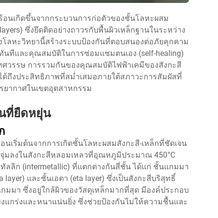
ุ่มร้อนเกิดขึ้นจากกระบวนการก่อตัวของชั้นโลหะผสม
y layers) ซึ่งยึดติดอย่างถาวรกับพื้นผิวเหล็กฐานในระหว่าง
างโลหะวิทยานี้สร้างระบบป้องกันที่ตอบสนองต่อภัยคุกคาม
ันทันทีและคุณสมบัติในการซ่อมแซมตนเอง (self-healing)
ยทศวรรษ การรวมกันของคุณสมบัติไฟฟ้าเคมีของสังกะสี
ได้ถึงประสิทธิภาพที่สม่ำเสมอภายใต้สภาวะการสัมผัสที่
รรยากาศในเขตอุตสาหกรรม
่ยืดหยุ่น
ก
อนเริ่มต้นจากการเกิดชั้นโลหะผสมสังกะสี-เหล็กที่ชัดเจน
ถูกจุ่มลงในสังกะสีหลอมเหลวที่อุณหภูมิประมาณ 450°C
ทัลลิก (intermetallic) ที่แตกต่างกันสี่ชั้น ได้แก่ ชั้นแกมมา
layer) และชั้นเอตา (eta layer) ซึ่งเป็นสังกะสีบริสุทธิ์
มมา ซึ่งอยู่ใกล้ผิวของวัสดุเหล็กมากที่สุด มีองค์ประกอบ
แกร่งและหนาแน่นยิ่ง ซึ่งช่วยป้องกันไม่ให้ความชื้นและ