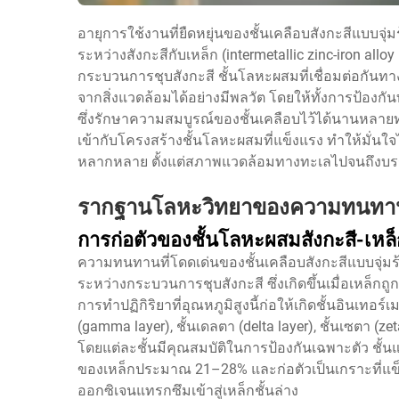
อายุการใช้งานที่ยืดหยุ่นของชั้นเคลือบสังกะสีแบบจ
ระหว่างสังกะสีกับเหล็ก (intermetallic zinc-iron allo
กระบวนการชุบสังกะสี ชั้นโลหะผสมที่เชื่อมต่อกันท
จากสิ่งแวดล้อมได้อย่างมีพลวัต โดยให้ทั้งการป้องก
ซึ่งรักษาความสมบูรณ์ของชั้นเคลือบไว้ได้นานหลา
เข้ากับโครงสร้างชั้นโลหะผสมที่แข็งแรง ทำให้มั่นใจ
หลากหลาย ตั้งแต่สภาพแวดล้อมทางทะเลไปจนถึงบ
รากฐานโลหะวิทยาของความทนทานที
การก่อตัวของชั้นโลหะผสมสังกะสี-เหล็
ความทนทานที่โดดเด่นของชั้นเคลือบสังกะสีแบบจุ่มร้
ระหว่างกระบวนการชุบสังกะสี ซึ่งเกิดขึ้นเมื่อเหล็ก
การทำปฏิกิริยาที่อุณหภูมิสูงนี้ก่อให้เกิดชั้นอินเทอร์เม
(gamma layer), ชั้นเดลตา (delta layer), ชั้นเซตา (zeta 
โดยแต่ละชั้นมีคุณสมบัติในการป้องกันเฉพาะตัว ชั้นแก
ของเหล็กประมาณ 21–28% และก่อตัวเป็นเกราะที่แข็ง
ออกซิเจนแทรกซึมเข้าสู่เหล็กชั้นล่าง