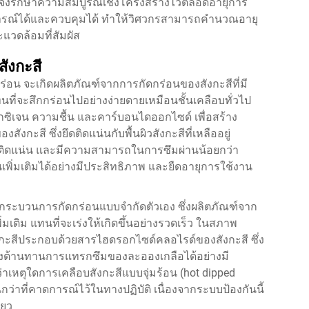
ึงรักษาความสมบูรณ์เชิงโครงสร้างไว้ตลอดอายุการ
รณ์ได้และควบคุมได้ ทำให้วิศวกรสามารถคำนวณอายุ
วดล้อมที่สัมผัส
ังกะสี
ผุกร่อน จะเกิดผลิตภัณฑ์จากการกัดกร่อนของสังกะสีที่มี
แทนที่จะสึกกร่อนไปอย่างง่ายดายเหมือนชั้นเคลือบทั่วไป
ซิเจน ความชื้น และคาร์บอนไดออกไซด์ เพื่อสร้าง
สี ซึ่งยึดติดแน่นกับพื้นผิวสังกะสีที่เหลืออยู่
ึดติดแน่น และมีความสามารถในการซึมผ่านน้อยกว่า
เพิ่มเติมได้อย่างมีประสิทธิภาพ และยืดอายุการใช้งาน
็นกระบวนการกัดกร่อนแบบจำกัดตัวเอง ซึ่งผลิตภัณฑ์จาก
่มเติม แทนที่จะเร่งให้เกิดขึ้นอย่างรวดเร็ว ในสภาพ
ะสีประกอบด้วยสารไฮดรอกไซด์คลอไรด์ของสังกะสี ซึ่ง
ดี จึงต้านทานการแทรกซึมของละอองเกลือได้อย่างมี
่าเหตุใดการเคลือบสังกะสีแบบจุ่มร้อน (hot dipped
ว่าที่คาดการณ์ไว้ในทางปฏิบัติ เนื่องจากระบบป้องกันนี้
ียว