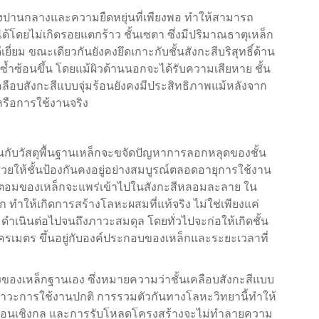
แข็งปานกลางและความยืดหยุ่นที่เพียงพอ ทำให้สามารถ
โดยไม่เกิดรอยแตกร้าว ชั้นเซตา ซึ่งมีปริมาณธาตุเหล็ก
่ยม ขณะเดียวกันยังคงยึดเกาะกับชั้นสังกะสีบริสุทธิ์ด้าน
ซ้ำซ้อนขึ้น โดยแม้ผิวด้านนอกจะได้รับความเสียหาย ชั้น
รเคลือบสังกะสีแบบจุ่มร้อนยังคงมีประสิทธิภาพแม้หลังจาก
หรือการใช้งานจริง
นกับวัสดุพื้นฐานเหล็กจะขจัดปัญหาการลอกหลุดของชั้น
ช่วยให้ชั้นป้องกันคงอยู่อย่างสมบูรณ์ตลอดอายุการใช้งาน
ตอมของเหล็กจะแพร่เข้าไปในสังกะสีหลอมละลาย ใน
 ทำให้เกิดการสร้างโลหะผสมที่แท้จริง ไม่ใช่เพียงแค่
ะดำเนินต่อไปจนถึงภาวะสมดุล โดยทั่วไปจะก่อให้เกิดชั้น
รเมตร ขึ้นอยู่กับองค์ประกอบของเหล็กและระยะเวลาที่
งของเหล็กฐานเอง ซึ่งหมายความว่าชั้นเคลือบสังกะสีแบบ
ภาวะการใช้งานปกติ การรวมตัวกันทางโลหะวิทยานี้ทำให้
สะเทือนเชิงกล และการรับโหลดโครงสร้างจะไม่ทำลายความ