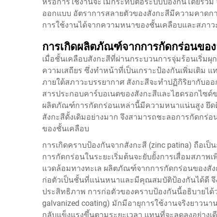
หรือการใช้งานจะไม่กระทบต่อระบบป้องกันโดยรวม จ
ออกแบบ อัตราการสลายตัวของสังกะสีมีความคาดกา
การใช้งานได้จากความหนาของชั้นเคลือบและสภาวะแ
การเกิดผลิตภัณฑ์จากการกัดกร่อนของส
เมื่อชั้นเคลือบสังกะสีที่ผ่านกระบวนการจุ่มร้อนเริ่ม
ความเสถียร ซึ่งทำหน้าที่เป็นเกราะป้องกันเพิ่มเติม 
ภายใต้สภาวะบรรยากาศ สังกะสีจะทำปฏิกิริยากับออก
สารประกอบคาร์บอเนตของสังกะสีและไฮดรอกไซด์ของสังกะ
ผลิตภัณฑ์การกัดกร่อนเหล่านี้มีความหนาแน่นสูง ย
สังกะสีดั้งเดิมอย่างมาก จึงสามารถชะลอการกัดกร่อน
ของชั้นเคลือบ
การเกิดคราบป้องกันจากสังกะสี (zinc patina) ถือเป
การกัดกร่อนในระยะเริ่มต้นจะยับยั้งการเสื่อมสภาพเพิ
แวดล้อมทางทะเล ผลิตภัณฑ์จากการกัดกร่อนของสังก
ก่อตัวเป็นชั้นที่แน่นหนาและมีคุณสมบัติป้องกันได้
ประสิทธิภาพ การก่อตัวของคราบป้องกันนี้อธิบายได้ว
galvanized coating) มักมีอายุการใช้งานจริงยาวนานก
กลับแข็งแรงขึ้นตามระยะเวลา แทนที่จะลดลงอย่างเด