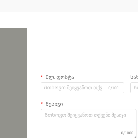
Ელ. ფოსტა
Სა
0/100
Მესიჯი
0/1000