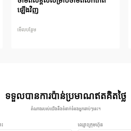
ថាមពលខ្ពស់សម្រាប់ថាមពលកកើត
ឡើងវិញ
មើលបន្ថែម
ទទួលបានការប៉ាន់ប្រមាណឥតគិតថ្លៃ
តំណាងរបស់យើងនឹងទំនាក់ទំនងអ្នកឆាប់ៗនេះ។
ោះ
ឈ្មោះក្រុមហ៊ុន