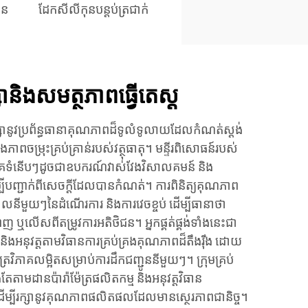
ុន
ដែកសីលីកុនបន្តប់ត្រជាក់
្សានិងសមត្ថភាពធ្វើតេស្ត
ថែរក្សានូវប្រព័ន្ធធានាគុណភាពដ៏ទូលំទូលាយដែលកំណត់ស្តង់
ភាពចម្រុះគ្រប់គ្រាន់របស់វត្ថុធាតុ។ មន្ទីរពិសោធន៍របស់
ភាគទំនើបៗដូចជាឧបករណ៍វាស់វែងវិសាលគមន៍ និង
បីបញ្ជាក់ពីសេចក្តីដែលបានកំណត់។ ការពិនិត្យគុណភាព
ីមួយៗនៃដំណើរការ និងការវេចខ្ចប់ ដើម្បីធានាថា
ពេញ ឬលើសពីតម្រូវការអតិថិជន។ អ្នកផ្គត់ផ្គង់ទាំងនេះជា
ិងអនុវត្តតាមវិធានការគ្រប់គ្រងគុណភាពដ៏តឹងរ៉ឹង ដោយ
ត្រវិភាគលម្អិតសម្រាប់ការដឹកជញ្ជូននីមួយៗ។ ក្រុមគ្រប់
ាមដានប៉ារ៉ាម៉ែត្រផលិតកម្ម និងអនុវត្តវិធាន
ដើម្បីរក្សានូវគុណភាពផលិតផលដែលមានស្ថេរភាពជានិច្ច។