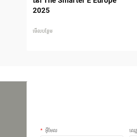
នៅ The Smarter E Europe
2025
មើលបន្ថែម
អ៊ីមែល
ឈ្ម