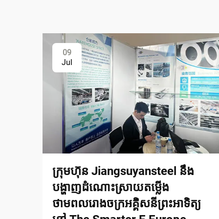
09
Jul
ក្រុមហ៊ុន Jiangsuyansteel នឹង
បង្ហាញដំណោះស្រាយតម្លើង
ថាមពលរោងចក្រអគ្គិសនីព្រះអាទិត្យ