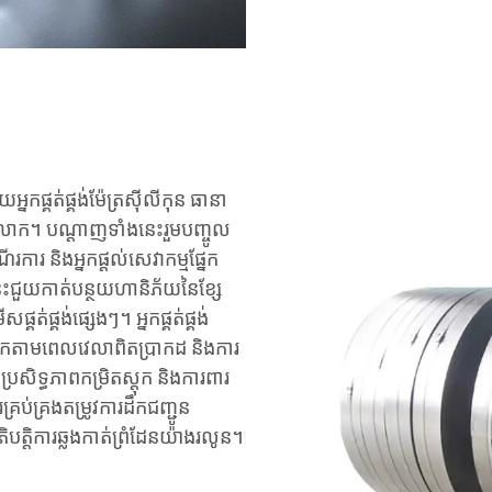
ផ្គត់ផ្គង់​ម៉ែត្រស៊ីលីកុន ធានា
ោក។ បណ្តាញ​ទាំងនេះ​រួមបញ្ចូល​
ការ និង​អ្នកផ្តល់​សេវាកម្ម​ផ្នែក​
ះ​ជួយ​កាត់​បន្ថយ​ហានិភ័យ​នៃ​ខ្សែ​
​ផ្គត់ផ្គង់​ផ្សេងៗ។ អ្នកផ្គត់ផ្គង់​
ស្តុក​តាម​ពេលវេលា​ពិត​ប្រាកដ និង​ការ​
រសិទ្ធភាព​កម្រិត​ស្តុក និង​ការពារ​
្រប់​គ្រង​តម្រូវការ​ដឹកជញ្ជូន​
ិបត្តិការ​ឆ្លងកាត់​ព្រំដែន​យ៉ាង​រលូន។