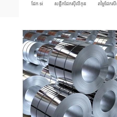
ដែក si
សន្លឹកដែកស៊ីលីកុន
តម្លៃដែកសី