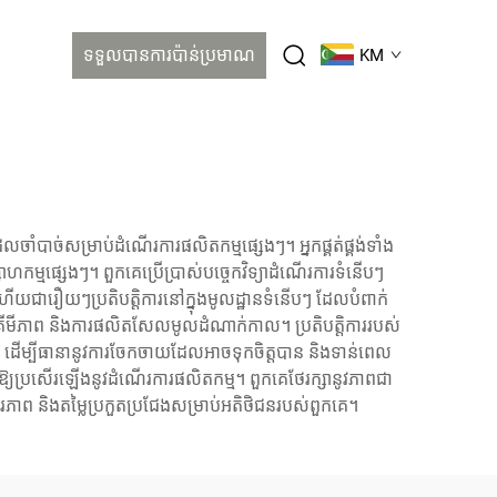
ទទួលបានការប៉ាន់ប្រមាណ
KM
លចាំបាច់សម្រាប់ដំណើរការផលិតកម្មផ្សេងៗ។ អ្នកផ្គត់ផ្គង់ទាំង
្មផ្សេងៗ។ ពួកគេប្រើប្រាស់បច្ចេកវិទ្យាដំណើរការទំនើបៗ
ហើយជារឿយៗប្រតិបត្តិការនៅក្នុងមូលដ្ឋានទំនើបៗ ដែលបំពាក់
ិតគីមីភាព និងការផលិតសែលមូលដំណាក់កាល។ ប្រតិបត្តិការរបស់
ោយ ដើម្បីធានានូវការចែកចាយដែលអាចទុកចិត្តបាន និងទាន់ពេល
ងធ្វើឱ្យប្រសើរឡើងនូវដំណើរការផលិតកម្ម។ ពួកគេថែរក្សានូវភាពជា
ថេរភាព និងតម្លៃប្រកួតប្រជែងសម្រាប់អតិថិជនរបស់ពួកគេ។