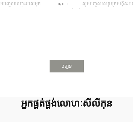
0/100
បញ្ជូន
អ្នកផ្គត់ផ្គង់លោហៈសីលីកុន