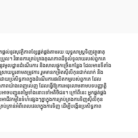
នូវសុវត្ថិភាពខ្សែផ្គត់ផ្គង់តាមរយៈយុទ្ធសាស្ត្រទិញវត្ថុធាតុ
ារប្រែប្រួល។ វិធានការគ្រប់គ្រងគុណភាពដ៏ទូលំទូលាយរបស់ពួកគេ
ូវមូលដ្ឋានដំណើរការ និងសាលផ្ទុកច្រើនកន្លែង ដែលមានទីតាំង
ាយប្ដូរតាមតម្រូវការ រួមមានកម្រិតស៊ីលីកុនជាក់លាក់ និង
ដោយប្រសិទ្ធភាពក្នុងដំណើរការផលិតកម្មរបស់ពួកគេ ដែល
់គុណភាពយ៉ាងពេញលេញ ដែលធ្វើឱ្យការអនុលោមតាមបទបញ្ញាត្តិ
បញ្ជូនតម្លៃទាំងនោះទៅអតិថិជន។ ក្រៅពីនេះ អ្នកផ្គត់ផ្គង់
វកម្មនៃទំហំផ្សេងៗគ្នាក្នុងការគ្រប់គ្រងការទិញស៊ីលីកុន
្រាន់អំពីពេលវេលាក្នុងការទិញ ដើម្បីបង្កើនប្រសិទ្ធភាព