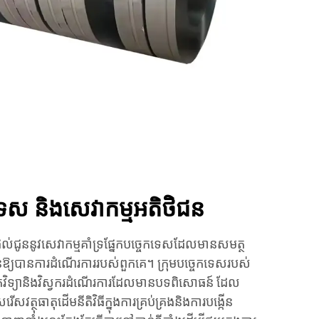
កទេស និង​សេវាកម្មអតិថិជន
ម្ភៈផ្តល់ជូននូវសេវាកម្មគាំទ្រផ្នែកបច្ចេកទេសដែលមានសមត្ថ
ជនឱ្យបានការដំណើរការរបស់ពួកគេ។ ក្រុមបច្ចេកទេសរបស់
តុវិទ្យានិងវិស្វករដំណើរការដែលមានបទពិសោធន៍ ដែល
ត្ថុធាតុដើមនីតិវិធីក្នុងការគ្រប់គ្រងនិងការបង្កើន