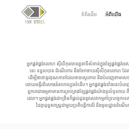
ទំព័រដើម
អំពីយើង
អ្នកផ្គត់ផ្គង់លោហៈស៊ីលីកុនមានតួនាទីសំខាន់ក្នុងខ្សែផ្គត់ផ
នេះ ទទួលបាន ដំណើរការ និងចែកចាយស៊ីលីកុនលោហៈដែលមានកម
ដើម្បីធានានូវគុណភាពដែលមានស្ថេរភាព និងបំពេញតាមសេចក្តី
ដោយមន្ទីរពិសោធន៍សាកល្បងទំនើប។ អ្នកផ្គត់ផ្គង់ទាំងនេះបំ
ពួកគេជាធម្មតាមានការគ្រប់គ្រងខ្សែផ្គត់ផ្គង់យ៉ាងទូលំទូ
វេលា។ អ្នកផ្គត់ផ្គង់ជាច្រើនក៏ផ្តល់ជូននូវសេវាកម្មគាំទ្របច្
ដៃគូយុទ្ធសាស្ត្រជាមួយប្រតិបត្តិការរ៉ែ និងមូលដ្ឋានដ