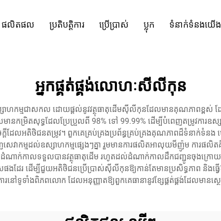
ផលិតផល
ប្រតិបត្តិការ
ប្រើប្រាស់
ប្លុក
ទំនាក់ទំនងយើង
អ្នកផ្គត់ផ្គង់លោហៈសីលីកុន
្គង់ឧស្សាហកម្មជាសកល ដោយផ្តល់នូវវត្ថុធាតុដើមស៊ីលីកុនដែលមានគុណភាពខ្ពស់ ដែ
្រិតសុទ្ធដែលប្រែប្រួលពី 98% ទៅ 99.99% ដើម្បីបំពេញតម្រូវការឧស្សាហកម
ដែលអតិថិជនតម្រូវ។ ពួកគេគ្រប់គ្រងប្រព័ន្ធគ្រប់គ្រងគុណភាពដ៏ទំនាក់ទំនង 
ពេញសេវាកម្មដល់ឧស្សាហកម្មផ្សេងៗគ្នា រួមមានការផលិតអាលុយមីញ៉ូម ការផល
លាយ ពីដំណាក់កាលទទួលបានវត្ថុធាតុដើម រហូតដល់ដំណាក់កាលដឹកជញ្ជូនចុងក្រ
ចេកទេសផងដែរ ដើម្បីជួយអតិថិជនប្រើប្រាស់ស៊ីលីកុនឱ្យកាន់តែមានប្រសិទ្ធភាព និ
ំណើរការនៅទូទាំងពិភពលោក ដែលអនុញ្ញាតឱ្យពួកគេធានានូវខ្សែផ្គត់ផ្គង់ដែលមានស្