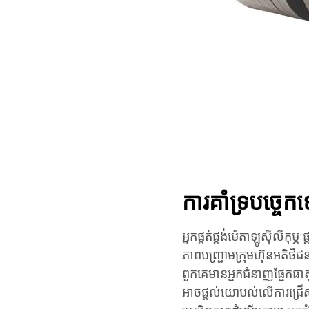
ការគាំទ្របច្ចេ
អ្នកផ្គត់ផ្គង់ម៉េតាឡូស៊ីលីកុ
ភាពបញ្រ្ជាមក្រុមហ៊ុនអតិថិ
ពួកគេមានអ្នកជំនាញផ្នែកធា
អាចផ្តល់យោបល់លើការជ្រើសរើសវ