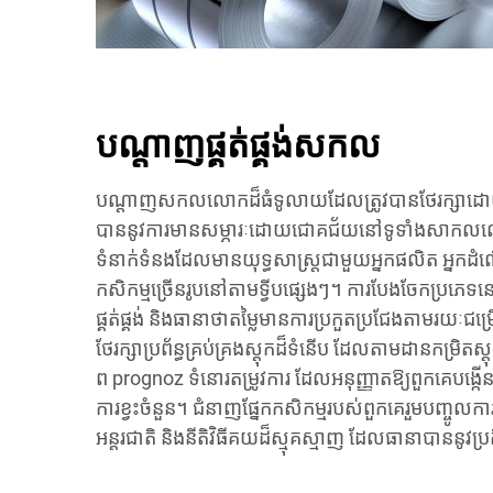
បណ្តាញផ្គត់ផ្គង់សកល
បណ្តាញ​សកលលោកដ៏ធំទូលាយដែល​ត្រូវបាន​ថែរក្សាដោយ​អ្នក
បាន​នូវ​ការ​មាន​សម្ភារៈ​ដោយ​ជោគជ័យនៅទូទាំង​សាកលល
ទំនាក់​ទំនង​ដែល​មាន​យុទ្ធសាស្ត្រ​ជាមួយ​អ្នកផលិត អ្នក​ដំណើរ
កសិកម្ម​ច្រើន​រូបនៅ​តាម​ទ្វីបផ្សេងៗ។ ការ​បែង​ចែក​ប្រភេទ​នេ
ផ្គត់ផ្គង់ និង​ធានា​ថា​តម្លៃ​មាន​ការ​ប្រកួត​ប្រជែង​តាម​រយៈ​ជម្រើស
ថែរក្សា​ប្រព័ន្ធ​គ្រប់​គ្រង​ស្តុក​ដ៏ទំនើប ដែល​តាមដាន​កម្រិត​
ព prognoz ទំនោរ​តម្រូវការ ដែល​អនុញ្ញាត​ឱ្យ​ពួកគេ​បង្កើន​ប្
ការខ្វះចំនួន។ ជំនាញ​ផ្នែក​កសិកម្ម​របស់​ពួកគេ​រួមបញ្ចូល​ការ​គ
អន្តរជាតិ និង​នីតិវិធី​គយ​ដ៏ស្មុគស្មាញ ដែល​ធានា​បាន​នូវ​ប្រត