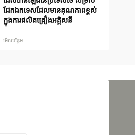
ដែលកើនឡើងនៃប្រទេសថៃ សម្រាប់
ដែកឯកទេសដែលមានគុណភាពខ្ពស់
ក្នុងការផលិតគ្រឿងអគ្គិសនី
មើលបន្ថែម