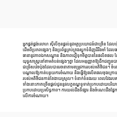
អ្នកផ្គត់ផ្គង់លោហៈស៊ីលីកុនផ្តល់នូវអត្ថប្រយោជន៍ជាច្រើន ដែលធ្វ
ដើមពីប្រភពផ្សេងៗ និងប្រព័ន្ធគ្រប់គ្រងស្តុកទំនិញដ៏រឹងមាំ ដែ
ធានានូវភាពឯកសណ្ឋាន និងភាពជឿទុកចិត្តបាននៃផលិតផល ដែលកាត
យុទ្ធសាស្ត្រនៅតាមតំបន់ផ្សេងៗគ្នា ដែលអនុញ្ញាតឱ្យដឹកជញ្ជូ
ជម្រើសវ៉េចប៉ុងដែលបានរចនាតាមតម្រូវការរបស់អតិថិជន។ ចំណ
បណ្តាលឱ្យកាត់បន្ថយការចំណាយ និងធ្វើឱ្យផលិតផលចុងក្រោយប្
របស់អតិថិជនកាន់តែងាយស្រួល។ ទំនាក់ទំនងរយៈពេលវែងរបស់ពួកគ
ទាំងនោះភាគច្រើនផ្តល់ជូននូវលក្ខខណ្ឌទូទាត់ប្រកបដោយបរិយាកា
ប្រកបដោយប្រសិទ្ធភាព។ ការយល់ដឹងទីផ្សារ និងចំណេះដឹងផ្នែកឧ
លើការចំណាយ។