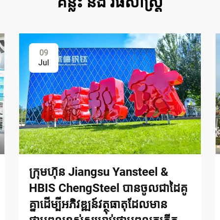
គន្លឹះ និង វិធីសាស្ត្រ
09
Jul
ក្រុមហ៊ុន Jiangsu Yansteel &
HBIS ChengSteel បានចូលជាដៃគូ
គ្នាដើម្បីអភិវឌ្ឍន៍វត្ថុធាតុដែលមាន