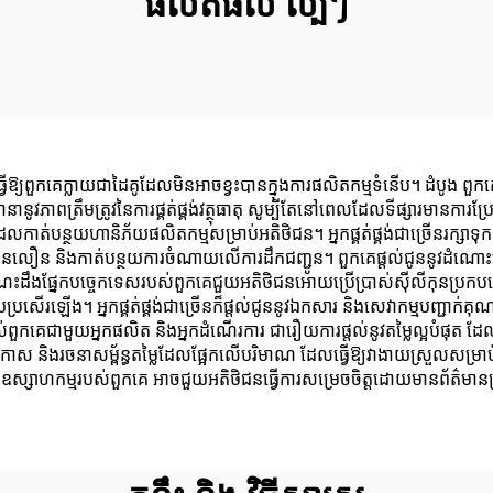
ផលិតផល ល្បីៗ
ើឱ្យពួកគេក្លាយជាដៃគូដែលមិនអាចខ្វះបានក្នុងការផលិតកម្មទំនើប។ ដំបូង ពួកគេផ្តល់
លធានានូវភាពត្រឹមត្រូវនៃការផ្គត់ផ្គង់វត្ថុធាតុ សូម្បីតែនៅពេលដែលទីផ្សារមានក
់បន្ថយហានិភ័យផលិតកម្មសម្រាប់អតិថិជន។ អ្នកផ្គត់ផ្គង់ជាច្រើនរក្សាទុកន
នបានលឿន និងកាត់បន្ថយការចំណាយលើការដឹកជញ្ជូន។ ពួកគេផ្តល់ជូននូវដំណោះស្រ
េះដឹងផ្នែកបច្ចេកទេសរបស់ពួកគេជួយអតិថិជនអោយប្រើប្រាស់ស៊ីលីកុនប្រកប
រសើរឡើង។ អ្នកផ្គត់ផ្គង់ជាច្រើនក៏ផ្តល់ជូននូវឯកសារ និងសេវាកម្មបញ្ជាក
េជាមួយអ្នកផលិត និងអ្នកដំណើរការ ជារឿយការផ្តល់នូវតម្លៃល្អបំផុត ដែលអាច
ស និងរចនាសម្ព័ន្ធតម្លៃដែលផ្អែកលើបរិមាណ ដែលធ្វើឱ្យវាងាយស្រួលសម្រាប់អាជី
ស្សាហកម្មរបស់ពួកគេ អាចជួយអតិថិជនធ្វើការសម្រេចចិត្តដោយមានព័ត៌មានគ្រប់គ