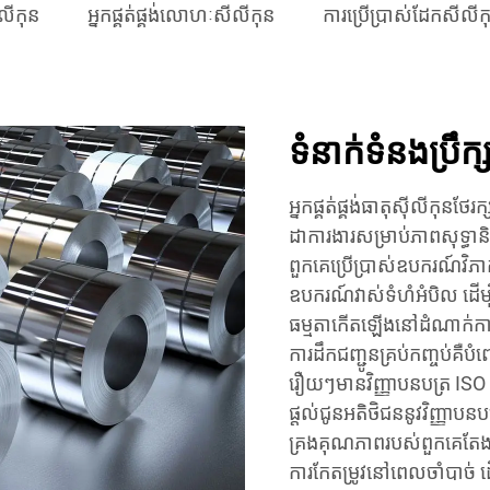
លីកុន
អ្នកផ្គត់ផ្គង់លោហៈសីលីកុន
ការប្រើប្រាស់ដែកសីលីក
ទំនាក់ទំនងប្រឹក
អ្នកផ្គត់ផ្គង់ធាតុស៊ីលីកុន
ដាការងារសម្រាប់ភាពសុទ្ធានិង
ពួកគេប្រើប្រាស់ឧបករណ៍វិ
ឧបករណ៍វាស់ទំហំអំបិល ដើម្
ធម្មតាកើតឡើងនៅដំណាក់កាលន
ការដឹកជញ្ជូនគ្រប់កញ្ចប់គឺបំ
រឿយៗមានវិញ្ញាបនបត្រ ISO ន
ផ្តល់ជូនអតិថិជននូវវិញ្ញាបនប
គ្រងគុណភាពរបស់ពួកគេតែងតែត
ការកែតម្រូវនៅពេលចាំបាច់ 