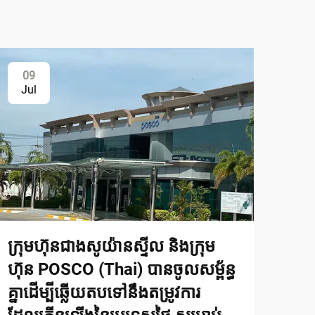
09
Jul
ក្រុមហ៊ុនជាងសូយ៉ានស្ទីល និងក្រុម
ហ៊ុន POSCO (Thai) បានចូលសម្ព័ន្ធ
គ្នាដើម្បីឆ្លើយតបទៅនឹងតម្រូវការ