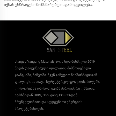
იქნას უსწრაფესი მომხმარებლის გამოცდილება.
Jiangsu Yangang Materials არის ნდობისმიერი 2019
წელს დაფუძნებული ფოლადის მიმწოდებელი
ჯიანგსუში, ჩინეთში. ჩვენ ვაწვდით ნახშირბადოვან
ფოლადს, ალიაჟს, სტრუქტურულ ფოლადს, მილებს,
ფირფიტებსა და როლიკებს პირდაპირი ფასებით
ქარხნიდან HBIS, Shougang, POSCO-დან
მრეწველობითი და აღდგენითი ენერგიის
პროექტებისთვის.