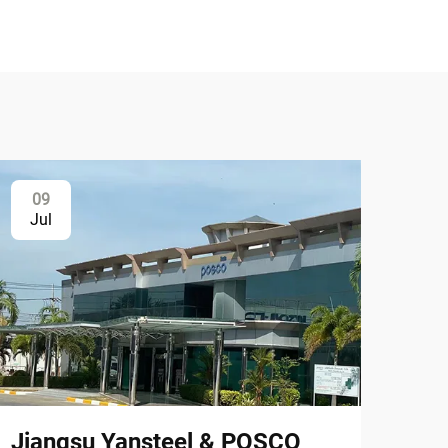
09
Jul
Jiangsu Yansteel & POSCO