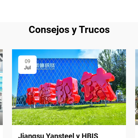
Consejos y Trucos
09
Jul
Jiangsu Yansteel y HBIS