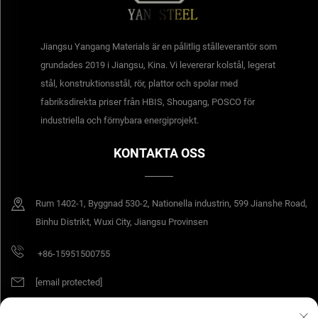
Jiangsu Yangang Materials är en pålitlig stålleverantör som
grundades 2019 i Jiangsu, Kina. Vi levererar kolstål, legerat
stål, konstruktionsstål, rör, plattor och spolar med
fabriksdirekta priser från HBIS, Shougang, POSCO för
industriella och förnybara energiprojekt.
KONTAKTA OSS
Rum 1402-1, Byggnad 530-2, Nationella industrin, 599 Jianshe Road,
Binhu Distrikt, Wuxi City, Jiangsu Provinsen
+86-15951500755
[email protected]