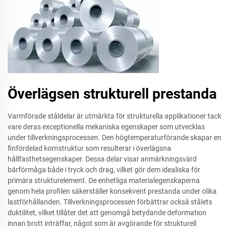
Överlägsen strukturell prestanda
Varmförade ståldelar är utmärkta för strukturella applikationer tack
vare deras exceptionella mekaniska egenskaper som utvecklas
under tillverkningsprocessen. Den högtemperaturförande skapar en
finfördelad kornstruktur som resulterar i överlägsna
hållfasthetsegenskaper. Dessa delar visar anmärkningsvärd
bärförmåga både i tryck och drag, vilket gör dem idealiska för
primära strukturelement. De enhetliga materialegenskaperna
genom hela profilen säkerställer konsekvent prestanda under olika
lastförhållanden. Tillverkningsprocessen förbättrar också stålets
duktilitet, vilket tillåter det att genomgå betydande deformation
innan brott inträffar, något som är avgörande för strukturell