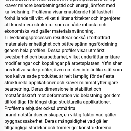
kräver mindre bearbetningstid och energi jämfört med
kallvalsning. Profilerna visar enastående hållfasthet i
förhållande till vikt, vilket tillåter arkitekter och ingenjörer
att konstruera strukturer som är både robusta och
ekonomiska vad gäller materialanvändning.
Tillverkningsprocessen resulterar också i förbättrad
materialets enhetlighet och bättre spänningsfördelning
genom hela profilen. Dessa profiler visar utmärkt
svetsbarhet och bearbetbarhet, vilket underlättar enklare
modifieringar och kopplingar på arbetsplatsen. Ytfinishen
hos kallvalsade profiler, även om den inte är lika slät som
hos kallvalsade produkter, är helt lämplig för de flesta
strukturella applikationer och kräver minimal ytterligare
bearbetning. Deras dimensionella stabilitet och
motståndskraft mot deformation vid belastning gör dem
tillförlitliga för långsiktiga strukturella applikationer.
Profilerna erbjuder också utmärkta
brandmotståndsegenskaper, en viktig faktor vad gäller
byggnadssäkerhet. Deras mångsidighet vad gäller
tillgängliga storlekar och former ger konstruktörerna