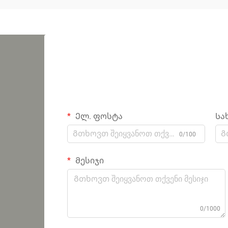
Ელ. ფოსტა
Სა
0/100
Მესიჯი
0/1000