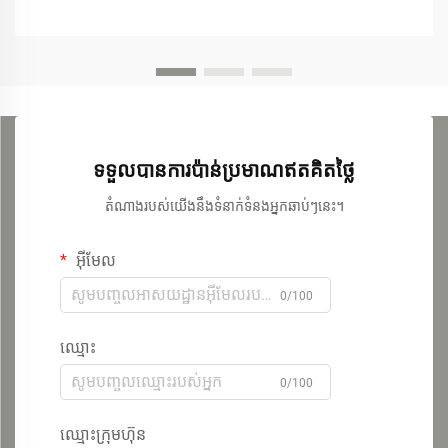
ទទួលបានការប៉ាន់ប្រមាណឥតគិតថ្លៃ
តំណាងរបស់យើងនឹងទំនាក់ទំនងអ្នកឆាប់ៗនេះ។
អ៊ីមែល
0/100
ឈ្មោះ
0/100
ឈ្មោះក្រុមហ៊ុន