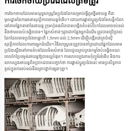
ការចែកចាយប្រវែងដែលត្រឹមត្រូវ
ការចែកចាយដែលមានយុទ្ធសាស្ត្រនៃប្រវែងដែកសម្រាប់ធ្វើតួរថ្នើររថយន្ត គឺជា
មូលដ្ឋាននៃការរចនាសុវត្ថិភាពរថយន្តទំនើប។ ដោយការផ្លាស់ប្ដូរប្រវែងនៃសន្លឹកដែក
នៅតាមផ្នែកនានានៃរថយន្ត ក្រុមហ៊ុនផលិតបានបង្កើតតំបន់បំបែកដែលអាចទប់ទល់
នឹងថាមពលប៉ះទង្គិចបាន។ ផ្នែកសំខាន់ៗដូចជាកន្លែងអ្នកដំណើរ ត្រូវបានប្រើប្រាស់
ដែកដែលមានប្រវែងចន្លោះពី 1,5mm ដល់ 2,5mm ដើម្បីបង្កើតជាគ្រប៉ាស៊ី
សុវត្ថិភាពដែលការពារអ្នកដំណើរ។ វិធីសាស្ត្រនេះត្រូវបានគាំទ្រដោយផ្នែកដែលមាន
ប្រវែងស្តើងនៅតាមតំបន់ដែលមិនសំខាន់ ដែលជួយគ្រប់គ្រងកម្លាំងប៉ះទង្គិចខណៈ
ពេលកែប្រែទម្ងន់រថយន្តឱ្យបានល្អបំផុត។ ការសាកល្បងតាមកុំព្យូទ័រទំនើប និងការ
សាកល្បងរថយន្តពិតប្រាកដបានបញ្ជាក់ថា ការផ្លាស់ប្ដូរប្រវែងនេះ មានប្រសិទ្ធភាព
ខ្ពស់ក្នុងការទប់ទល់នឹងគ្រោះថ្នាក់ផ្សេងៗគ្នា។