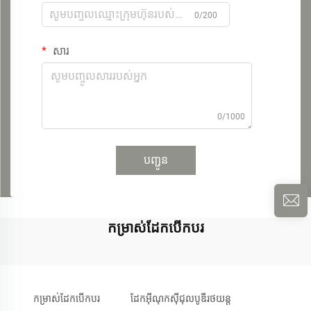
0/200
សារ
0/1000
បញ្ជូន
កម្រាស់ដែកបើកបរ
កម្រាស់ដែកបើកបរ
ដែកអ៊ីណុកស៊ីជុលបូឌីរថយន្ត