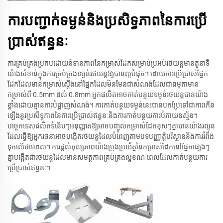
ការបញ្ជាក់ទម្ងន់និងប្រសិទ្ធភាពនៃការប្រើ
ប្រាស់ឥន្ធនៈ
ការគ្រប់គ្រងប្រកបដោយនិទានភាពនៃកម្រាស់ដែកសម្រាប់ប្រអប់រថយន្តមានតួនាទី
យ៉ាងសំខាន់ក្នុងការគ្រប់គ្រងទម្ងន់រថយន្តឱ្យបានល្អបំផុត។ ដោយការប្រើប្រាស់ផ្នែក
ដែកដែលមានកម្រាស់ស្តើងនៅផ្នែកដែលមិនមែនជាសំណង់ដែលជាធម្មតាមាន
កម្រាស់ពី 0.5mm ដល់ 0.8mm អ្នកផលិតអាចកាត់បន្ថយទម្ងន់រថយន្តបានយ៉ាង
ខ្លាំងដោយគ្មានការបំផ្លាញសំណង់។ ការកាត់បន្ថយទម្ងន់នេះបានបកប្រែទៅជាការកើន
ឡើងនូវប្រសិទ្ធភាពនៃការប្រើប្រាស់ឥន្ធនៈនិងការកាត់បន្ថយការបំភាយឧស្ម័ន។
បច្ចេកទេសផលិតទំនើបៗអនុញ្ញាតឱ្យអាចបញ្ចូលកម្រាស់ដែកខុសៗគ្នាបានយ៉ាងរលូន
ដែលធ្វើឱ្យអ្នករចនាអាចបង្កើតរថយន្តដែលបំពេញតាមបទបញ្ញាត្តិបរិស្ថាននិងការរំពឹង
ទុកលើថាមពល។ ការផ្តល់តុល្យភាពយ៉ាងប្រុងប្រយ័ត្ននៃកម្រាស់ដែកនៅផ្នែកផ្សេងៗ
គ្នាបង្កើតជារថយន្តដែលមានសមត្ថភាពគ្រប់គ្រងល្អខណៈពេលដែលកាត់បន្ថយការ
ប្រើប្រាស់ឥន្ធនៈ។