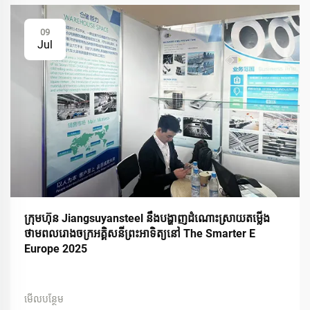
09
Jul
ក្រុមហ៊ុន Jiangsuyansteel នឹងបង្ហាញដំណោះស្រាយតម្លើង
ថាមពលរោងចក្រអគ្គិសនីព្រះអាទិត្យនៅ The Smarter E
Europe 2025
មើលបន្ថែម