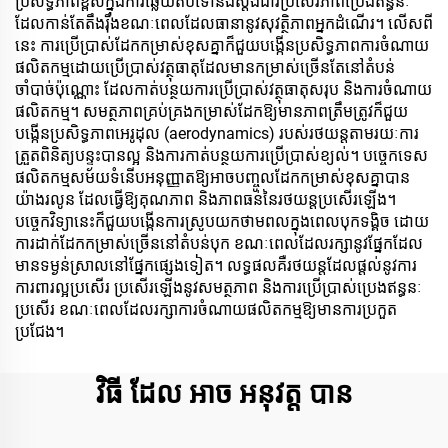
ប្រសិទ្ធភាពខ្ពស់ក្នុងការឆ្លើយតបទៅនឹងស្តង់ដារប្រសើរភាពប្រេងឥន្ធនៈ
ដែលកាន់តែតឹងរ៉ឹងខណៈពេលដែលធានានូវសុវត្ថិភាពអ្នកដំណើរ។ លើសពី
នេះ ការប្រើប្រាស់ដែកកម្រាស់ខុសគ្នាក៏ជួយបង្កើនប្រសិទ្ធភាពការចំណាយ
ផលិតកម្មដោយប្រើប្រាស់វត្ថុធាតុដែលមានកម្រាស់ច្រើនតែនៅតំបន់
ចាំបាច់ប៉ុណ្ណោះ ដែលកាត់បន្ថយការប្រើប្រាស់វត្ថុធាតុសរុប និងការចំណាយ
ផលិតកម្ម។ សមត្ថភាពគ្រប់គ្រងកម្រាស់ដែកឱ្យមានភាពត្រឹមត្រូវក៏ជួយ
បង្កើនប្រសិទ្ធភាពអេរូដុល (aerodynamics) របស់រថយន្តតាមរយៈការ
ត្រួតពិនិត្យបន្ទះបានល្អ និងការកាត់បន្ថយការប្រើប្រាស់ខ្យល់។ បច្ចេកទេស
ផលិតកម្មសម័យទំនើបអនុញ្ញាតឱ្យអាចបញ្ចូលដែកកម្រាស់ខុសគ្នាបាន
យ៉ាងរលូន ដែលធ្វើឱ្យគុណភាព និងភាពធន់នៃរថយន្តប្រសើរឡើង។
បច្ចេកវិទ្យានេះក៏ជួយបង្កើនការស្រូបយកថាមពលក្នុងពេលបុកទង្គិច ដោយ
ការដាក់ដែកកម្រាស់ច្រើននៅតំបន់បុក ខណៈពេលដែលរក្សានូវផ្នែកដែល
មានទម្ងន់ស្រាលនៅផ្នែកផ្សេងទៀត។ លទ្ធផលគឺរថយន្តដែលផ្តល់នូវការ
ការពារល្អប្រសើរ ប្រសើរឡើងនូវសមត្ថភាព និងការប្រើប្រាស់ប្រេងឥន្ធនៈ
ប្រសើរ ខណៈពេលដែលរក្សាការចំណាយផលិតកម្មឱ្យមានការប្រកួត
ប្រជែង។
វិធី ដែល អាច អនុវត្ត បាន