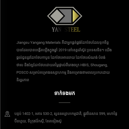
Jiangsu Yangang Materials គឺជាអ្នកផ្គត់ផ្គង់ដែកថែបដែលទុកចិត្ត
បានដែលបានបង្កើតឡើងក្នុងឆ្នាំ 2019 នៅខេត្តជាំស៊ូវ ប្រទេសចិន។ យើង
ផ្តល់ជូននូវដែកថែបកាបូន ដែកថែបអាលោយ ដែកថែបសំណង់ បំពង់
ថាស និងខ្សែដែកថែបដោយតម្លៃផ្ទាល់ពីរោងចក្រ HBIS, Shougang,
POSCO សម្រាប់គម្រោងឧស្សាហកម្ម និងគម្រោងថាមពលប្រកបដោយ
និរន្តរភាព
ទាក់ទងមក
បន្ទប់​ 1402-1, អគារ 530-2, សួនឧស្សាហកម្មជាតិ, ផ្លូវចិនសាន 599, មហាផ្ទៃ
ប៊ីនហួយ, ទីក្រុងវ៉ែកស៊ី, ខែតចៀងស៊ូ