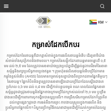
KM
កម្រាស់ដែកបើកបរ
កម្រាស់ដែកនៃរថយន្តគឺជាកត្តាសំខាន់ក្នុងការផលិតរថយន្តទំនើប ដើរតួនាទីយ៉ាង
សំខាន់ទាំងសុវត្ថិភាពនិងថាមពល។ កម្រាស់នៃសន្លឹកដែករថយន្តមានចន្លោះពី ០,៥
មម ដល់ ២,៥ មម ដែលត្រូវបានរចនាយ៉ាងប្រុងប្រយ័ត្នដើម្បីផ្តល់នូវភាពរឹងមាំនៃរចនា
សម្ព័ន្ធនិងរក្សាប្រសិទ្ធភាពប្រេងឥន្ធនៈ។ ក្រុមហ៊ុនផលិតរថយន្តទំនើបប្រើដែកមាន
កម្លាំងខ្ពស់ទំនើប (AHSS) ដែលមានកម្រាស់ខុសគ្នាយ៉ាងពិតប្រាកដតាមផ្នែកនីមួយៗ
នៃរថយន្ត។ ផ្នែកគំបិតនិងទ្វារត្រូវបានរចនាឡើងដោយប្រើដែកដែលស្តើងជាងគេ
ប្រហែល ០,៦ មម ដល់ ០,៨ មម ដើម្បីកាត់បន្ថយទម្ងន់ ខណៈពេលដែលផ្នែករចនា
សម្ព័ន្ធដូចជាជ្រុងរថយន្តនិងផ្នែកខាងក្រោមប្រើដែកក្រាស់ដល់ទៅ ២,០ មម ឬច្រើន
ជាងនេះដើម្បីការពារការបុកទង្គិចបានល្អប្រសើរ។ ការជ្រើសរើសកម្រាស់ដែកក៏ត្រូវគិត
ដល់កត្តាផ្សេងៗដូចជា ការធន់នឹងការច្រេះ ភាពងាយស្រួលក្នុងការផលិត និង
ប្រសិទ្ធភាពផ្នែកថវិកា។ វិស្វករប្រើកម្មវិធីគណនាជាមុនដើម្បីកំណត់កម្រាស់ដែលល្អ