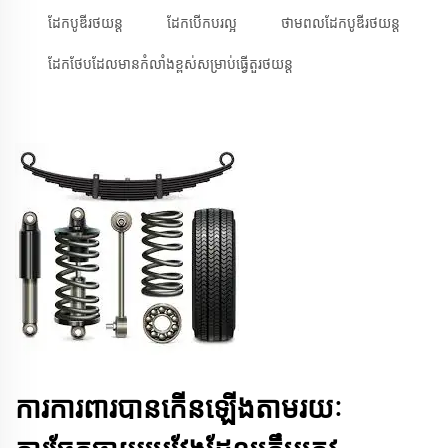
ដែកបូឌីរថយន្ត
ដែកបើកបរល្អ
ថាមពលដែកបូឌីរថយន្ត
ដែកថែបដែលមាន​កំលាំង​ខ្ពស់​សម្រាប់​ធ្វើ​តួ​រថយន្ត
ការការពារបានកើនឡើងតាមរយៈ