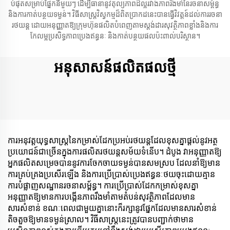
បំផុតសម្រាប់ផ្នែកនីមួយៗ ដើម្បីធានានូវតុល្យភាពដ៏ល្អរវាងភាពរឹងមាំនៃរចនាសម្ព័ន្ធ
និងការកាត់បន្ថយទម្ងន់។ វិធីសាស្ត្រវិស្វកម្មដ៏ពិតប្រាកដនេះបានធ្វើវិវត្តន៍ដល់ការរចនា
រថយន្ត ដោយអនុញ្ញាតឱ្យក្រុមហ៊ុនផលិតបំពេញតាមស្តង់ដារសុវត្ថិភាពខ្លាំងនិងការ
កែលម្អប្រសិទ្ធភាពប្រេងឥន្ធនៈ និងកាត់បន្ថយផលប៉ះពាល់បរិស្ថាន។
អនុសាសន៍ផលិតផលថ្មី
ការអនុវត្តយុទ្ធសាស្រ្តនៃកម្រាស់ដែកប្រអប់រថយន្តដែលខុសគ្នាផ្តល់នូវអត្ថ
ប្រយោជន៍ជាច្រើនក្នុងការផលិតរថយន្តសម័យទំនើប។ ដំបូង វាអនុញ្ញាតឱ្យ
អ្នកផលិតសម្រេចបាននូវការចែកចាយទម្ងន់បានសមស្រប ដែលនាំឱ្យមាន
ការគ្រប់គ្រងប្រសើរឡើង និងការប្រើប្រាស់ប្រេងឥន្ធនៈថយចុះដោយគ្មាន
ការបំផ្លាញសណ្ឋានរចនាសម្ព័ន្ធ។ ការប្រើប្រាស់ដែកកម្រាស់ខុសគ្នា
អនុញ្ញាតឱ្យមានការបង្កើនភាពរឹងមាំតាមតំបន់សុវត្ថិភាពដែលមាន
សារសំខាន់ ខណៈពេលជាមួយគ្នានោះក៏រក្សានូវផ្នែកដែលមានសារសំខាន់
តិចតួចឱ្យមានទម្ងន់ស្រាល។ វិធីសាស្រ្តនេះត្រូវបានបញ្ជាក់ថាមាន