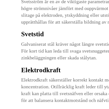
Svetsström är en av de viktigaste parametrar
högre strömnivåer jämfört med ouppvärmot s
slitage på elektroden, ytskyddning eller uts
upprätthållas för att säkerställa bildning av
Svetstid
Galvaniserat stål kräver något längre svetstid
För kort tid kan leda till svaga svetsnuggete
zinkbeläggningen eller skada stålytan.
Elektrodkraft
Elektrodkraft säkerställer korrekt kontakt m
koncentration. Otillräcklig kraft leder till 
kraft kan platta till svetsnäfven eller orsa
för att balansera kontaktmotstånd och näfvti