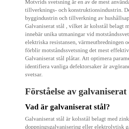
Motvrids svetsning är en av de mest anvä
tillverknings- och konstruktionsindustrin. D
byggindustrin och tillverkning av hushållsap
Galvaniserat stål
, vilket är kolsstål belagt
innebär unika utmaningar vid motståndssvet
elektriska resistansen, värmeutbredningen o
förblir motståndssvetsning det mest effekti
Galvaniserat stål
plåtar. Att optimera param
identifiera vanliga defektorsaker är avgörand
svetsar.
Förståelse av galvaniserat
Vad är galvaniserat stål?
Galvaniserat stål är kolsstål belagt med zi
doppningsgalvanisering eller elektrolytisk 