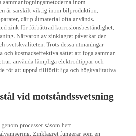
nda sammanfogningsmetoderna inom
en är särskilt viktig inom bilproduktion,
parater, där plåtmaterial ofta används.
 med zink för förbättrad korrosionsbeständighet,
sning. Närvaron av zinklagret påverkar den
ch svetskvaliteten. Trots dessa utmaningar
va och kostnadseffektiva sättet att foga samman
etrar, använda lämpliga elektrodtippar och
e för att uppnå tillförlitliga och högkvalitativa
 stål vid motståndssvetsning
nk genom processer såsom hett-
galvanisering. Zinklagret fungerar som en