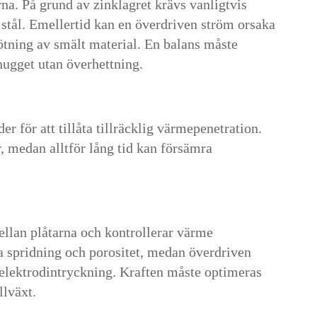
na. På grund av zinklagret krävs vanligtvis
tål. Emellertid kan en överdriven ström orsaka
tötning av smält material. En balans måste
 nugget utan överhettning.
er för att tillåta tillräcklig värmepenetration.
r, medan alltför lång tid kan försämra
ellan plåtarna och kontrollerar värme
yta spridning och porositet, medan överdriven
ka elektrodintryckning. Kraften måste optimeras
llväxt.