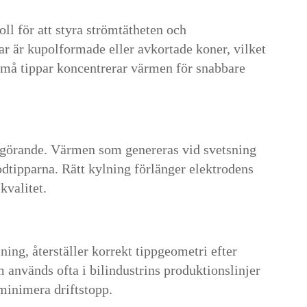
ll för att styra strömtätheten och
r är kupolformade eller avkortade koner, vilket
 Små tippar koncentrerar värmen för snabbare
avgörande. Värmen som genereras vid svetsning
odtipparna. Rätt kylning förlänger elektrodens
kvalitet.
ing, återställer korrekt tippgeometri efter
 används ofta i bilindustrins produktionslinjer
 minimera driftstopp.