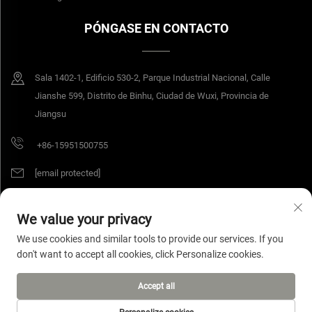
PÓNGASE EN CONTACTO
Sala 1402-1, Edificio 530-2, Parque Industrial Nacional, Calle
Jianshe 599, Distrito de Binhu, Ciudad de Wuxi, Provincia de
Jiangsu
+86-15951500755
[email protected]
We value your privacy
Derechos de autor © 2025 Jiangsu Yangang Materials Co., Ltd. Todos los
We use cookies and similar tools to provide our services. If you
derechos reservados.
Política de privacidad
don't want to accept all cookies, click Personalize cookies.
Accept all