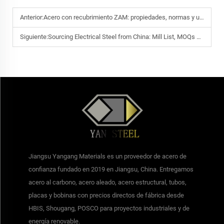
Anterior:
Acero con recubrimiento ZAM: propiedades, normas y usos más adecuados en la fabricación
Siguiente:
Sourcing Electrical Steel from China: Mill List, MOQs and Export Procedures
Jiangsu Yangang Materials es un proveedor de acero de
confianza fundado en 2019 en Jiangsu, China. Entregamos
acero al carbono, acero aleado, acero estructural, tubos,
placas y bobinas con precios directos de fábrica desde
HBIS, Shougang, POSCO para proyectos industriales y de
energía renovable.